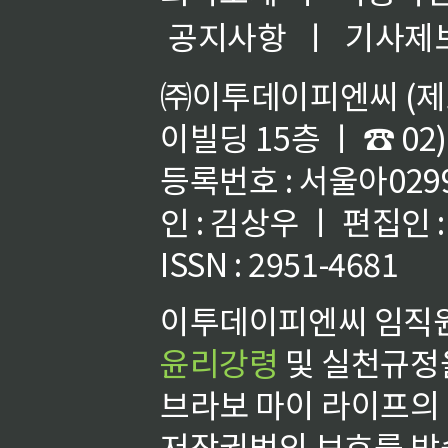
공지사항
ㅣ
기사제
㈜이투데이피엔씨 (제호
이빌딩 15층 ㅣ ☎ 02)
등록번호 : 서울아02992
인 : 김상우 ㅣ 편집인
ISSN : 2951-4681
이투데이피엔씨 임직원
윤리강령
및 실천규정을
브라보 마이 라이프의
저작권법의 보호를 받