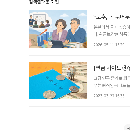
검색결과 총
2
건
“노후, 돈 묶어두
일본에서 물가 상승이
다. 원금보장형 상품
으며 기업들의 퇴직연금 투자 교육도
2026-05-11 15:29
직연금 운용 현황’ 리
[연금 가이드 ④
고령 인구 증가로 퇴직
부는 퇴직연금 제도를 
고, 세액 공제 혜택을
2023-03-23 16:33
가 원리금 보장 상품에