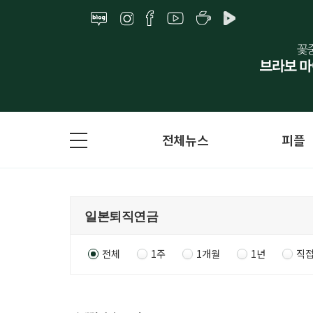
전체뉴스
피플
전체
1주
1개월
1년
직