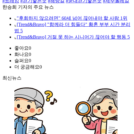
#트래킹
#걷기좋은곳
#해랑길
#굳내걷기좋은곳
#제주올레길
한승희 기자의 주요 뉴스
⌞
"후회하지 않으려면" 60세 넘어 끊어내야 할 사람 1위
⌞
[Trend&Bravo] "함께라 더 힘들다" 황혼 부부 시간 분리
법 5
⌞
[Trend&Bravo] 거절 못 하는 시니어가 끊어야 할 행동 5
좋아요
0
화나요
0
슬퍼요
0
더 궁금해요
0
최신뉴스