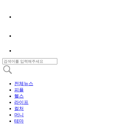
전체뉴스
피플
헬스
라이프
컬처
머니
테마