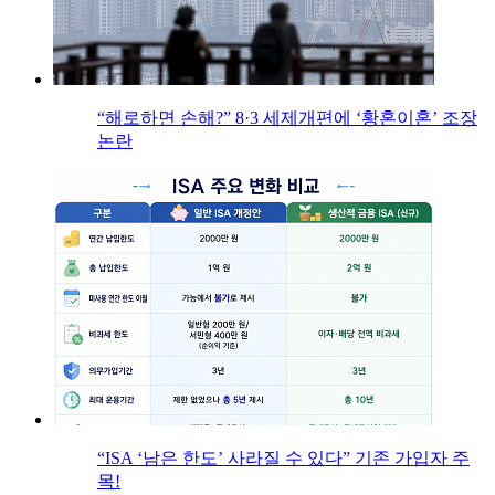
“해로하면 손해?” 8·3 세제개편에 ‘황혼이혼’ 조장
논란
“ISA ‘남은 한도’ 사라질 수 있다” 기존 가입자 주
목!