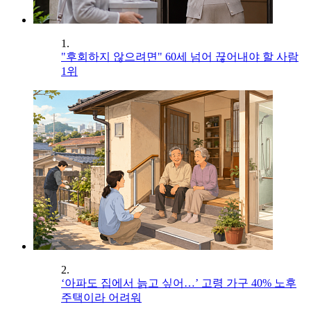
1.
"후회하지 않으려면" 60세 넘어 끊어내야 할 사람
1위
2.
‘아파도 집에서 늙고 싶어…’ 고령 가구 40% 노후
주택이라 어려워