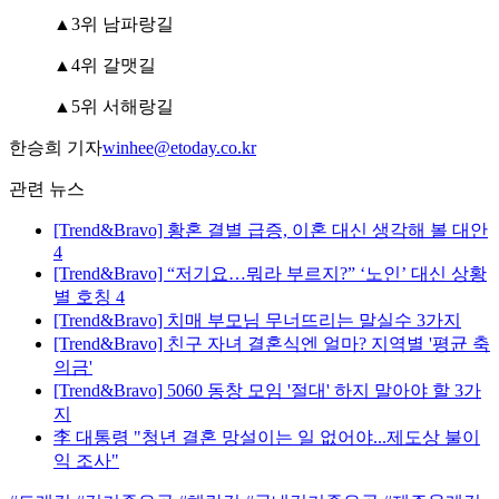
▲3위 남파랑길
▲4위 갈맷길
▲5위 서해랑길
한승희 기자
winhee@etoday.co.kr
관련 뉴스
[Trend&Bravo] 황혼 결별 급증, 이혼 대신 생각해 볼 대안
4
[Trend&Bravo] “저기요…뭐라 부르지?” ‘노인’ 대신 상황
별 호칭 4
[Trend&Bravo] 치매 부모님 무너뜨리는 말실수 3가지
[Trend&Bravo] 친구 자녀 결혼식엔 얼마? 지역별 '평균 축
의금'
[Trend&Bravo] 5060 동창 모임 '절대' 하지 말아야 할 3가
지
李 대통령 "청년 결혼 망설이는 일 없어야...제도상 불이
익 조사"