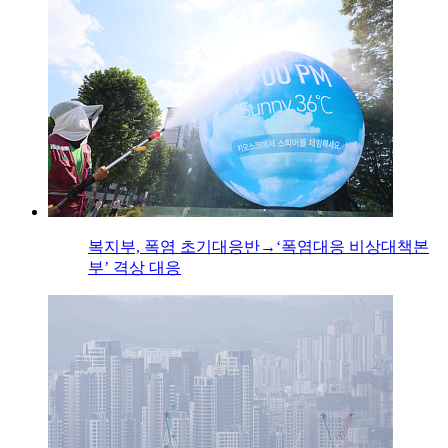
복지부, 폭염 초기대응반→‘폭염대응 비상대책본
부’ 격상 대응