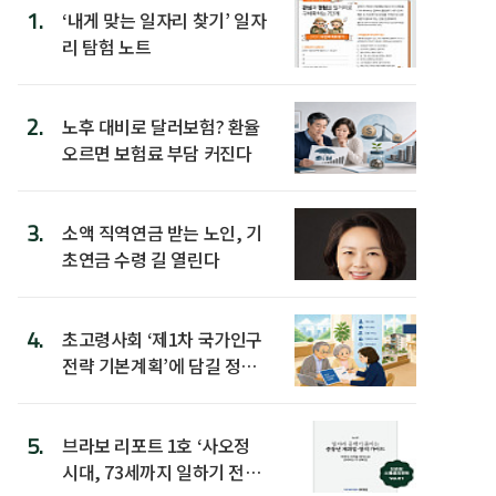
1.
‘내게 맞는 일자리 찾기’ 일자
리 탐험 노트
2.
노후 대비로 달러보험? 환율
오르면 보험료 부담 커진다
3.
소액 직역연금 받는 노인, 기
초연금 수령 길 열린다
4.
초고령사회 ‘제1차 국가인구
전략 기본계획’에 담길 정책
은
5.
브라보 리포트 1호 ‘사오정
시대, 73세까지 일하기 전략’