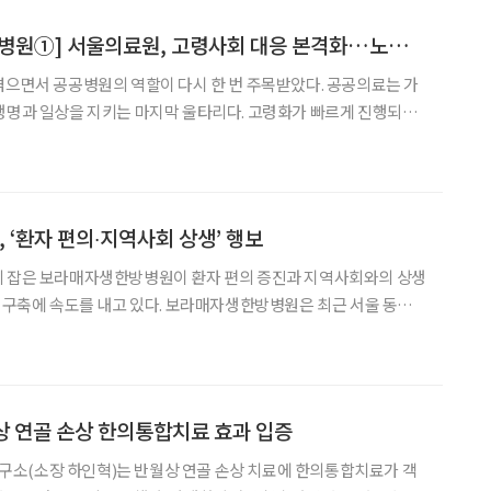
[공공의료 심장 시립병원①] 서울의료원, 고령사회 대응 본격화…노인전문센터 연내 개소
겪으면서 공공병원의 역할이 다시 한 번 주목받았다. 공공의료는 가
생명과 일상을 지키는 마지막 울타리다. 고령화가 빠르게 진행되는
진료 기관을 넘어 지역사회 돌봄, 취약계층 의료안전망이란 역할을
이라이프는 서울시 내에서 공공의료를 제공하는 시립병원(정신질
‘환자 편의∙지역사회 상생’ 행보
리 잡은 보라매자생한방병원이 환자 편의 증진과 지역사회와의 상생
계 구축에 속도를 내고 있다. 보라매자생한방병원은 최근 서울 동작
서울바른병원, 어울림병원과 각각 ‘한·양방 협진 시스템 구축을 위
체결했다고 17일 밝혔다. 이번 협약으로 협력병원에서 척추∙관
상 연골 손상 한의통합치료 효과 입증
소(소장 하인혁)는 반월상 연골 손상 치료에 한의통합치료가 객