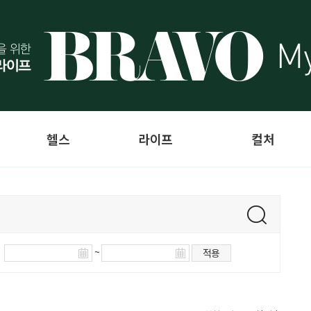
헬스
라이프
컬처
~
적용