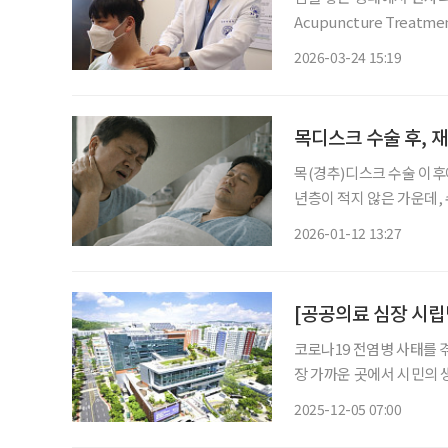
Acupuncture Treat
적이라는 연구 결과가 나
2026-03-24 15:19
목 통증 환자를 대상으로
목디스크 수술 후, 
목(경추)디스크 수술 이후
년층이 적지 않은 가운데,
연구 결과가 나왔다. 자생한방병원 척추관절연구소는 경추 수술 이력이 있는 환자를 대상으
2026-01-12 13:27
로 한의통합치료의 유효성과 
[공공의료 심장 시립
코로나19 전염병 사태를 
장 가까운 곳에서 시민의 
지금, 공공의료는 단순한 
2025-12-05 07:00
수행하고 있다. 브라보마