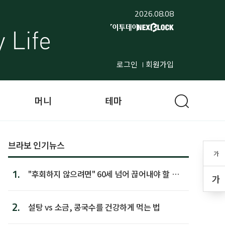
2026.08.08
로그인
회원가입
머니
테마
브라보 인기뉴스
가
1.
"후회하지 않으려면" 60세 넘어 끊어내야 할 사
가
람 1위
2.
설탕 vs 소금, 콩국수를 건강하게 먹는 법