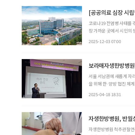
환자 전
코로나19 전염병 사태를 
장 가까운 곳에서 시민의 
지금, 공공의료는 단순한 
2025-12-03 07:00
수행하고 있다. 브라보마
환자 전
보라매자생한방병원, 
서울 서남권에 새롭게 자
을 위해 한·양방 협진 체
구에 소재한 본 병원에서 
2025-04-18 18:31
한 업무협약(MOU)’을 
자생한방병원, 반월
자생한방병원 척추관절연구