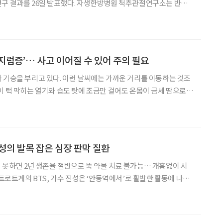
연구 결과를 26일 발표했다. 자생한방병원 척추관절연구소는 반월
술 한의통합치료의 객관적 효과 및 임상적 유효성을 측정했다. 연구
약침치료, 한약 처방 등으로 구성된 한의통합치료를 진행한 결과 반
지럼증’… 사고 이어질 수 있어 주의 필요
 기승을 부리고 있다. 이런 날씨에는 가까운 거리를 이동하는 것조
이 턱 막히는 열기와 습도 탓에 조금만 걸어도 온몸이 금세 땀으로
 식혀보지만 더위를 먹은 듯 어지럼증까지 느껴진다. ‘어지럼증’(현
사물이 정지해 있음에도 움직이는 듯한 느낌을 받는 지
진성의 발목 잡은 심장 판막 질환
못하면 2년 생존율 절반으로 뚝 약물 치료 불가능… 개흉없이 시
장 판막 질환을 진단받으며 힘겨운 투병 생활을 시작했다. 암흑의 터
 병을 이겨내고 제2의 전성기를 맞이한