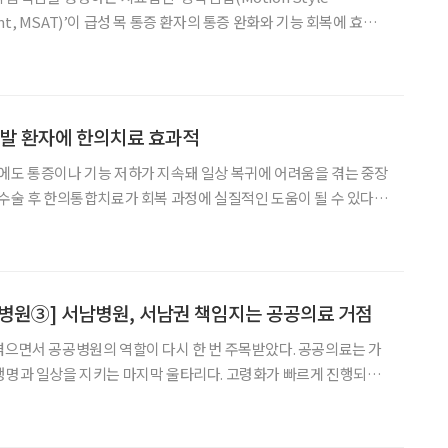
ment, MSAT)’이 급성 목 통증 환자의 통증 완화와 기능 회복에 효과
왔다. 자생한방병원 척추관절연구소 이윤재 부소장 연구팀은 급성
 동작침법의 임상적 유효성과 안전성을 평가한 다기관
재발 환자에 한의치료 효과적
에도 통증이나 기능 저하가 지속돼 일상 복귀에 어려움을 겪는 중장
 수술 후 한의통합치료가 회복 과정에 실질적인 도움이 될 수 있다는
안전성을 분석한 연구를 SCI(E)급 국제학술지 'Jou
병원③] 서남병원, 서남권 책임지는 공공의료 거점
겪으면서 공공병원의 역할이 다시 한 번 주목받았다. 공공의료는 가
생명과 일상을 지키는 마지막 울타리다. 고령화가 빠르게 진행되는
진료 기관을 넘어 지역사회 돌봄, 취약계층 의료안전망이란 역할을
이라이프는 서울시 내에서 공공의료를 제공하는 시립병원(정신질