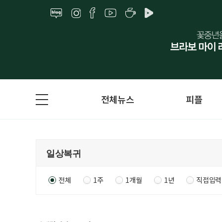
전체뉴스
피플
전체
1주
1개월
1년
직접입력