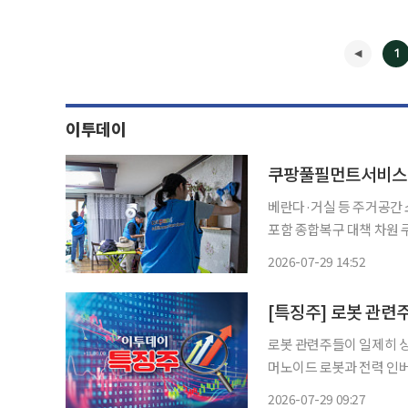
1
이투데이
쿠팡풀필먼트서비스, 
베란다·거실 등 주거공간
포함 종합복구 대책 차원 쿠팡풀필먼트서비스(CFS)가 인천 석남동 물류센터 화재로 불편을
겪는 지역 주민들의 조속한 일상
2026-07-29 14:52
서해구 관내 임시 대피소(
◀
[특징주] 로봇 관련주
로봇 관련주들이 일제히 상
머노이드 로봇과 전력 인버
력 인프라로 넓히면서 국내 기
2026-07-29 09:27