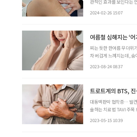
관적인 효과를 보인다는 
상 연골 손상에 대한 비수
2024-02-26 15:07
에 따르면 추나요법과 침·
여름철 심해지는 ‘어
찌는 듯한 한여름 무더위가
차 버겁게 느껴지는데, 숨
젖기 십상이다. 잠시 땀을
2023-08-24 08:37
기증)이란 자신이나 주위 
트로트계의 BTS, 
대동맥판막 협착증… 발견 
술하는 치료법 TAVI 주목 트로트계의 BTS, 가수 진성은 ‘안동역에서’로 활발한 활동에 나선
지 2년 만에 혈액암과 심
2023-05-15 10:39
널을 무사히 빠져나온 그는