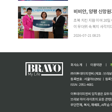
초복 치킨 지원 이어 20일 여름 
이 무더위 속 복지 사각지대에 놓인 
의 아동양육시설 ‘신망원’을
2026-07-21 08:25
생활 물품을 전달하는 ‘사
회사소개
ㅣ
이용약관
ㅣ
㈜이투데이피엔씨 (제호 : 브라보 마
등록번호 : 서울아02992 ㅣ 등록일자
ISSN : 2951-4681
이투데이피엔씨 임직원은 모두의
브라보 마이 라이프의 모든 콘텐
무단전재, 복사, 재배포, AI학습