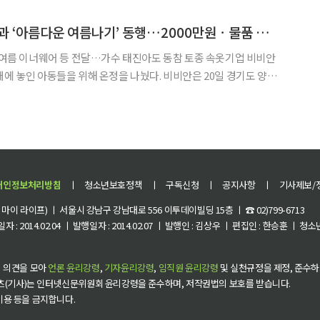
9시 23분 현재 티엑스알로보틱스와 엔젤로보틱스가 상한가로 거래되고 있다. 이와
비비안, 양평 신망원과 ‘아름다운 여름나기’ 동행…2000만원ㆍ물품 전달
이너웨어 등 전달…가수 태진아도 동참 토종 속옷기업 비비안
아동들을 위해 온정을 나눴다. 비비안은 20일 경기도 양평
 찾아 아동 복지 기금 2000만원과 여름용 기능성 이너웨어 등 실
랑의 여름나기’ 행사를 진행했다고 21일 밝혔다.
개인정보처리방침
ㅣ
청소년보호정책
ㅣ
구독신청
ㅣ
공지사항
ㅣ
기사제보/
이 라이프) ㅣ 서울시 강남구 강남대로 556 이투데이빌딩 15층 ㅣ ☎ 02)799-6713
 : 2014.02.04 ㅣ 발행일자 : 2014.02.07 ㅣ 발행인 : 김상우 ㅣ 편집인 : 한승훈 ㅣ
 의견을 모아
언론 윤리강령
,
기자윤리강령
,
임직원 윤리강령
및 실천규정을 제정, 준수하
츠(기사)는 인터넷신문위원회 윤리강령을 준수하며, 저작권법의 보호를 받습니다.
 이용 등을 금지합니다.