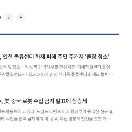
2
인천 물류센터 화재 피해 주민 주거지 ‘출장 청소’
 소독 및 청소…일상 복귀 박차무료 건강검진·피해지원센터 운영
 회복을 돕기 위해 전문 출장 청소 지원에 나섰다. CFS는 인천
신현초·신현북초·신현여중)에 체류 중인 화재 피해 주민을
▶
, 美 중국 로봇 수입 금지 발표에 상승세
승세를 보이고 있다. 도널드 트럼프 미국 행정부가 중국산 신규 휴
터 수입을 전격 금지하며 미·중 AI 패권 경쟁의 전선을 로봇과 전
업들이 반사이익 기대감이 반영된 것으로 해석된다. 29일 오전