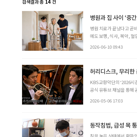
검색결과 총
14
건
병원과 집 사이 ‘중간
병원 치료가 끝났다고 곧바
에도 보행, 식사, 복약, 
지자체와 민간 기업이 ‘병원과
2026-06-10 09:43
구는 의료·요양·돌봄·주거
허리디스크, 무리한 
KBS교향악단의 ‘2026
공식 유튜브 채널을 통해 
으로, 오케스트라의 첫 인
2026-05-06 17:03
이었다. 하지만 공연
동작침법, 급성 목 
침을 놓은 상태에서 환자의 