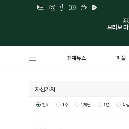
전체뉴스
피플
전체
1주
1개월
1년
직