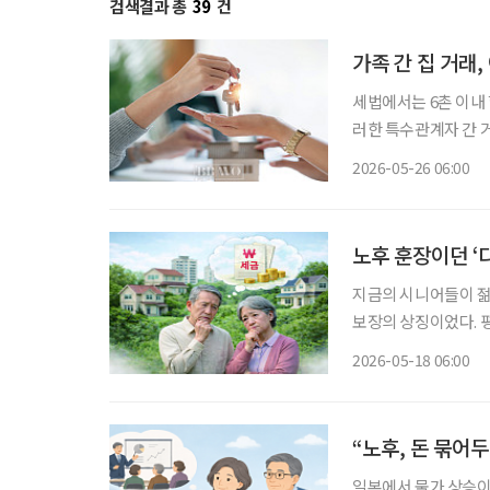
검색결과 총
39
건
가족 간 집 거래,
세법에서는 6촌 이내 
러한 특수관계자 간 
간주한다. 즉 싸게 산
2026-05-26 06:00
에게는 양도소득세가,
노후 훈장이던 ‘
지금의 시니어들이 젊
보장의 상징이었다. 
재테크 수단을 넘어, 
2026-05-18 06:00
든든했던 훈장이 감당
“노후, 돈 묶어두
일본에서 물가 상승이