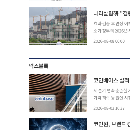
나라살림硏 "검증
효과 검증 후 연장 여부
소가 정부의 2026
증되지 않은 제도를 1
2026-08-08 06:00
와 청년 조세특례, 
넥스블록
코인베이스 실적 
세 분기 연속 순손실 
가격 하락 등 원인 시
최우선∙∙∙인프라 확대 전략 긍정적 작용” 코인베
2026-08-03 16:37
장 점유율은 꾸준히 
코인원, 브랜드 