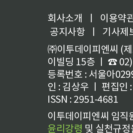
회사소개
ㅣ
이용약
공지사항
ㅣ
기사제
㈜이투데이피엔씨 (제호
이빌딩 15층 ㅣ ☎ 02)
등록번호 : 서울아02992
인 : 김상우 ㅣ 편집인
ISSN : 2951-4681
이투데이피엔씨 임직원
윤리강령
및 실천규정을