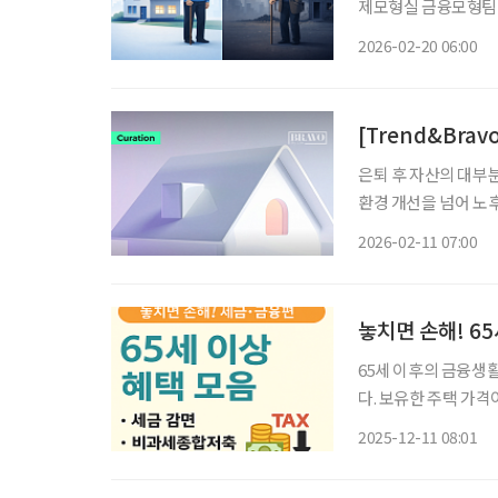
제모형실 금융모형팀 
향' 보고서를 통해 주
2026-02-20 06:00
[Trend&Bra
은퇴 후 자산의 대부
환경 개선을 넘어 노
변화로 정비사업 방식
2026-02-11 07:00
일이 더욱 중요해지고 
놓치면 손해! 6
65세 이후의 금융생
다. 보유한 주택 가격
요 소득원인데 급하게
2025-12-11 08:01
에 바로 활용할 수 