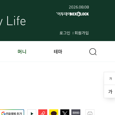
2026.08.08
로그인
회원가입
머니
테마
가
가
선호매체 추가