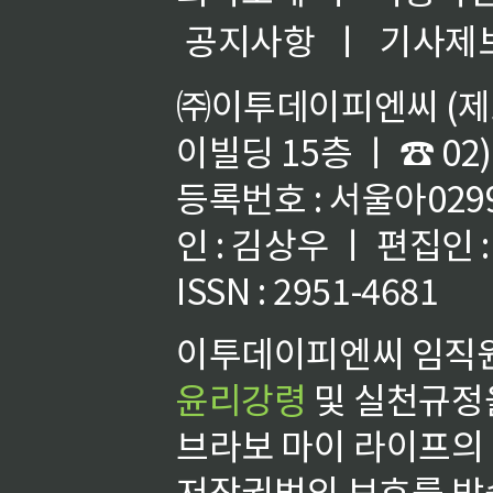
공지사항
ㅣ
기사제
㈜이투데이피엔씨 (제호
이빌딩 15층 ㅣ ☎ 02)
등록번호 : 서울아02992
인 : 김상우 ㅣ 편집인
ISSN : 2951-4681
이투데이피엔씨 임직원
윤리강령
및 실천규정을
브라보 마이 라이프의
저작권법의 보호를 받