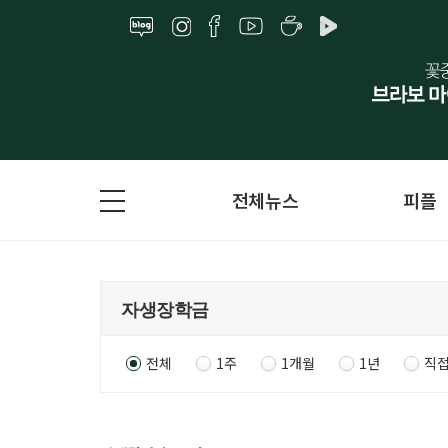
전체뉴스
피플
전체
1주
1개월
1년
직