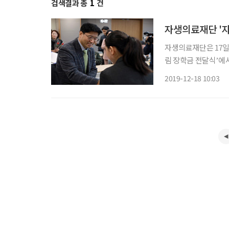
검색결과 총
1
건
자생의료재단 '자
자생의료재단은 17일
림 장학금 전달식’에서
사업'은 어려운 여
2019-12-18 10:03
다. 이날 행사에서