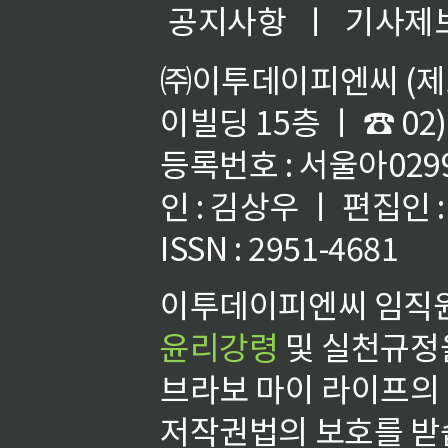
공지사항
ㅣ
기사제
㈜이투데이피엔씨 (제호
이빌딩 15층 ㅣ ☎ 02)
등록번호 : 서울아02992
인 : 김상우 ㅣ 편집인
ISSN : 2951-4681
이투데이피엔씨 임직원
윤리강령
및 실천규정을
브라보 마이 라이프의
저작권법의 보호를 받