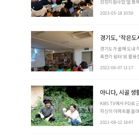
성장지원사업’을 통해
서울 동락가에서 진행됐
2023-05-18 10:50
여 
경기도, '작은도
경기도가 올해 도내 
혹한기 쉼터’로 활용
기 쉼터로 각각 활용될 예정이다. 작은도서관은 대규모 예
2022-06-07 11:17
외 주민자치센터, 복지
아니다, 시골 생
KBS TV에서 PD로
자신의 아파트를 올려
냐? 그렇게 중얼거렸던
2021-08-12 18:47
아내에게 선언했다. “