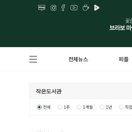
전체뉴스
피플
전체
1주
1개월
1년
직