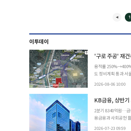
1
이투데이
'구로 주공' 재
용적률 250%→40
도 정비계획 통과 서울 구로구 구로주공아파트가 최고 49층, 3289가구 규모의 대단지로 재건
축된다. 서울시는 전날 제9차 도시계획위원회 신속통합기획 정비사업 등 수권분과위원회를
2026-08-06 10:00
열어 구로주공아파트 
KB금융, 상반기
2분기 8340억원…금융취약계층
용금융과 사회공헌 활동을 
2분기 8340억원의 
2026-07-23 09:59