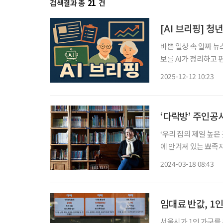
검색결과 총
21
건
[AI 브리핑] 
바쁜 일상 속 알짜 뉴
보를 AI가 정리하고 편집국 기자
고용서비스 우수기관 
2025-12-12 10:23
성과, 서비스 품질 등
‘다락방’ 주인공
‘우리 집의 제일 높은
에 안겨져 있는 뾰족지
두렁밭두렁’의 대표곡 
2024-03-18 08:43
할 테다. 두 사람은 
임대료 반값, 1
서울시가 1인 가구를 