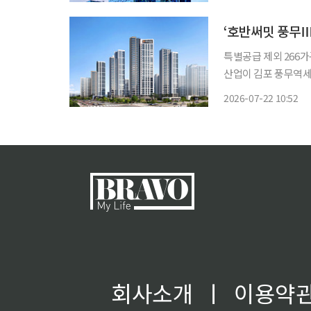
23일 밝
‘호반써밋 풍무Ⅲ’
특별공급 제외 266가
산업이 김포 풍무역세
을 제외한 266가구 모집
2026-07-22 10:52
부동산원 청약홈에 따
회사소개
ㅣ
이용약