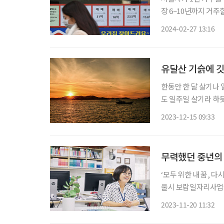
장 6~10년까지 거주
가구를 위한 공유주택(
2024-02-27 13:16
유달산 기슭에 깃
한동안 한 달 살기나 
도 일주일 살기라 하
서 요즘 새로운 여행 패턴인 짧게 
2023-12-15 09:33
문 옆을 지나고 작은 
무력했던 중년의 
‘모두 위한 내 꿈, 다시 뛰는 4050’ 캠페인 ‘
울시 보람일자리사업을 통해 인생의 재
한 내 꿈, 다시 뛰는
2023-11-20 11:32
한 보람일자리 사업을