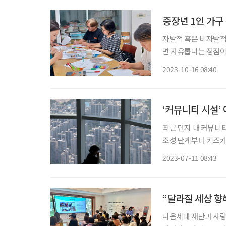
중장년 1인 가구
자발적 혹은 비자발적
면 자유롭다는 장점이
이어진다. 이와 같은
2023-10-16 08:40
Community) 활
‘커뮤니티 시설’
최근 단지 내 커뮤니
조성 단계부터 키즈카
춤 서비스를 계획하는 건설사들이 늘고 있다
2023-07-11 08:43
인식 조사에 따르면 
“달라질 세상 향
다음세대 재단과 사