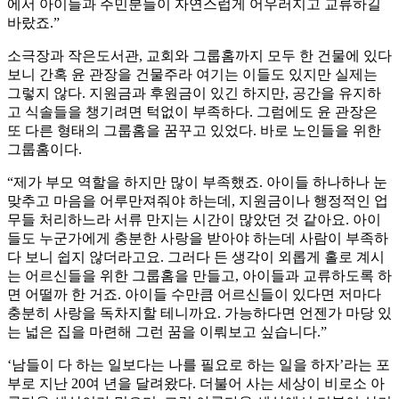
에서 아이들과 주민분들이 자연스럽게 어우러지고 교류하길
바랐죠.”
소극장과 작은도서관, 교회와 그룹홈까지 모두 한 건물에 있다
보니 간혹 윤 관장을 건물주라 여기는 이들도 있지만 실제는
그렇지 않다. 지원금과 후원금이 있긴 하지만, 공간을 유지하
고 식솔들을 챙기려면 턱없이 부족하다. 그럼에도 윤 관장은
또 다른 형태의 그룹홈을 꿈꾸고 있었다. 바로 노인들을 위한
그룹홈이다.
“제가 부모 역할을 하지만 많이 부족했죠. 아이들 하나하나 눈
맞추고 마음을 어루만져줘야 하는데, 지원금이나 행정적인 업
무들 처리하느라 서류 만지는 시간이 많았던 것 같아요. 아이
들도 누군가에게 충분한 사랑을 받아야 하는데 사람이 부족하
다 보니 쉽지 않더라고요. 그러다 든 생각이 외롭게 홀로 계시
는 어르신들을 위한 그룹홈을 만들고, 아이들과 교류하도록 하
면 어떨까 한 거죠. 아이들 수만큼 어르신들이 있다면 저마다
충분히 사랑을 독차지할 테니까요. 가능하다면 언젠가 마당 있
는 넓은 집을 마련해 그런 꿈을 이뤄보고 싶습니다.”
‘남들이 다 하는 일보다는 나를 필요로 하는 일을 하자’라는 포
부로 지난 20여 년을 달려왔다. 더불어 사는 세상이 비로소 아