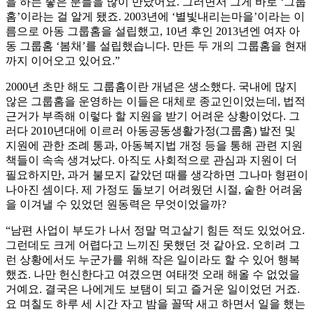
을 하는 좋은 분들을 많이 만났어요. 그러면서 그게 바로 ‘그룹
홈’이라는 걸 알게 됐죠. 2003년에 ‘별빛내리는마을’이라는 이
름으로 아동 그룹홈을 설립했고, 10년 후인 2013년엔 여자 아
동 그룹홈 ‘봄채’를 설립했습니다. 만든 두 개의 그룹홈을 현재
까지 이어오고 있어요.”
2000년 초만 해도 그룹홈이란 개념은 생소했다. 국내에 많지
않은 그룹홈을 운영하는 이들은 대체로 종교인이었는데, 법적
근거가 부족해 이렇다 할 지원을 받기 어려운 상황이었다. 그
러다 2010년대에 이르러 아동공동생활가정(그룹홈) 발전 및
지원에 관한 조례 통과, 아동복지법 개정 등을 통해 관련 지원
책들이 속속 생겨났다. 아직도 사회적으로 관심과 지원이 더
필요하지만, 과거 불모지 같았던 때를 생각하면 그나마 형편이
나아진 셈이다. 제 가정도 돌보기 어려웠던 시절, 숱한 어려움
을 이겨낼 수 있었던 원동력은 무엇이었을까?
“남편 사업이 부도가 나서 정말 먹고살기 힘든 적도 있었어요.
그런데도 크게 어렵다고 느끼진 못했던 것 같아요. 오히려 그
런 상황에서도 누군가를 위해 작은 일이라도 할 수 있어 행복
했죠. 나만 헌신한다고 여겼으면 여태껏 오래 해올 수 없었을
거예요. 결국은 나에게도 보탬이 되고 즐거운 일이었던 거죠.
요 며칠도 하루 세 시간 자고 밤을 꼴딱 새고 하면서 일을 했는