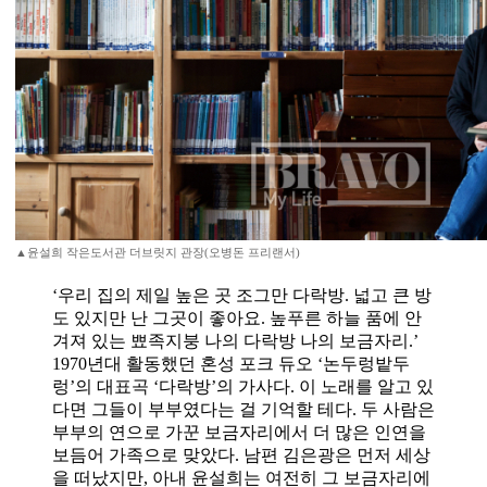
▲윤설희 작은도서관 더브릿지 관장(오병돈 프리랜서)
‘우리 집의 제일 높은 곳 조그만 다락방. 넓고 큰 방
도 있지만 난 그곳이 좋아요. 높푸른 하늘 품에 안
겨져 있는 뾰족지붕 나의 다락방 나의 보금자리.’
1970년대 활동했던 혼성 포크 듀오 ‘논두렁밭두
렁’의 대표곡 ‘다락방’의 가사다. 이 노래를 알고 있
다면 그들이 부부였다는 걸 기억할 테다. 두 사람은
부부의 연으로 가꾼 보금자리에서 더 많은 인연을
보듬어 가족으로 맞았다. 남편 김은광은 먼저 세상
을 떠났지만, 아내 윤설희는 여전히 그 보금자리에