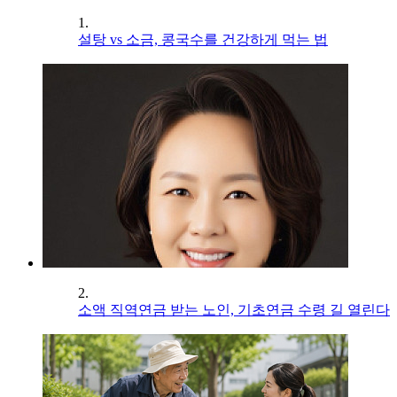
1.
설탕 vs 소금, 콩국수를 건강하게 먹는 법
2.
소액 직역연금 받는 노인, 기초연금 수령 길 열린다