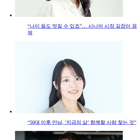
“나이 듦도 멋질 수 있죠”… 시니어 시장 길잡이 꿈
꿔
“50대 이후 만남, ‘지금의 삶’ 함께할 사람 찾는 것”