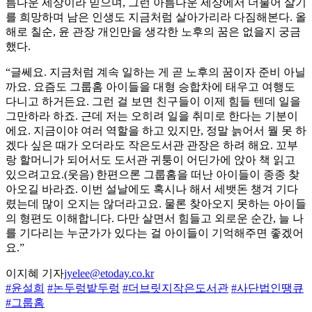
름다운 세상이라 믿으며, 그런 아름다운 세상에서 더불어 살기
를 희망하며 남은 인생도 지금처럼 살아가리라 다짐해본다. 올
해로 칠순, 윤 관장 개인만을 생각한 노후의 꿈은 없을지 궁금
했다.
“글쎄요. 지금처럼 계속 일하는 게 곧 노후의 꿈이자 준비 아닐
까요. 요즘도 그룹홈 아이들을 대형 승합차에 태우고 여행도
다니고 하거든요. 그런 걸 보면 친구들이 이제 힘들 텐데 일을
그만하라 하죠. 근데 저는 오히려 일을 취미로 한다는 기분이
에요. 지금이야 여러 역할을 하고 있지만, 정말 늙어서 뭘 못 하
겠다 싶은 때가 오더라도 작은도서관 관장은 하려 해요. 꼬부
랑 할머니가 되어서도 도서관 귀퉁이 어딘가에 앉아 책 읽고
있으려고요.(웃음) 한편으론 그룹홈을 떠난 아이들이 종종 찾
아오길 바라죠. 이번 설날에도 혹시나 해서 세뱃돈 챙겨 기다
렸는데 많이 오지는 않더라고요. 물론 찾아오지 못하는 아이들
의 형편도 이해합니다. 다만 살면서 힘들고 외로운 순간, 늘 나
를 기다리는 누군가가 있다는 걸 아이들이 기억해주면 좋겠어
요.”
이지혜 기자
jyelee@etoday.co.kr
#윤설희
#논두렁밭두렁
#더브릿지작은도서관
#사단법인땡큐
#그룹홈