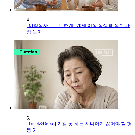
4.
“아침식사는 든든하게” 70세 이상 식생활 점수 가
장 높아
5.
[Trend&Bravo] 거절 못 하는 시니어가 끊어야 할 행
동 5