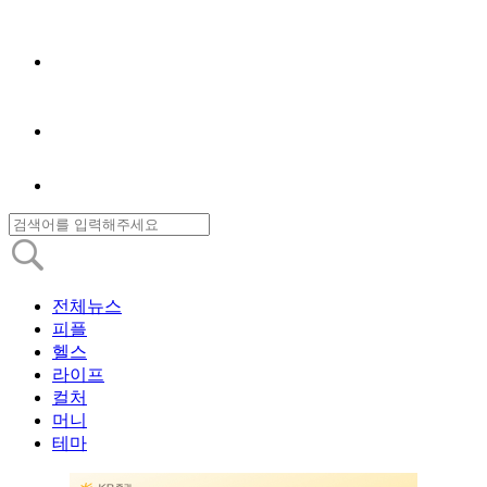
전체뉴스
피플
헬스
라이프
컬처
머니
테마