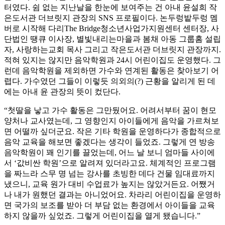
터였다. 쉼 없는 지난날을 한눈에 보여주는 건 아내 윤설희 작
은도서관 더브릿지 관장의 SNS 프로필이다. 논두렁밭두렁 멤
버로 시작해 다리The Bridge청소년사업가지원센터 센터장, 사
단법인 땡큐 이사장, 별빛내리는마을과 봄채 아동 그룹홈 설립
자, 사랑하는교회 목사 그리고 작은도서관 더브릿지 관장까지.
적혀 있지는 않지만 음악학원과 24시 어린이집도 운영했다. 그
런데 음악학원을 제외하면 가수와 연계된 활동은 찾아보기 어
렵다. 가수였던 그들이 이렇듯 의외의(?) 근황을 알리게 된 데
에는 아내 윤 관장의 뜻이 컸단다.
“첫딸을 낳고 가수 활동은 그만뒀어요. 어려서부터 꿈이 현모
양처나 교사였는데, 그 영향인지 아이들에게 음악을 가르쳐보
면 어떨까 싶더군요. 작은 기타 학원을 운영하다가 종합적으로
음악 교육을 해보면 좋겠다는 생각이 들었죠. 그렇게 연 방송
음악학원이 꽤 인기를 끌었는데, 어느 날 보니 엄마들 사이에
서 ‘값비싼 학원’으로 알려져 있더라고요. 체계적인 프로그램
을 짜느라 스무 명 넘는 강사를 초빙한 데다 건물 임대료까지
냈으니, 교육 원가 대비 수업료가 높지는 않았거든요. 어쨌거
나 내가 원했던 결과는 아니었어요. 차라리 어린이집을 운영하
면 국가의 보조를 받아 더 부담 없는 환경에서 아이들을 교육
하지 않을까 싶었죠. 그렇게 어린이집을 열게 됐습니다.”