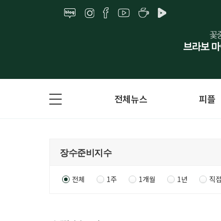
전체뉴스
피플
전체
1주
1개월
1년
직