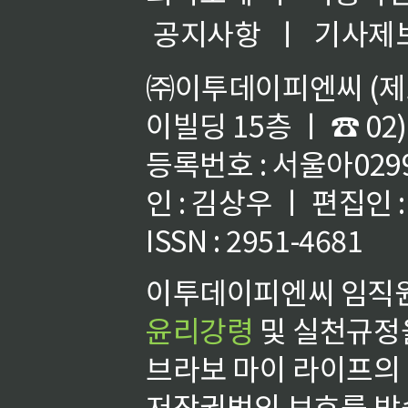
공지사항
ㅣ
기사제
㈜이투데이피엔씨 (제호
이빌딩 15층 ㅣ ☎ 02)
등록번호 : 서울아02992
인 : 김상우 ㅣ 편집인
ISSN : 2951-4681
이투데이피엔씨 임직원
윤리강령
및 실천규정을
브라보 마이 라이프의
저작권법의 보호를 받