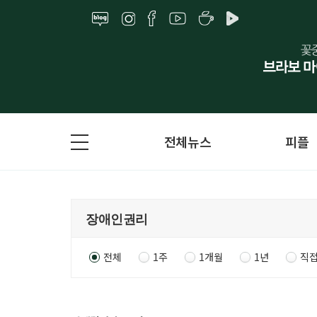
전체뉴스
피플
전체
1주
1개월
1년
직