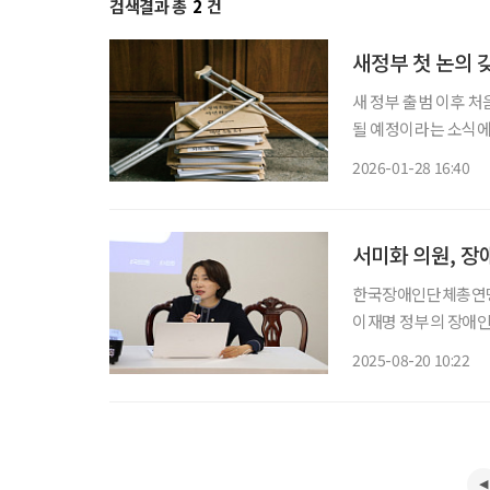
검색결과 총
2
건
새정부 첫 논의 
새 정부 출범 이후 
될 예정이라는 소식에
해 “새 정부의 장애
2026-01-28 16:40
서미화 의원, 장
한국장애인단체총연맹(
이재명 정부의 장애인
회의원이 참석해 정부의
2025-08-20 10:22
서는 47개 장애인단체