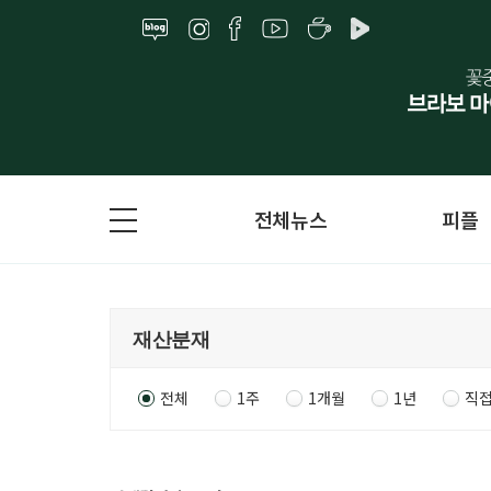
전체뉴스
피플
전체
1주
1개월
1년
직