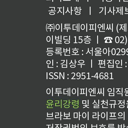
공지사항
ㅣ
기사제
㈜이투데이피엔씨 (제호
이빌딩 15층 ㅣ ☎ 02)
등록번호 : 서울아02992
인 : 김상우 ㅣ 편집인
ISSN : 2951-4681
이투데이피엔씨 임직원
윤리강령
및 실천규정을
브라보 마이 라이프의
저작권법의 보호를 받