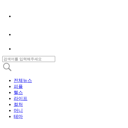
전체뉴스
피플
헬스
라이프
컬처
머니
테마