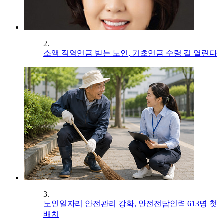
2.
소액 직역연금 받는 노인, 기초연금 수령 길 열린다
3.
노인일자리 안전관리 강화, 안전전담인력 613명 첫
배치