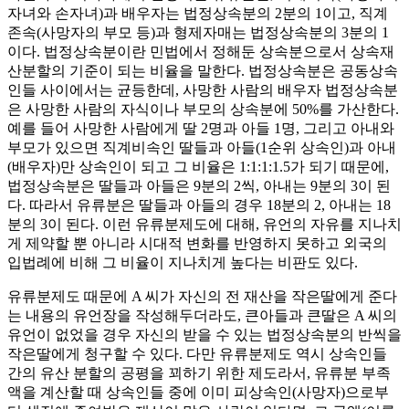
자녀와 손자녀)과 배우자는 법정상속분의 2분의 1이고, 직계
존속(사망자의 부모 등)과 형제자매는 법정상속분의 3분의 1
이다. 법정상속분이란 민법에서 정해둔 상속분으로서 상속재
산분할의 기준이 되는 비율을 말한다. 법정상속분은 공동상속
인들 사이에서는 균등한데, 사망한 사람의 배우자 법정상속분
은 사망한 사람의 자식이나 부모의 상속분에 50%를 가산한다.
예를 들어 사망한 사람에게 딸 2명과 아들 1명, 그리고 아내와
부모가 있으면 직계비속인 딸들과 아들(1순위 상속인)과 아내
(배우자)만 상속인이 되고 그 비율은 1:1:1:1.5가 되기 때문에,
법정상속분은 딸들과 아들은 9분의 2씩, 아내는 9분의 3이 된
다. 따라서 유류분은 딸들과 아들의 경우 18분의 2, 아내는 18
분의 3이 된다. 이런 유류분제도에 대해, 유언의 자유를 지나치
게 제약할 뿐 아니라 시대적 변화를 반영하지 못하고 외국의
입법례에 비해 그 비율이 지나치게 높다는 비판도 있다.
유류분제도 때문에 A 씨가 자신의 전 재산을 작은딸에게 준다
는 내용의 유언장을 작성해두더라도, 큰아들과 큰딸은 A 씨의
유언이 없었을 경우 자신의 받을 수 있는 법정상속분의 반씩을
작은딸에게 청구할 수 있다. 다만 유류분제도 역시 상속인들
간의 유산 분할의 공평을 꾀하기 위한 제도라서, 유류분 부족
액을 계산할 때 상속인들 중에 이미 피상속인(사망자)으로부