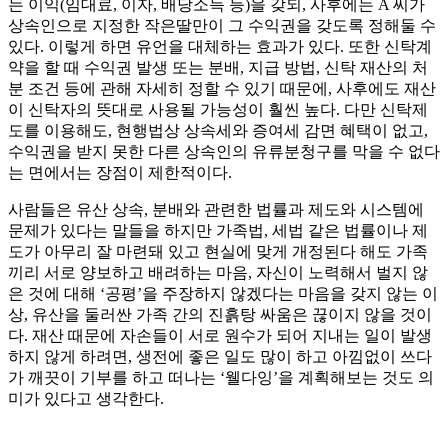
는 이익(임대료, 이자, 배당소득 등)을 갖되, 사후에는 A 씨가
상속인으로 지정한 작은딸만이 그 수익권을 갖도록 정해둘 수
있다. 이렇게 하면 유언을 대체하는 효과가 있다. 또한 신탁계
약을 할 때 수익권 발생 또는 분배, 지급 방법, 신탁 재산의 처
분 조건 등에 관해 자세히 정할 수 있기 때문에, 사후에도 재산
이 신탁자의 뜻대로 사용될 가능성이 훨씬 높다. 다만 신탁제
도를 이용해도, 현행법상 상속세와 증여세 감면 혜택이 없고,
수익권을 받지 못한 다른 상속인의 유류분청구를 막을 수 없다
는 면에서는 장점이 제한적이다.
사람들은 유산 상속, 분배와 관련한 법률과 제도와 시스템에
문제가 있다는 말들을 하지만 가족법, 세법 같은 법률이나 제
도가 아무리 잘 마련돼 있고 현실에 맞게 개정된다 해도 가족
끼리 서로 양보하고 배려하는 마음, 자신이 노력해서 벌지 않
은 것에 대해 ‘공평’을 주장하지 않겠다는 마음을 갖지 않는 이
상, 유산을 둘러싼 가족 간의 진흙탕 싸움은 끊이지 않을 것이
다. 재산 때문에 자손들이 서로 원수가 되어 지내는 일이 발생
하지 않게 하려면, 생전에 좋은 일도 많이 하고 아낌없이 쓰다
가 깨끗이 기부를 하고 떠나는 ‘웰다잉’을 계획해보는 것도 의
미가 있다고 생각한다.