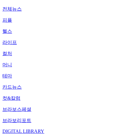
전체뉴스
피플
헬스
라이프
컬처
머니
테마
카드뉴스
컷&칼럼
브라보스페셜
브라보리포트
DIGITAL LIBRARY