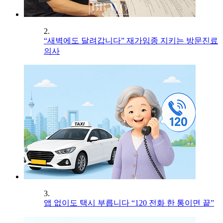
2.
“새벽에도 달려갑니다” 재가임종 지키는 방문진료
의사
3.
앱 없이도 택시 부릅니다 “120 전화 한 통이면 끝”