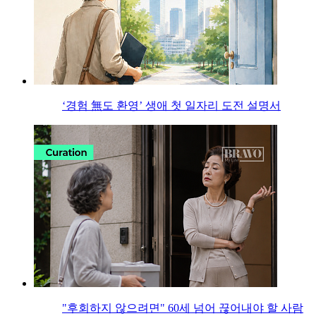
‘경험 無도 환영’ 생애 첫 일자리 도전 설명서
"후회하지 않으려면" 60세 넘어 끊어내야 할 사람