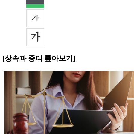
[상속과 증여 톺아보기]