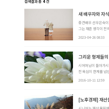
검색결과 총
4
건
새 배우자와 자식
중견배우 선우은숙이 지
그는 재혼 생각이 전
재의 말을 듣고 새로운
2023-04-26 08:33
다’며 재혼을 꺼리던
그리운 형제들의
시어머님이 돌아가시고
전 욕심이 한계를 넘던 어느 날의 이야기다. 
다. 김이 퐁퐁 나고 
2016-10-11 12:59
시작했다. 어머님을 
[노후경제] 재산
시니어는 재산 물림에 