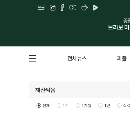
전체뉴스
피플
전체
1주
1개월
1년
직