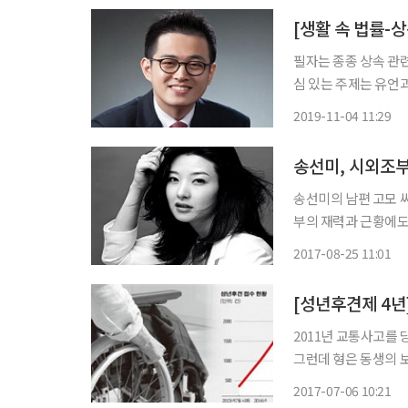
필자는 종종 상속 관련
심 있는 주제는 유언과 후견계약이다. 유언의 필요성은
고, 실제로 준비하는 
2019-11-04 11:29
지 내가 정할 수 있고
송선미의 남편 고모 
부의 재력과 근황에도 관심이 모아지고 있다. 
인 외조부의 재산을 
2017-08-25 11:01
[성년후견제 4년
2011년 교통사고를 
그런데 형은 동생의 
했다. 제주지법 가사
2017-07-06 10:21
발했다. 사건을 수사한