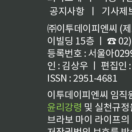
공지사항
ㅣ
기사제
㈜이투데이피엔씨 (제호
이빌딩 15층 ㅣ ☎ 02)
등록번호 : 서울아02992
인 : 김상우 ㅣ 편집인
ISSN : 2951-4681
이투데이피엔씨 임직원
윤리강령
및 실천규정을
브라보 마이 라이프의
저작권법의 보호를 받