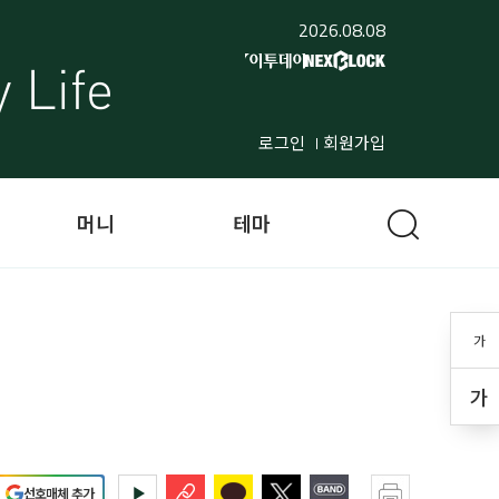
2026.08.08
로그인
회원가입
머니
테마
가
가
선호매체 추가