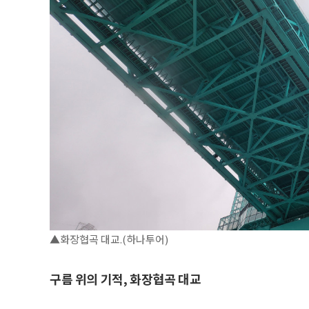
▲화장협곡 대교.(하나투어)
구름 위의 기적, 화장협곡 대교