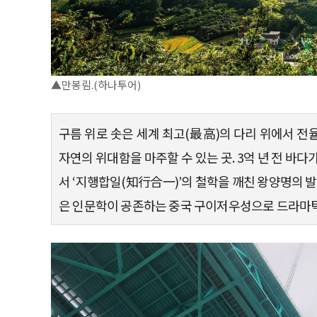
▲만봉림.(하나투어)
구름 위로 솟은 세계 최고(最高)의 다리 위에서 전
자연의 위대함을 마주할 수 있는 곳. 3억 년 전 바
서 ‘지행합일(知行合一)’의 철학을 깨친 왕양명의 발
은 인문학이 공존하는 중국 구이저우성으로 드라마틱