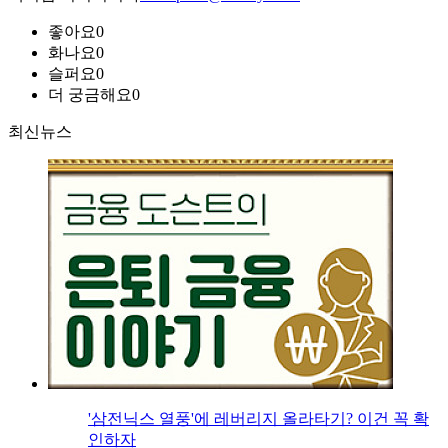
좋아요
0
화나요
0
슬퍼요
0
더 궁금해요
0
최신뉴스
'삼전닉스 열풍'에 레버리지 올라타기? 이건 꼭 확
인하자