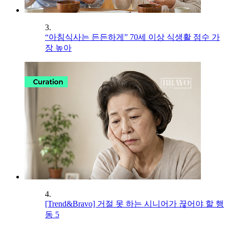
3.
“아침식사는 든든하게” 70세 이상 식생활 점수 가
장 높아
4.
[Trend&Bravo] 거절 못 하는 시니어가 끊어야 할 행
동 5