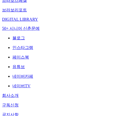
브라보스페셜
브라보리포트
DIGITAL LIBRARY
50+ 시니어 신춘문예
블로그
인스타그램
페이스북
유튜브
네이버카페
네이버TV
회사소개
구독신청
공지사항