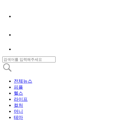
전체뉴스
피플
헬스
라이프
컬처
머니
테마