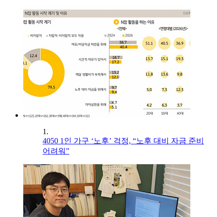
1.
4050 1인 가구 ‘노후’ 걱정, “노후 대비 자금 준비
어려워”