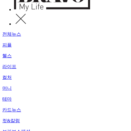
전체뉴스
피플
헬스
라이프
컬처
머니
테마
카드뉴스
컷&칼럼