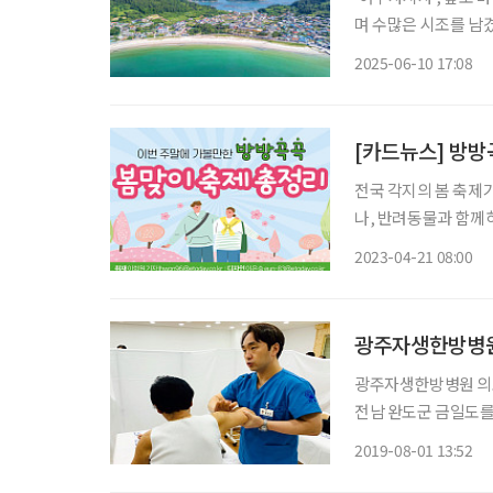
며 수많은 시조를 남겼
은 ‘어부사시사’다.
2025-06-10 17:08
이곳에 머물렀다. 1
[카드뉴스] 방방
전국 각지의 봄 축제
나, 반려동물과 함께
2023-04-21 08:00
광주자생한방병원,
광주자생한방병원 의료
전남 완도군 금일도를 찾았다. 이번 봉사활동은 광주자생한방병원
민과의 인연이 계기가
2019-08-01 13:52
한 채 지내는 주민이