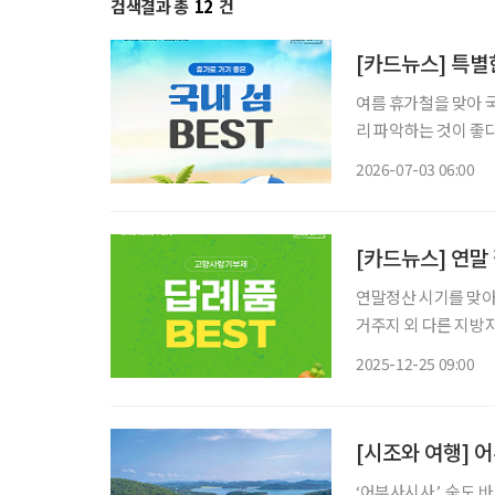
검색결과 총
12
건
[카드뉴스] 특별
여름 휴가철을 맞아 
리 파악하는 것이 좋다
유로운 휴양을 원하는 시니어 세
2026-07-03 06:00
게 즐길 수 있다. 여
[카드뉴스] 연말
연말정산 시기를 맞아
거주지 외 다른 지방
으로 받을 수 있어 절
2025-12-25 09:00
철 농산물과 지역 명
[시조와 여행] 
‘어부사시사’, 숲도 바다도 먹거리도 보길도 