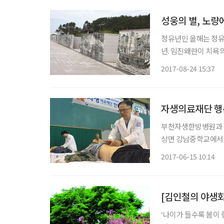
성웅의 별, 노량
정유년인 올해는 정유재란
년. 임진왜란이 치욕
역사다. 그 전적지는 
2017-08-24 15:37
한 자취가 남아 있는
자생의료재단 행
부천자생한방병원과 자
상면 강남중학교에서 
은 길상면 마을 주민 2
2017-06-15 10:14
원 박원상 병원장은 
을
[김인철의 야생화
‘나이가 들수록 봄이