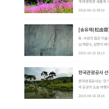
게 파릇파릇 새롭게 
는 ‘브라보 마이 라이
2016-06-15 09:10
세대에겐 삶의 기력을
[송유재(松由齋)
동·서양의 많은 미술
남겨왔다, 삼면이 바다
강 곁에서 살아 온 우리들에게 배는
2015-10-12 16:13
니라 어업을 생계로 
한국관광공사 선
한국관광공사는 '걷기 여행
국 곳곳의 도보 여행지
돼 있다. 쉬운 코스는 경북 청송군의 주왕산 탐방로 주왕 계곡코스(2.2㎞)다. 대전사에서 출
2014-04-16 18:14
발, 자하교를 지나 