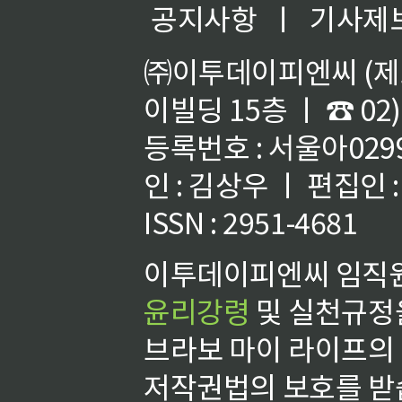
공지사항
ㅣ
기사제
㈜이투데이피엔씨 (제호
이빌딩 15층 ㅣ ☎ 02)
등록번호 : 서울아02992
인 : 김상우 ㅣ 편집인
ISSN : 2951-4681
이투데이피엔씨 임직원
윤리강령
및 실천규정을
브라보 마이 라이프의
저작권법의 보호를 받