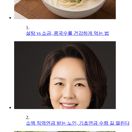
1.
설탕 vs 소금, 콩국수를 건강하게 먹는 법
2.
소액 직역연금 받는 노인, 기초연금 수령 길 열린다