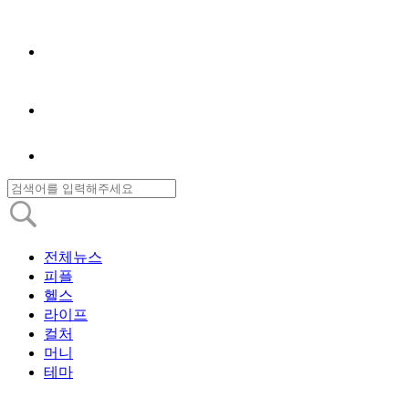
전체뉴스
피플
헬스
라이프
컬처
머니
테마