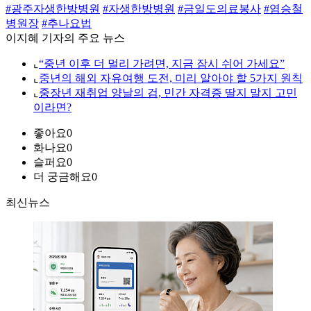
#광주자생한방병원
#자생한방병원
#금일도의료봉사
#염승철
병원장
#추나요법
이지혜 기자의 주요 뉴스
⌞
“중년 이후 더 멀리 가려면, 지금 잠시 쉬어 가세요”
⌞
중년의 해외 자유여행 도전, 미리 알아야 할 5가지 원칙
⌞
중장년 재취업 양날의 검, 민간 자격증 딸지 말지 고민
이라면?
좋아요
0
화나요
0
슬퍼요
0
더 궁금해요
0
최신뉴스