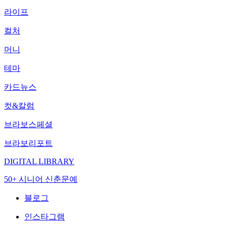
라이프
컬처
머니
테마
카드뉴스
컷&칼럼
브라보스페셜
브라보리포트
DIGITAL LIBRARY
50+ 시니어 신춘문예
블로그
인스타그램