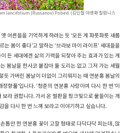
ancifolium (Russanov) Pobed. (김인철 야생화 칼럼니스
 옛 어른들을 기억하게 하려는 듯 ‘모든 게 파릇파릇 새롭
르는 봄이 좋다’고 말하는 ‘브라보 마이 라이프’ 세대들을
나이 든 세대에겐 삶의 기력을 되찾아 주는 효과가 있는 게
는 봄날을 한사코 붙잡아 둘 도리는 없고 그저 가는 세월
그렇듯 가버린 봄날이 더없이 그리워지는 때 연분홍 봄날의
개정향풀’입니다. ‘청춘의 연분홍 사랑이여 다시 한 번’이
 보라 권합니다. 가서 온 벌판을 핑크빛으로 물들이는 개
감을 다시 한 번 느껴 보라고 이야기하고 싶습니다.
손톱만 한 연분홍 꽃이 고깔 형태로 다닥다닥 피는데, 많