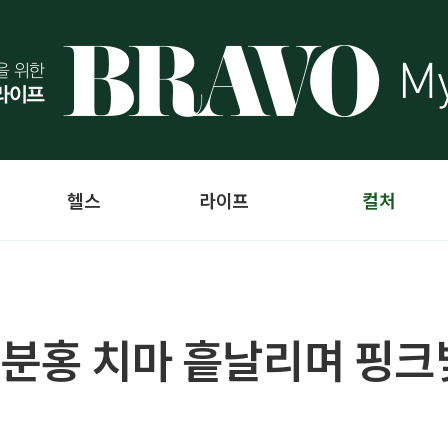
헬스
라이프
컬처
연분홍 치마 흩날리며 핑크