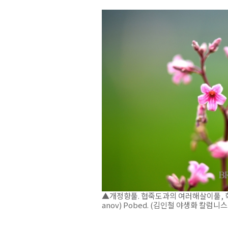
▲개정향풀. 협죽도과의 여러해살이풀, 학명은 T
anov) Pobed. (김인철 야생화 칼럼니스