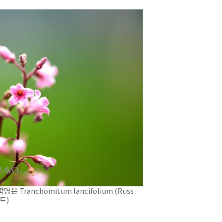
ranchomitum lancifolium (Russ
트)