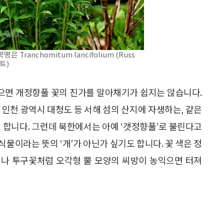
ranchomitum lancifolium (Russ
트)
않으면 개정향풀 꽃의 진가를 알아채기가 쉽지는 않습니다.
와 인천 광역시 대청도 등 서해 섬의 산지에 자생하는, 같은
 합니다. 그런데 북한에서는 아예 ‘갯정향풀’로 불린다고
 식물이라는 뜻의 ‘개’가 아닌가 싶기도 합니다. 꽃 색은 정
이나 투구꽃처럼 오각형 뿔 모양의 씨방이 농익으면 터져