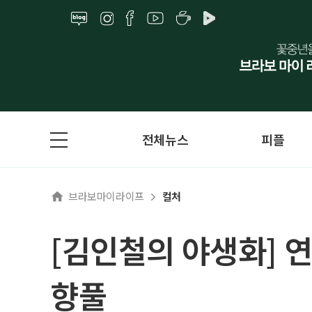
전체뉴스
피플
브라보마이라이프
컬처
[김인철의 야생화] 
향풀