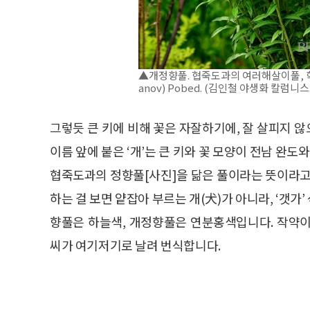
▲개정향풀. 협죽도과의 여러해살이풀, 학명은 T
anov) Pobed. (김인철 야생화 칼럼니스
그렇듯 큰 키에 비해 꽃은 자잘하기에, 잘 살피지 
이름 앞에 붙은 ‘개’는 큰 키와 꽃 모양이 전남 완도
협죽도과의 정향풀[사진]을 닮은 풀이라는 뜻이라고
하는 걸 보면 얕잡아 부르는 개(犬)가 아니라, ‘갯가’
향풀은 하늘색, 개정향풀은 연분홍색입니다. 작약
씨가 여기저기로 날려 번식합니다.