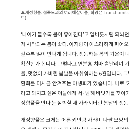
▲개정향풀. 협죽도과의 여러해살이풀, 학명은 Tranchomitum l
트)
‘나이가 들수록 봄이 좋아진다’고 입버릇처럼 되뇌던
게 시작되는 봄이 좋다. 아지랑이 아스라하게 피어오
갈수록 많이 만나게 됩니다. 생동하는 봄의 기운이 
확실한가 봅니다. 그렇다고 연분홍 치마 흩날리며 가
을, 덧없이 가버린 봄날을 아쉬워하는 6월입니다. 
환희를 다시금 안겨주는 야생화가 있습니다. 바로 ‘
라고 외치고 싶은 이들에게 서·남해 바닷가를 찾아가
정향풀을 만나 눈 깜박할 새 사라져버린 봄날의 생동
개정향풀은 크게는 어른 키만큼 자라며 나팔 모양의 