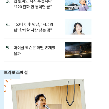
3.
앱 없이도 택시 부릅니다
“120 전화 한 통이면 끝”
4.
“50대 이후 만남, ‘지금의
삶’ 함께할 사람 찾는 것”
5.
마이클 잭슨은 어떤 존재였
을까
브라보 스페셜