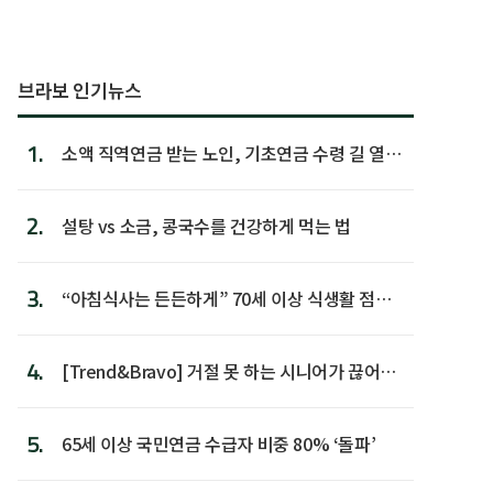
브라보 인기뉴스
1.
소액 직역연금 받는 노인, 기초연금 수령 길 열린
다
2.
설탕 vs 소금, 콩국수를 건강하게 먹는 법
3.
“아침식사는 든든하게” 70세 이상 식생활 점수
가장 높아
4.
[Trend&Bravo] 거절 못 하는 시니어가 끊어야
할 행동 5
5.
65세 이상 국민연금 수급자 비중 80% ‘돌파’