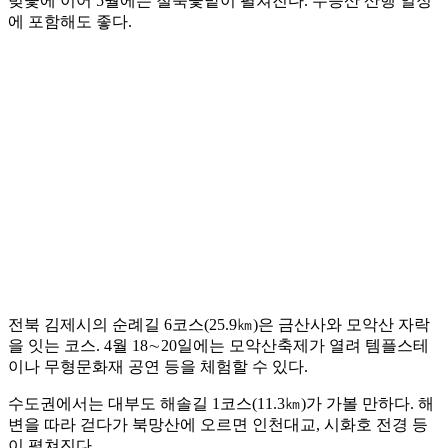
벚꽃에 이어 5월에는 철쭉꽃밭이 펼쳐진다. 무등산 산행 일정
에 포함해도 좋다.
전북 김제시의 순례길 6코스(25.9㎞)은 금산사와 모악산 자락
을 잇는 코스. 4월 18∼20일에는 모악산축제가 열려 템플스테
이나 무형문화재 공연 등을 체험할 수 있다.
수도권에서는 대부도 해솔길 1코스(11.3㎞)가 가볼 만하다. 해
변을 따라 걷다가 북망산에 오르면 인천대교, 시화호 전경 등
이 펼쳐진다.