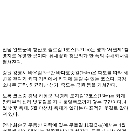
전남 완도군의 청산도 슬로길 1코스(5.71㎞)는 영화 '서편제' 촬
영지로 유명한 곳이다. 유채꽃과 청보리가 한 폭의 수채화처럼
펼쳐진다.
강원 강릉시 바우길 5구간 바다호숫길(16㎞)은 파도를 따라 해
변을 걷다가 커피 거리에서 카페에 들릴 수 있는 코스다. 금강
소나무 군락, 허균허난 생가, 죽도봉 공원 등을 거쳐간다.
보통 코스중 경남 하동군 '박경리 토지길' 2코스(13㎞)는 화개
장터부터 십리 벚꽃길을 지나 불일폭포까지 닿는 구간이다. 4
월 벚꽃 축제, 5월 야생차 축제가 열리는 대표적인 꽃길로 알려
져 있다.
전남 화순군 무등산 자락에 있는 무돌길 11길(3㎞)에서는 4월