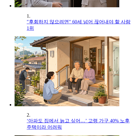
1.
"후회하지 않으려면" 60세 넘어 끊어내야 할 사람
1위
2.
‘아파도 집에서 늙고 싶어…’ 고령 가구 40% 노후
주택이라 어려워