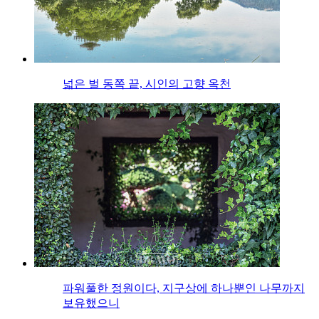
넓은 벌 동쪽 끝, 시인의 고향 옥천
파워풀한 정원이다, 지구상에 하나뿐인 나무까지
보유했으니