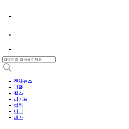
전체뉴스
피플
헬스
라이프
컬처
머니
테마