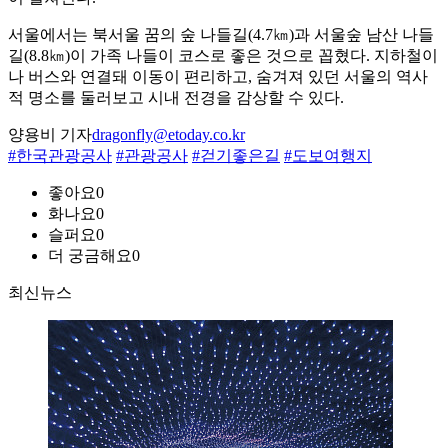
서울에서는 북서울 꿈의 숲 나들길(4.7㎞)과 서울숲 남산 나들
길(8.8㎞)이 가족 나들이 코스로 좋은 것으로 꼽혔다. 지하철이
나 버스와 연결돼 이동이 편리하고, 숨겨져 있던 서울의 역사
적 명소를 둘러보고 시내 전경을 감상할 수 있다.
양용비 기자
dragonfly@etoday.co.kr
#한국관광공사
#관광공사
#걷기좋은길
#도보여행지
좋아요
0
화나요
0
슬퍼요
0
더 궁금해요
0
최신뉴스