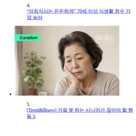
4.
“아침식사는 든든하게” 70세 이상 식생활 점수 가
장 높아
5.
[Trend&Bravo] 거절 못 하는 시니어가 끊어야 할 행
동 5