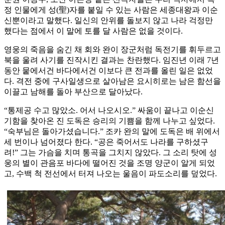
정 인물에게 성(聖)자를 붙일 수 있는 사람은 세종대왕과 이순
신뿐이라고 말했다. 일신의 안위를 돌보지 않고 나라 걱정만
했다는 점에서 이 말에 토를 달 사람은 없을 것이다.
영웅의 죽음을 숨긴 채 회와 완이 장군처럼 독전기를 휘두르고
북을 울려 사기를 진작시킨 결과는 찬란했다. 임진년 이래 7년
동안 뭍에서건 바다에서건 이보다 큰 전과를 올린 일은 없었
다. 격전 중에 구사일생으로 살아남은 요시히로는 남은 함선을
이끌고 남해를 돌아 부산으로 달아났다.
“통제공 수고 많았소. 어서 나오시오.” 싸움이 끝나고 이순신
기함을 찾아온 진 도독은 승리의 기쁨을 함께 나누고 싶었다.
“숙부님은 돌아가셨습니다.” 조카 완의 말에 도독은 배 위에서
세 번이나 넘어졌다 한다. “공은 죽어서도 나라를 구하셨구
려!” 그는 가슴을 치며 통곡을 그치지 않았다. 그 소리 탓에 성
웅의 별이 관음포 바다에 떨어진 것을 조명 양군이 알게 되었
고, 수백 척 전선에서 터져 나오는 울음이 파도소리를 덮었다.