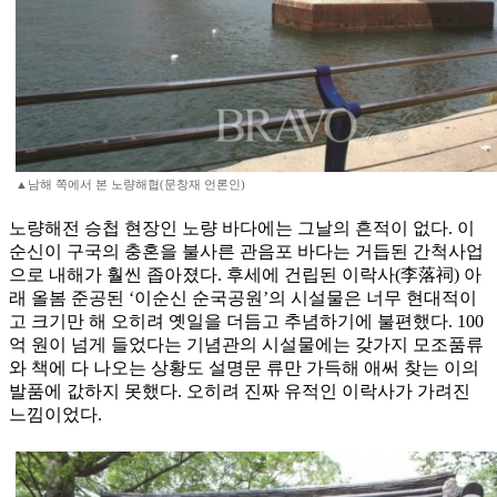
▲남해 쪽에서 본 노량해협(문창재 언론인)
노량해전 승첩 현장인 노량 바다에는 그날의 흔적이 없다. 이
순신이 구국의 충혼을 불사른 관음포 바다는 거듭된 간척사업
으로 내해가 훨씬 좁아졌다. 후세에 건립된 이락사(李落祠) 아
래 올봄 준공된 ‘이순신 순국공원’의 시설물은 너무 현대적이
고 크기만 해 오히려 옛일을 더듬고 추념하기에 불편했다. 100
억 원이 넘게 들었다는 기념관의 시설물에는 갖가지 모조품류
와 책에 다 나오는 상황도 설명문 류만 가득해 애써 찾는 이의
발품에 값하지 못했다. 오히려 진짜 유적인 이락사가 가려진
느낌이었다.