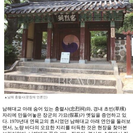
▲남해 충렬사(문창재 언론인)
남해대교 아래 숨어 있는 충렬사(忠烈祠)와, 경내 초빈(草殯)
자리에 만들어놓은 장군의 가묘(假墓)가 옛일을 증언하고 있
다. 1970년대 연육교의 효시였던 남해대교 아래 연안을 둘러보
면서, 노량 바다의 오묘한 지리를 터득한 것은 현장을 찾아본