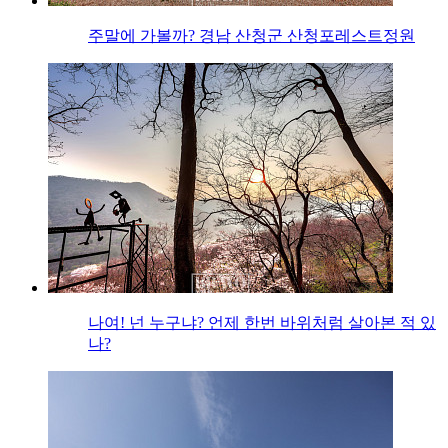
주말에 가볼까? 경남 산청군 산청포레스트정원
나여! 넌 누구냐? 언제 한번 바위처럼 살아본 적 있
나?