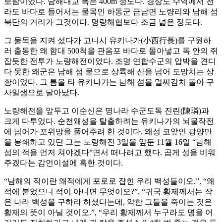
보람이었다. 남해대교 폭은 400m 정도다. 경상도 수역에서 전
라도 바다로 들어서는 물목인 하동군 금남면 노량리와 남해 섬
북단의 거리가 그것이다. 명량해협보다 조금 넓은 정도다.
그 물목을 지켜 섰다가 고니시 유키나가(小西行長)를 구원하
러 출동한 왜 함대 500척을 관음포 바다로 몰아넣고 독 안의 쥐
잡듯한 전투가 노량해전이었다. 조명 연합수군의 압박을 견디
다 못한 왜군은 남해 섬 뭍으로 상륙해 산을 넘어 도망치는 상
황이었다. 그 틈을 타 유키나가는 남해 섬을 멀찌감치 돌아 구
사일생으로 달아났다.
노량해전을 앞두고 이순신은 명나라 수군도독 진린(陳璘)과
크게 다투었다. 순천왜성을 탈출하려는 유키나가의 뇌물작전
에 넘어가 포위망을 풀어주려 한 것이다. 왜성 코앞인 광양만
을 봉쇄하고 있던 그는 노량해전 3일을 앞둔 11월 16일 “남해
섬의 적을 먼저 쳐야겠다”면서 떠나려고 했다. 곱게 성을 비워
주겠다는 감언이설에 혹한 것이다.
“남해의 적이란 왜적에게 포로로 잡힌 우리 백성들이오.”, “왜
적에 붙었으니 적이 아니면 무엇이오?”, “귀국 황제께서는 작
은 나라 백성을 구하라 하셨다는데, 약한 그들을 죽이는 것은
황제의 뜻이 아닐 것이오.”, “우리 황제께서 누구라도 명을 어