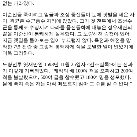
없는 나라였다.
이순신을 죽이려고 임금과 조정 중신들이 눈에 핏발을 세운 사
이, 원균은 수군총수 자리에 앉았다. 그가 첫 전투에서 조선수
군을 통째로 수장시켜 나라를 풍전등화에 내놓은 정유재란의
끝을 이순신이 통쾌하게 설욕했다. 그 노량해전 승첩이 있어
지금 옛일을 돌아보는 일이 부끄럽지 않다. 육전과 해전을 망
라한 7년 전란 중 그렇게 통쾌하게 적을 토멸한 일이 없었기에
더욱 그러하다.
노량전투 엿새만인 1598년 11월 25일자 <선조실록>에는 전과
가 이렇게 기록되었다. “왜적의 배 100여 척을 포획하고 200여
척을 불살랐으며, 500여 급을 참수했고 180여 명을 생포했다.
물에 빠져 죽은 자는 아직 떠오르지 않아 그 수를 알 수 없다.”