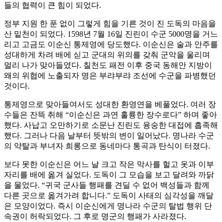
들의 협력이 큰 힘이 되었다.
정부 지원 한 푼 없이 그렇게 힘을 기른 것이 진 도독의 마음을
산 밑천이 되었다. 1598년 7월 16일 진린이 수군 5000명을 거느
리고 고금도 이순신 통제영에 당도했다. 이순신은 술과 안주를
성대하게 차려 배에 싣고 군대의 위의를 갖춰 군악을 울리며
멀리 나가 맞아들였다. 칠천도 패전 이후 중국 동해안 지방이
왜의 위협에 노출되자 명은 부랴부랴 조선에 수군을 파병했던
것이다.
통제영으로 맞아들여서도 성대한 환영연을 베풀었다. 여러 장
수들은 잔뜩 취해 “이순신은 과연 훌륭한 장수로다” 하며 좋아
했다. 사납고 오만하기로 소문난 진린도 융숭한 대접에 흡족해
했다. 그러나 다음 날부터 뜻밖의 변이 일어났다. 명나라 수군
의 약탈과 부녀자 희롱으로 동네마다 통곡과 탄식이 터졌다.
보다 못한 이순신은 어느 날 크고 작은 막사를 헐고 옷과 이부
자리를 배에 옮겨 실었다. 도독이 그 모습을 보고 달려와 까닭
을 물었다. “귀국 군사들 행패를 견딜 수 없어 백성들과 함께
다른 곳으로 옮겨가려 합니다.” 도독이 사태의 심각성을 깨달
은 모양이었다. 즉시 이순신에게 명나라 수군의 탈법 행위 단
속권이 허락되었다. 그 후로 명군의 행패가 사라졌다.