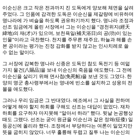
이순신은 크고 작은 전과까지 진 도독에게 양보해 체면을 살려
주었다. 그 인품에 감격한 도독은 이순신을 제갈량에 비유하며
명나라에 가 벼슬을 하도록 권유하기까지 했다. 명나라 조정과
선조 임금에게 올린 서장에서 그는 이순신을 “경천위지(經天
緯地)의 재(才)가 있으며, 보천욕일(補天浴日)의 공(功)이 있는
인물”이라고 극찬했다. 천지를 주무른 재주요, 하늘과 해를 손
본 공이라는 평가는 진정 감화를 받지 않고는 인사치레로 쓸
수 없는 말이다.
그 서장에 감복한 명나라 신종은 도독인 참도 독전기 등 여덟
가지 물건[八賜品]을 보내 이순신의 죽음을 애도했다. 그 전에
이순신을 살리기 위해 면사첩(免死帖)을 보낸 것도 그였다. 한
양의 명군 총사령부에서는 영내에 빈소를 설치하고 성웅의 전
몰을 애도했다.
그러나 우리 임금은 그 반대였다. 예조에서 그 사실을 전하며
어떻게 해야 할지 하회를 구해도 선조는 대답이 없었다. 재차
하회를 요구하자 마지못해 “알아서 하라” 했다. 뒷날 논공행상
때도 그랬다. 선조는 굳이 원균을 이순신과 같은 정왜(征倭) 일
등공신에 올리라 했다. 조정에서 부당하다는 여론이 일었지만
뜻을 굽히지 않았다. 너무 훌륭해 두렵고 질투 나는 이순신의