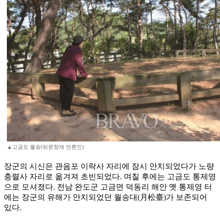
▲고금도 월송대(문창재 언론인)
장군의 시신은 관음포 이락사 자리에 잠시 안치되었다가 노량
충렬사 자리로 옮겨져 초빈되었다. 며칠 후에는 고금도 통제영
으로 모셔졌다. 전남 완도군 고금면 덕동리 해안 옛 통제영 터
에는 장군의 유해가 안치되었던 월송대(月松臺)가 보존되어
있다.