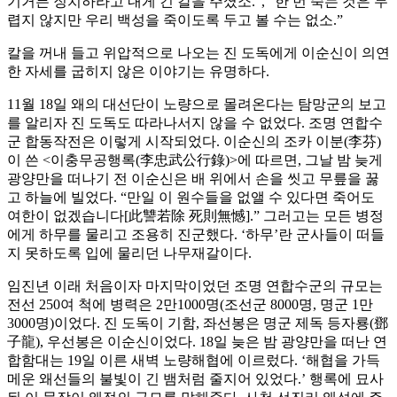
기거든 징치하라고 내게 긴 칼을 주셨소.”, “한 번 죽는 것은 두
렵지 않지만 우리 백성을 죽이도록 두고 볼 수는 없소.”
칼을 꺼내 들고 위압적으로 나오는 진 도독에게 이순신이 의연
한 자세를 굽히지 않은 이야기는 유명하다.
11월 18일 왜의 대선단이 노량으로 몰려온다는 탐망군의 보고
를 알리자 진 도독도 따라나서지 않을 수 없었다. 조명 연합수
군 합동작전은 이렇게 시작되었다. 이순신의 조카 이분(李芬)
이 쓴 <이충무공행록(李忠武公行錄)>에 따르면, 그날 밤 늦게
광양만을 떠나기 전 이순신은 배 위에서 손을 씻고 무릎을 꿇
고 하늘에 빌었다. “만일 이 원수들을 없앨 수 있다면 죽어도
여한이 없겠습니다[此讐若除 死則無憾].” 그러고는 모든 병정
에게 하무를 물리고 조용히 진군했다. ‘하무’란 군사들이 떠들
지 못하도록 입에 물리던 나무재갈이다.
임진년 이래 처음이자 마지막이었던 조명 연합수군의 규모는
전선 250여 척에 병력은 2만1000명(조선군 8000명, 명군 1만
3000명)이었다. 진 도독이 기함, 좌선봉은 명군 제독 등자룡(鄧
子龍), 우선봉은 이순신이었다. 18일 늦은 밤 광양만을 떠난 연
합함대는 19일 이른 새벽 노량해협에 이르렀다. ‘해협을 가득
메운 왜선들의 불빛이 긴 뱀처럼 줄지어 있었다.’ 행록에 묘사