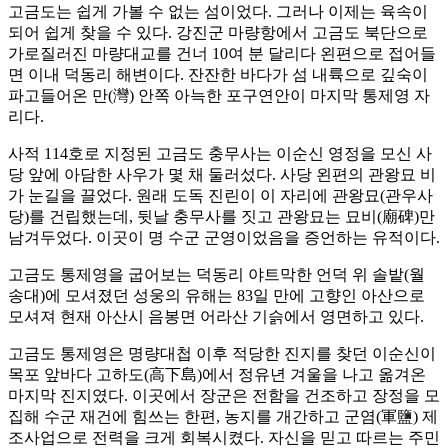
고금도는 쉽게 가볼 수 없는 섬이었다. 그러나 이제는 육속이
되어 쉽게 찾을 수 있다. 강진군 마량항에서 고금도 북단으로
가로질러진 마량대교를 건너 10여 분 달리다 왼편으로 접어들
면 이내 덕동리 해변이다. 잔잔한 바다가 섬 내륙으로 깊숙이
파고들어온 만(灣) 안쪽 아늑한 포구연안이 마지막 통제영 자
리다.
사적 114호로 지정된 고금도 충무사는 이순신 영정을 모신 사
당 앞에 아담한 사우가 몇 채 둘러섰다. 사당 왼편의 관왕묘 비
가 눈길을 끌었다. 원래 도독 진린이 이 자리에 관왕묘(관우사
당)를 건립했는데, 뒷날 충무사를 짓고 관왕묘는 묘비(廟碑)만
남겨두었다. 이곳이 명 수군 군영이었음을 증언하는 유적이다.
고금도 통제영을 굽어보는 덕동리 야트막한 언덕 위 솔밭(월
송대)에 모셔졌던 성웅의 유해는 83일 만에 고향인 아산으로
모셔져 현재 아산시 음봉면 어라산 기슭에서 영면하고 있다.
고금도 통제영은 명량대첩 이후 적당한 진지를 찾던 이순신이
목포 앞바다 고하도(高下島)에서 정유년 겨울을 나고 옮겨온
마지막 진지였다. 이곳에서 장군은 전함을 건조하고 장정을 모
집해 수군 재건에 힘쓰는 한편, 농지를 개간하고 군염(軍鹽) 제
조사업으로 전력을 크게 회복시켰다. 자신을 믿고 따르는 주민