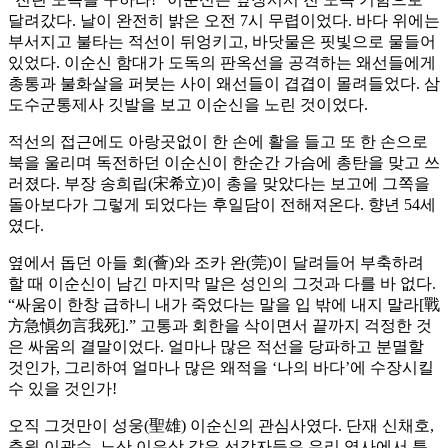
달려갔다. 날이 완전히 밝은 오전 7시 무렵이었다. 바다 위에는
부서지고 불타는 적선이 뒤엉키고, 바닷물은 핏빛으로 물들어
있었다. 이순신 함대가 도독의 판옥선을 공격하는 왜선들에게
총통과 불화살을 퍼붓는 사이 왜선들이 겹겹이 몰려들었다. 삼
도수군통제사 깃발을 보고 이순신을 노린 것이었다.
적선의 접근에도 아랑곳없이 한 손에 활을 들고 또 한 손으로
북을 울리며 독전하던 이순신이 한순간 가슴에 총탄을 맞고 쓰
러졌다. 부장 송희립(宋希立)이 총을 맞았다는 보고에 그쪽을
돌아보다가 그렇게 되었다는 후일담이 전해져온다. 향년 54세
였다.
옆에서 돕던 아들 회(薈)와 조카 완(莞)이 달려들어 부축하려
할 때 이순신이 남긴 마지막 말은 성인의 그것과 다를 바 없다.
“싸움이 한창 급하니 내가 죽었다는 말을 입 밖에 내지 말라[戰
方急愼勿言我死].” 고통과 회한을 삭이면서 끝까지 걱정한 것
은 싸움의 결말이었다. 얼마나 많은 적선을 당파하고 분멸할
것인가, 그리하여 얼마나 많은 왜적을 ‘나의 바다’에 수장시킬
수 있을 것인가!
오직 그것만이 성웅(聖雄) 이순신의 관심사였다. 단재 신채호,
춘원 이광수, 노산 이은상 같은 선각자들은 우리 역사에서 특