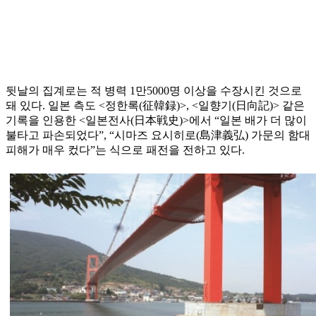
뒷날의 집계로는 적 병력 1만5000명 이상을 수장시킨 것으로
돼 있다. 일본 측도 <정한록(征韓録)>, <일향기(日向記)> 같은
기록을 인용한 <일본전사(日本戦史)>에서 “일본 배가 더 많이
불타고 파손되었다”, “시마즈 요시히로(島津義弘) 가문의 함대
피해가 매우 컸다”는 식으로 패전을 전하고 있다.