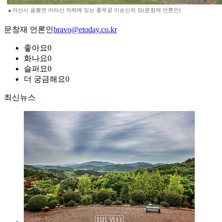
▲아산시 음봉면 어라산 자락에 있는 충무공 이순신의 묘(문창재 언론인)
문창재 언론인
bravo@etoday.co.kr
좋아요
0
화나요
0
슬퍼요
0
더 궁금해요
0
최신뉴스