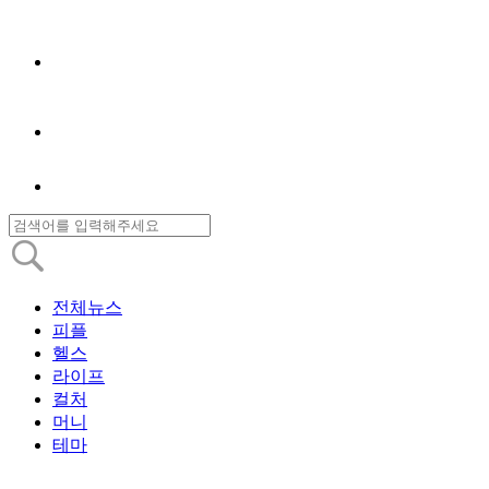
전체뉴스
피플
헬스
라이프
컬처
머니
테마