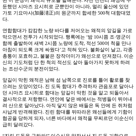
된 이 문장이 왜적의 규모를 말해준다. 사천 선진리 왜성에 주
둔했던 시마즈 요시히로 군뿐만이 아니라, 멀리 울산에 있던
가토 기요마사(加藤淸正)의 원군까지 합세한 500척 대함대였
다.
연합함대가 캄캄한 노량 바다를 저어오는 왜적의 앞길을 가로
막으면서 전투가 시작되었다. 행록에는 ‘밤 10시쯤 조·명군이
함께 출발하여 새벽 2시쯤 노량에 도착, 적선 500여 척을 만나
아침이 되도록 크게 싸웠다’고 적혀 있다. 불화살이 날고, 각종
총통이 포효하고, 불붙은 장작더미가 왜선으로 던져졌다. 이순
신의 기도처럼 단 한 척의 적선도 살아 돌아가지 못하게 하려
는 조선수군의 분전이었다.
앞길이 막힌 왜적은 남해 섬 남쪽으로 진로를 틀어 활로를 찾
으려는 모양이었다. 진 도독 함대가 추격하자 관음포로 달아나
던 시마즈 요시히로 함대는 앞길이 막힌 것을 알고 되돌아서
결사적으로 저항했다. 연안에 닿은 배에서는 적병들이 뛰어내
려 산으로 달아났다. 아직 닿지 않은 배들은 독 안에 든 쥐처럼
사납게 반격해왔다. 진린 함대를 뒤따라온 왜선들에게 기함이
협공을 당하게 되자, 너른 바다에서 왜적을 무찌르던 이순신이
급히 달려갔다.
“진린 도독을 구하라!” 이순신은 앞장서서 진 도독 기함으로