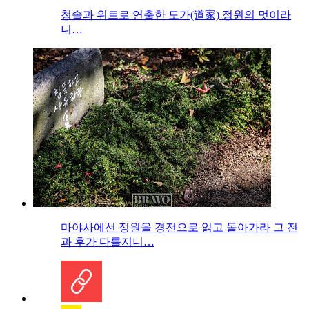
청솔과 위트로 연출한 도가(道家) 정원의 멋이라
니…
마야사에선 정원을 경전으로 읽고 돌아가라 그 전
과 후가 다를지니…