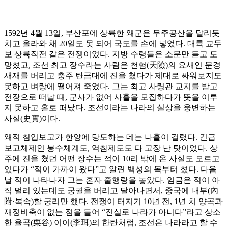
1592년 4월 13일, 부산포에 상륙한 왜군은 무주공산을 달리듯
치고 올라와 채 20일도 못 되어 국도를 손에 넣었다. 대륙 교두
보 상륙작전 같은 전쟁이었다. 지방 수령들은 소문만 듣고 도
망쳤고, 조선 최고 장수라는 사람은 천험(天險)의 요새인 문경
새재를 버리고 충주 탄금대에 진을 쳤다가 제대로 싸워보지도
못하고 벼랑에 떨어져 죽었다. 그는 최고 사령관 교지를 받고
전장으로 떠날 때, 군사가 없어 사흘을 모집하다가 뜻을 이루
지 못하고 홀로 떠났다. 조선이라는 나라의 실상을 웅변하는
사실(史實)이다.
왜적 침입보고가 한양에 당도하는 데는 나흘이 걸렸다. 긴급
보고체제인 봉수체계도, 역참제도도 다 고장 난 탓이었다. 상
주에 진을 쳤던 어떤 장수는 적이 10리 밖에 온 사실도 모르고
있다가 “적이 가까이 왔다”고 알린 백성의 목부터 쳤다. 다음
날 적이 나타나자 그는 혼자 줄행랑을 놓았다. 임금은 적이 아
직 멀리 있는데도 궁궐을 버리고 달아나면서, 중국에 내부(內
附·복속)할 궁리만 했다. 전쟁이 터지기 10년 전, 1년 치 양곡과
재정비축이 없는 점을 들어 “진실로 나라가 아니다”라고 상소
한 율곡(栗谷) 이이(李珥)의 한탄처럼, 조선은 나라라고 할 수