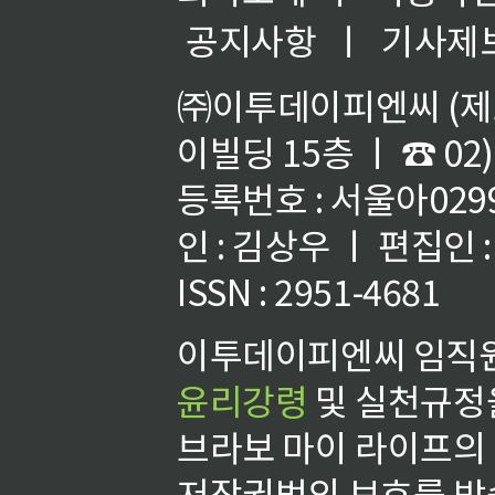
공지사항
ㅣ
기사제
㈜이투데이피엔씨 (제호
이빌딩 15층 ㅣ ☎ 02)
등록번호 : 서울아02992
인 : 김상우 ㅣ 편집인
ISSN : 2951-4681
이투데이피엔씨 임직원
윤리강령
및 실천규정을
브라보 마이 라이프의
저작권법의 보호를 받