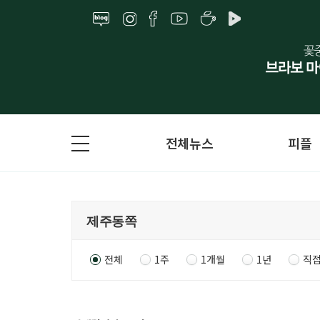
전체뉴스
피플
전체
1주
1개월
1년
직