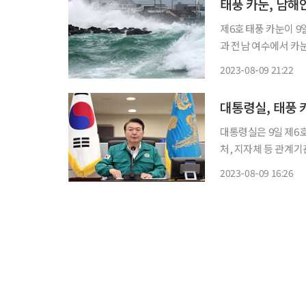
태풍 카눈, 남해
제6호 태풍 카눈이 9일 
과 전남 여수에서 카눈
300㎞ 안쪽으로 카눈이 들어온 것이다. 현재 카눈 
2023-08-09 21:22
속은 37㎧(시속 133
대통령실, 태풍 
대통령실은 9일 제6호
처, 지자체 등 관계
다. 대통령실 이도운 대변인은 이날 오후 청사에서 브리핑을 갖고 "대통령실은 국정상황실을
2023-08-09 16:26
중심으로 중대본과 상