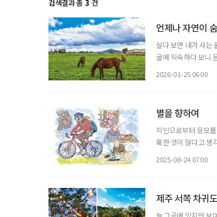
검색결과 총
3
건
언제나 자연이 숨
살다 보면 내가 사는 
굴에 익숙하다 보니 
그리움을 늘어놓으며 나도 모르는 
2026-01-25 06:00
로운 한 해의 시작이다
별을 향하여
지인으로부터 응모를 
룩한 것이 많다고 생각
Aspera Ad Ast
2025-08-24 07:00
지금의 시간에 이르렀
제주 서쪽 차귀도의
늘 그곳에 있지만 보