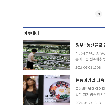
이투데이
정부 “농산물값
시금치 전년比 37.9
충이 다음 변수배추 등 아직 안
게 싸진 시금치가 최근
2026-07-21 16:08
했지만 지난달과 비교
봄동비빔밥 다음은
봄동비빔밥에 이어 
있다. 과거 방송 장면
늘종을 활용한 짧은 
2026-05-27 16:13