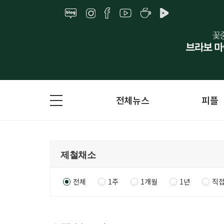
전체뉴스
피플
전체
1주
1개월
1년
직