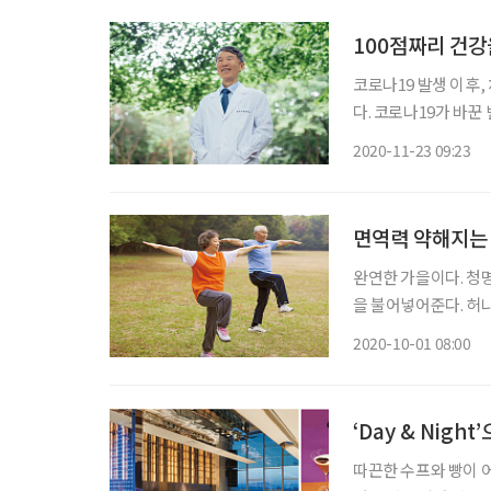
100점짜리 건강
코로나19 발생 이후,
다. 코로나19가 바꾼
까? 30여 년간 식물
2020-11-23 09:23
박사를 만나 포스트 
면역력 약해지는 
완연한 가을이다. 청
을 불어넣어준다. 허
이해야 하는 상황에 놓
2020-10-01 08:00
기를 소모한다. 이러
‘Day & Nig
따끈한 수프와 빵이 