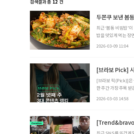
검색결과 총
12
건
두쫀쿠 보낸 봄동
최근 ‘봄동 비빔밥’이
밥을 맛있게 먹는 장
텐츠 조회수는 500만
2026-03-09 11:04
[브라보 Pick]
[브라보 픽(Pick)
한 주간 가장 주목 
라이프는 시시각각 변
2026-03-03 14:58
니다. 2월 넷째 
[Trend&bra
최근 SNS를 뜨겁게 