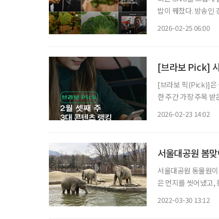
밥이 꿰찼다. 방송인
디저트보다 제철 채소
2026-02-25 06:00
가가 이어지면서 100
[브라보 Pick]
[브라보 픽(Pick)
한 주간 가장 주목 
라이프는 시시각각 변
2026-02-23 14:02
니다. 2월 셋째 
서울대공원 봄맞이
서울대공원 동물원이 
은 먼지를 씻어냈고, 동물들
르면 코끼리전담반에서
2022-03-30 13:12
마리가 겨우내 지낸 