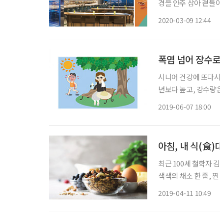
경을 안주 삼아 곁들
않고 이어진다. ◇ 워커힐 프리미엄 소셜 라운지 ‘리바’ 비스타 워커힐 서울의 라운지 ‘리
2020-03-09 12:44
바’(Re:BAR)에서
폭염 넘어 장수로
시니어 건강에 또다시
년보다 높고, 강수량은
온은 39.6℃로 19
2019-06-07 18:00
는 것이 아니라 우리
아침, 내 식(食)
최근 100세 철학자 
색색의 채소 한 줌, 
프로그램과 SNS 등
2019-04-11 10:49
더욱 특별하게 비쳤다