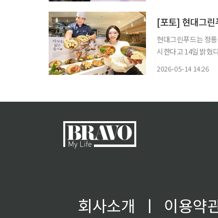
이다. 27일 S
[포토] 현대그린
현대그린푸드는 정통 
시한다고 14일 밝혔다. '자연을
김에 비지크림 치즈 
2026-05-14 14:26
를 더한 '구운가지&갈
회사소개
ㅣ
이용약