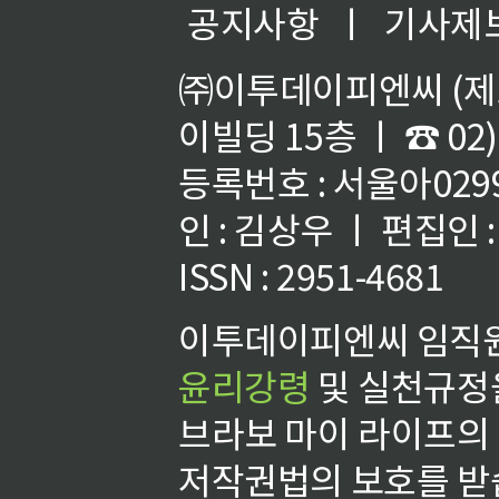
공지사항
ㅣ
기사제
㈜이투데이피엔씨 (제호
이빌딩 15층 ㅣ ☎ 02)
등록번호 : 서울아02992
인 : 김상우 ㅣ 편집인
ISSN : 2951-4681
이투데이피엔씨 임직원
윤리강령
및 실천규정을
브라보 마이 라이프의
저작권법의 보호를 받