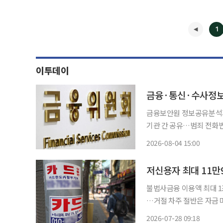
1
이투데이
금융보안원 정보공유분석기
기관 간 공유…범죄 전화번호 차단·계좌 
유한 보이스피싱 의심정보를
2026-08-04 15:00
계좌와 전화번호, 악성 애
◀
지 등 피해
저신용자 최대 11만
불법사금융 이용액 최대 1조
…거절 차주 절반은 자금 마련 실패 대출 규제 강화와 경기 침체로 
지면서 저신용자 최대 11
2026-07-28 09:18