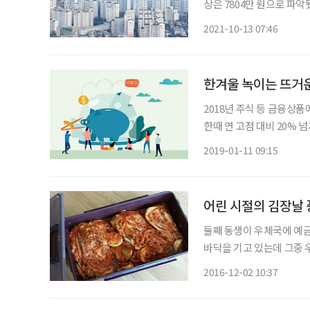
상은 7804만 원으로 파악됐
계대출을 보유한 5명 중 
2021-10-13 07:46
60대가 225조 5000억 원,
한겨울 녹이는 뜨거운
2018년 주식 등 금융상품
한때 연 고점 대비 20%
자자들의 손실이 크게 늘었
2019-01-11 09:15
문가들은 2019년 금융시
어린 시절의 김장날 
둘째 동생이 우체국에 예금
바닥을 기고 있는데 그중 
냐고 했더니 나라에서 하는
2016-12-02 10:37
다. 조금이라도 높은 이자