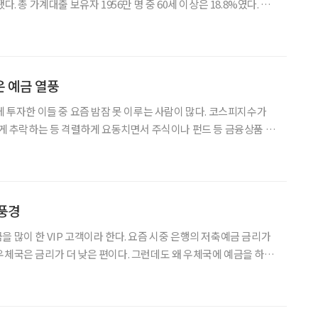
다. 총 가계대출 보유자 1956만 명 중 60세 이상은 18.8%였다. 가
1명이 60세 이상 고령층인 셈이다. 이들이 보유한 가계대출 금액은
 70대가 80조 8000억
 예금 열풍
에 투자한 이들 중 요즘 밤잠 못 이루는 사람이 많다. 코스피지수가
 넘게 추락하는 등 격렬하게 요동치면서 주식이나 펀드 등 금융상품 투
다. 미국이나 중국 등 글로벌 시장도 피난처가 되지 못했다. 금융 전
장도 변동성이 클 것으로 내다본다.
풍경
을 많이 한 VIP 고객이라 한다. 요즘 시중 은행의 저축예금 금리가
우체국은 금리가 더 낮은 편이다. 그런데도 왜 우체국에 예금을 하느
 금융기관이라 금리는 낮지만 믿을 수 있어 그냥 맡기고 있다고 했
를 주는 제2금융권까지 찾는 필자와는 다르게 느긋하다.