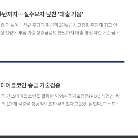
금액은 최대 1조5500억원에 달했다. 28일 서민금융연구원이 발간한 ‘저신용
 폭탄까지…실수요자 덮친 '대출 가뭄'
0억원 더 늘어…신규 주담대 취급액 25% 급감고정형 주담대 최고 연
상 전망에 부담 가중상호금융도 연말까지 대출 영업 제한 기준금리
이 추가 인상 가능성까지 열어두면서 시중은행의 대출금리가 가파르
주요 시중은행들이 올해 가계대출 연간 관리 목표치를 조기에 초
스테이블코인 송금 기술검증
국 간 스테이블코인을 활용한 해외송금 기술검증(PoC) 사업인 ‘팍
ax)’의 1단계 검증을 성공적으로 마무리했다고 16일 밝혔다. 팍스프로
이뱅크와 신한은행, NH농협은행, 페어스퀘어랩, 한국디지털자산
측에서 일본상공조합중앙금고와 핀테크 업체인 프로그맷, 데이