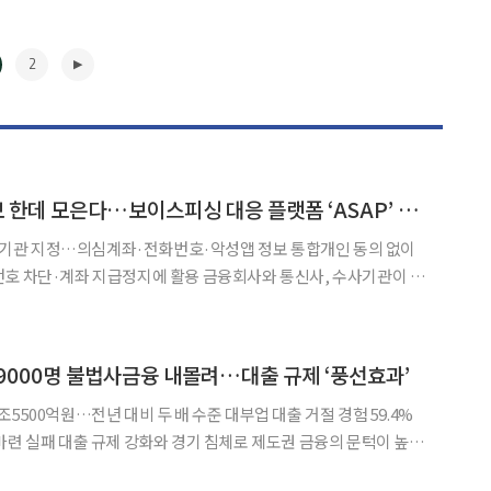
2
금융·통신·수사정보 한데 모은다…보이스피싱 대응 플랫폼 ‘ASAP’ 본격 가동
관 지정…의심계좌·전화번호·악성앱 정보 통합개인 동의 없이
지급정지에 활용 금융회사와 통신사, 수사기관이 보
 한곳에 모아 공동 활용하는 체계가 본격 가동된다. 당국은 의심
플리케이션(앱) 정보를 결합해 범죄 전화번호 차단과 계좌 지급정
▶
9000명 불법사금융 내몰려…대출 규제 ‘풍선효과’
5500억원…전년 대비 두 배 수준 대부업 대출 거절 경험 59.4%
제도권 금융의 문턱이 높아
만9000명이 불법사금융으로 내몰린 것으로 추정됐다. 이들이 빌린