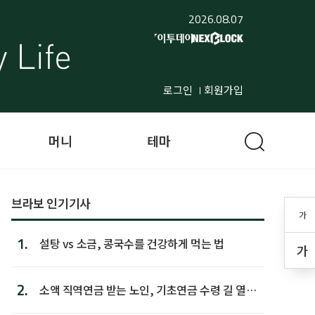
2026.08.07
로그인
회원가입
머니
테마
브라보 인기기사
가
1.
설탕 vs 소금, 콩국수를 건강하게 먹는 법
가
2.
소액 직역연금 받는 노인, 기초연금 수령 길 열린
다