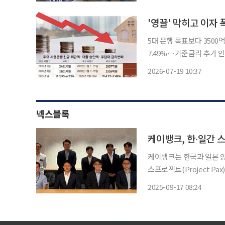
'영끌' 막히고 이자
5대 은행 목표보다 350
7.49%…기준금리 추가 인
를 전격 인상한 한국은행
2026-07-19 10:37
게 치솟고 있다. 여기에 
넥스블록
케이뱅크, 한∙일간 
케이뱅크는 한국과 일본 양
스프로젝트(Project P
젝트에는 한국 측에서 케
2025-09-17 08:24
수탁(KDAC)이, 일본 