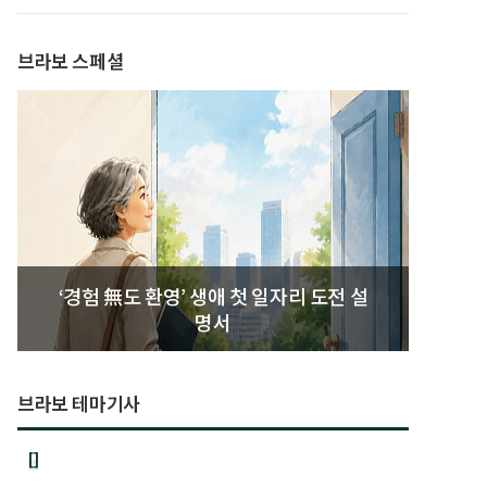
발간
브라보 스페셜
‘경험 無도 환영’ 생애 첫 일자리 도전 설
명서
브라보 테마기사
[]