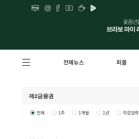
전체뉴스
피플
전체
1주
1개월
1년
직접입력