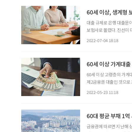
60세 이상, 생계형 
대출 규제로 은행 대출문이
보험사로 몰렸다. 진선미 더불어민주당 국회의원이 금융감독원으로부터 제출받은 ‘업권별
대출액 현황’에 따르면, 올
2022-07-04 18:18
억 원을 기록했다. 이중 주
60세 이상 가계대출 
60세 이상 고령층의 가계대
제2금융권 대출인 것으로 조사됐다. 진선미 의원실(더불어민주당)
출받은 ‘업권별 대출액 현황
2022-05-23 11:18
60대 평균 부채 1
금융권에 따르면 지난해 상반