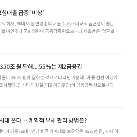
보험대출 급증 '비상'
 막히자, 60대 이상 연령층의 대출 수요가 비교적 접근성이 좋은
해 3월 말 60세 이상 연령층의 보험사 가계대출 총액은 11조 4899
택담보대출은 8조 9786억 원, 신용대출은 1조
350조 원 달해... 55%는 제2금융권
출이 350조 원에 달하는 것으로 나타난 가운데, 이 중 절반 이상이
이 금융감독원으로부터 제
’ 자료에 따르면 3월 말 현재 60세 이상 고령자의 가계대출은 전체
가계대출의 18.7%인 349조 8000억 원을 차지했다. 이 중
억 시대 온다… 계획적 부채 관리 방법은?
기 기준 60대 1인당 평균 가계대출 보유액은 8673만 원, 70세 이