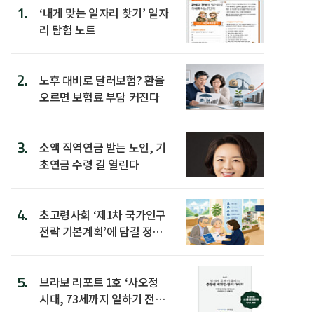
1.
‘내게 맞는 일자리 찾기’ 일자
리 탐험 노트
2.
노후 대비로 달러보험? 환율
오르면 보험료 부담 커진다
3.
소액 직역연금 받는 노인, 기
초연금 수령 길 열린다
4.
초고령사회 ‘제1차 국가인구
전략 기본계획’에 담길 정책
은
5.
브라보 리포트 1호 ‘사오정
시대, 73세까지 일하기 전략’