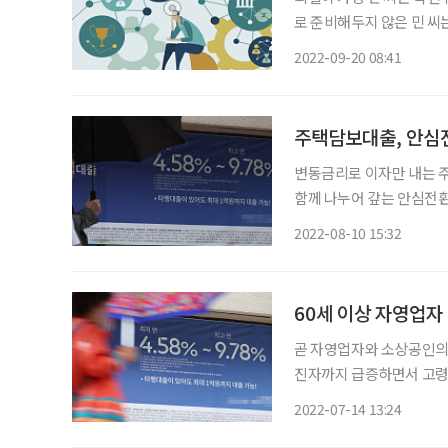
로 준비해두지 않은 민 씨
용했다. 신용대출 만기 시
2022-09-20 08:41
를 받은 민 씨는 개인신용
주택담보대출, 안심
변동금리로 이자만 내는 
함께 나누어 갚는 안심전환
제도 지원 대상이 되는지 확인해보자. 안심전환대출은 주택담보
2022-08-10 15:32
로 장기·고정금리·분할상환
60세 이상 자영업자 
곧 자영업자와 소상공인의 
진자까지 급증하면서 고령층 가
만기 연장이 종료되는 올해
2022-07-14 13:24