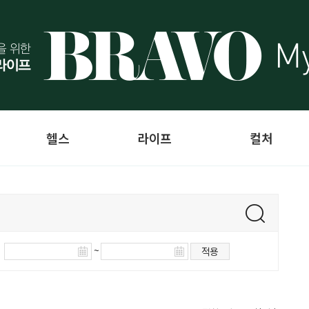
헬스
라이프
컬처
~
적용