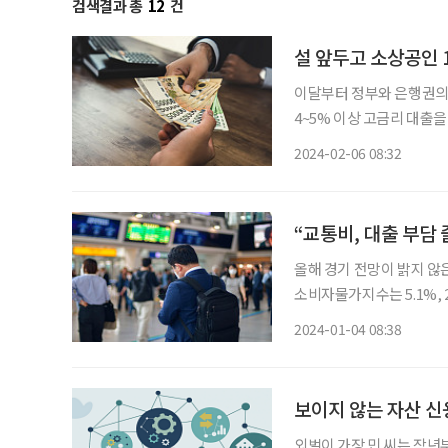
검색결과 총
12
건
설 앞두고 소상공인 1
이달부터 정부와 은행권의 
4~5% 이상 고금리 대출을
한 저금리 대환 프로그램이 확대된다. 금융위원회(이하 금융위)는
2024-02-06 08:32
“교통비, 대출 부담
올해 경기 전망이 밝지 않
소비자물가지수는 5.1%,
(KDI)은 올해 경제전망
2024-01-04 08:38
1.9%와 유사한 1.8%에
보이지 않는 자산 신
외벌이 가장 민 씨는 작년