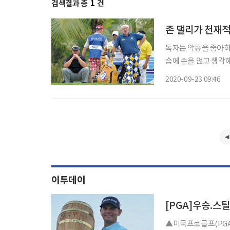
검색결과 총
1
건
존 댈리가 천재적
독자는 악동을 좋아하
슴에 손을 얹고 생각
있다. 좋아하는 것을 
2020-09-23 09:46
격’을 높게 치는 것
이투데이
▲미국프로골프(PGA