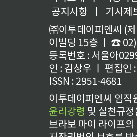
공지사항
ㅣ
기사제
㈜이투데이피엔씨 (제호
이빌딩 15층 ㅣ ☎ 02)
등록번호 : 서울아02992
인 : 김상우 ㅣ 편집인
ISSN : 2951-4681
이투데이피엔씨 임직원
윤리강령
및 실천규정을
브라보 마이 라이프의
저작권법의 보호를 받