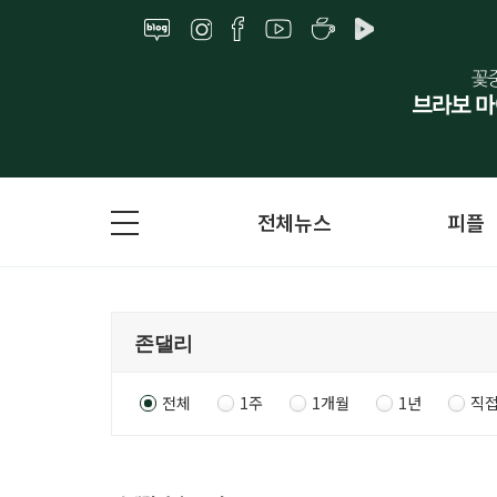
전체뉴스
피플
전체
1주
1개월
1년
직