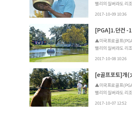
밸리의 실버라도 리조트
더파 61타 코스레코드
2017-10-09 10:36
던 스틸(미국) -15 273
▲미국프로골프(PGA
밸리의 실버라도 리조트
터 생중계 ▲사진=PG
2017-10-08 10:26
주요선수 성적 및 기록비
[e골프포토]개(
▲미국프로골프(PGA
밸리의 실버라도 리조트
터 생중계 ▲사진=PGA
2017-10-07 12:52