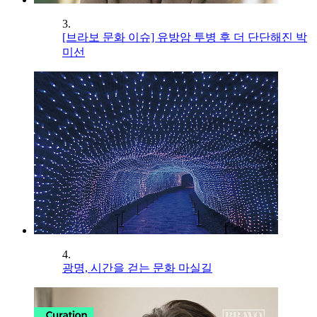
3.
[브라보 문화 이슈] 유방암 투병 후 더 단단해진 박
미선
4.
광명, 시간을 걷는 문화 마실길