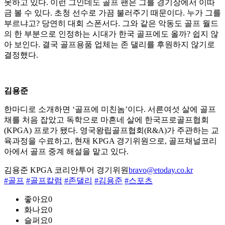
못하고 있다. 이런 그인데도 골프 팬은 그를 경기장에서 이따
금 볼 수 있다. 초청 선수로 가끔 불러주기 때문이다. 누가 그를
부르냐고? 당연히 대회 스폰서다. 그와 같은 악동도 골프 월드
의 한 부분으로 인정하는 시대가 한국 골프에도 올까? 쉽지 않
아 보인다. 결국 골프용품 업체는 존 댈리를 후원하지 않기로
결정했다.
김용준
한마디로 소개하면 ‘골프에 미친놈’이다. 서른여섯 살에 골프
채를 처음 잡았고 독학으로 마흔네 살에 한국프로골프협회
(KPGA) 프로가 됐다. 영국왕립골프협회(R&A)가 주관하는 교
육과정을 수료하고, 현재 KPGA 경기위원으로, 골프채널코리
아에서 골프 중계 해설을 맡고 있다.
김용준 KPGA 코리안투어 경기위원
bravo@etoday.co.kr
#골프
#골프칼럼
#존댈리
#김용준
#스포츠
좋아요
0
화나요
0
슬퍼요
0