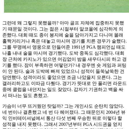
그런데 왜 그렇지 못했을까? 아마 골프 자체에 집중하지 못했
기 때문일 것이다. 그는 젊은 시절부터 알코올에 심각하게 의
존했다. 대회 때도 종이 봉지에 술을 담아가지고 다니며 몰래
홀짝거리거나 혹은 대놓고 마시며 경기를 치른 경우가 숱했다.
그를 무명에서 영웅으로 만들어준 1991년 PGA 챔피언십 때도
나흘 내내 술을 마시며 경기했다. 도박 중독도 심각했다. 대회
장 근처에 카지노가 있으면 어김없이 밤을 새우다시피 하고 경
기를 했다. 잠이 부족하면 어떻던가? 내 경우엔 숏 게임과 퍼팅
이 안 된다. 술과 도박에 빠져 있었으니 성적이 들쑥날쑥한 건
당연했다. 성격이라도 좋았으면 조금 나았을지 모른다. 그는
갤러리하고도 이따금 다퉜다. 경기가 뜻대로 안 풀리면 라운드
중에 클럽을 내던지는 일도 잦았다. 갑자기 기권하고 백을 싸
서 떠나는 일도 흔했고.
가슴이 너무 뜨거웠던 탓일까? 그는 개인사도 순탄치 않았다.
네 번이나 결혼했고 네 번 다 헤어졌다. 그 때문인지 2004년 뷰
익 인비테이셔널에서 통산 다섯 번째 우승한 뒤로 이렇다 할
성적을 내지 못했다. 그래서 2007년부터 PGA 시드권을 얻지