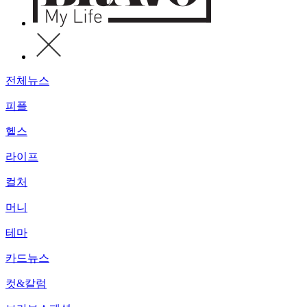
전체뉴스
피플
헬스
라이프
컬처
머니
테마
카드뉴스
컷&칼럼