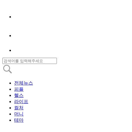
전체뉴스
피플
헬스
라이프
컬처
머니
테마