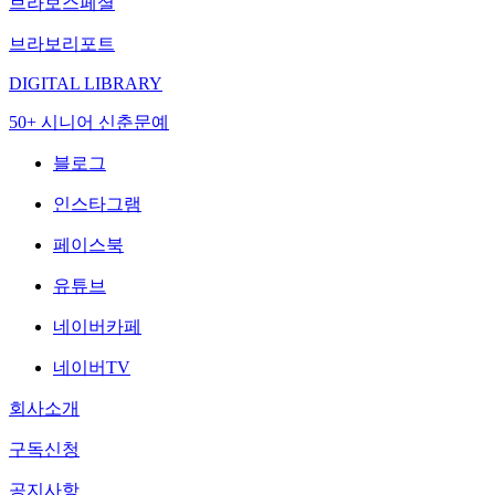
브라보스페셜
브라보리포트
DIGITAL LIBRARY
50+ 시니어 신춘문예
블로그
인스타그램
페이스북
유튜브
네이버카페
네이버TV
회사소개
구독신청
공지사항