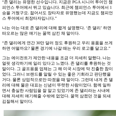
“존 댈리는 유명한 선수입니다. 지금은 PGA 시니어 투어인 챔
피언스 투어에서 뛰고 있습니다. 최근에 챔피언스 투어에서 1
승을 거뒀구요. 젊어서도 장타자로 유명했는데 지금도 챔피언
스 투어에서 최장타자입니다.”
나는 아는 대로 존 댈리에 대해 짧게 설명했다. ‘존 댈리’ 하면
떠오르는 많은 얘기는 꿀꺽 삼킨 채 말이다.
“존 댈리에게 연간 30만 달러 정도 후원하고 우리 용품을 쓰게
하면 어떨까요? 물론 경기에 나갈 때는 우리 로고를 달고요.”
그는 에이전트가 제안한 내용을 조금 더 자세히 말했다. 나는
얼핏 생각하기에 일리 있다고 느꼈다. 존 댈리를 후원하는 것
말이다. 그 골프용품 업체는 그 해 미국 시장에 막 진출한 참이
었다. 그러니 브랜드를 알릴 수 있는 좋은 기회라고 판단했을
거다. 물론 상업적으로만 따졌을 때 말이다. 그런데 내게 존 댈
리에 대해 물은 대표는 신념이 뚜렷한 사람이었다. 함께 일하
면서 충실한 사람임을 잘 알고 있었기에 존 댈리라는 사내에
대해 자세히 얘기해줄 수밖에 없었다. 꿀꺽 삼켰던 것을 되새
김질해서 말이다.