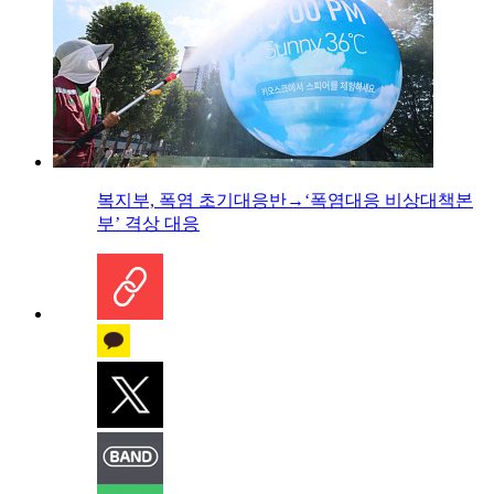
복지부, 폭염 초기대응반→‘폭염대응 비상대책본
부’ 격상 대응