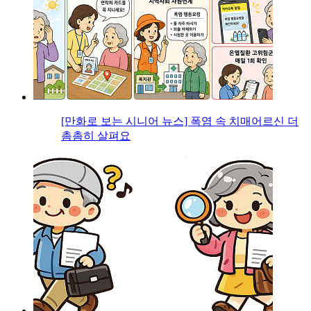
[만화로 보는 시니어 뉴스] 폭염 속 치매어르신 더
촘촘히 살펴요