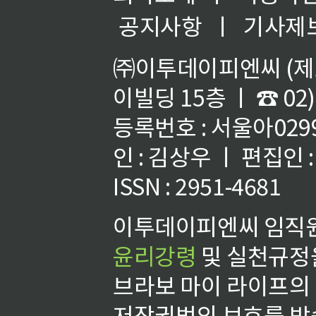
공지사항
ㅣ
기사제
㈜이투데이피엔씨 (제호
이빌딩 15층 ㅣ ☎ 02)
등록번호 : 서울아02992
인 : 김상우 ㅣ 편집인
ISSN : 2951-4681
이투데이피엔씨 임직원
윤리강령
및 실천규정을
브라보 마이 라이프의
저작권법의 보호를 받