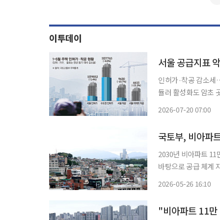
이투데이
인허가·착공 감소세
듈러 활성화도 암초 곳곳 서울의 주택 공급 지표가 좀처럼 살아나지 않는 가운데
신도시 착공을 앞당기
2026-07-20 07:00
만 인허가와 착공 시
나
국토부, 비아파트
2030년 비아파트 1
바탕으로 공급 체계 지속 발전" 정부가 수도권 비(非)아파트 
택 규제를 대폭 완화
2026-05-26 16:10
아파트 4만1000가
"비아파트 11만