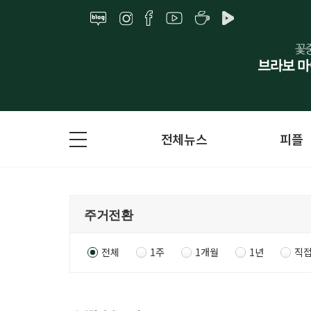
전체뉴스
피플
전체
1주
1개월
1년
직