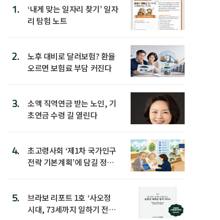
1.
‘내게 맞는 일자리 찾기’ 일자
리 탐험 노트
2.
노후 대비로 달러보험? 환율
오르면 보험료 부담 커진다
3.
소액 직역연금 받는 노인, 기
초연금 수령 길 열린다
4.
초고령사회 ‘제1차 국가인구
전략 기본계획’에 담길 정책
은
5.
브라보 리포트 1호 ‘사오정
시대, 73세까지 일하기 전략’