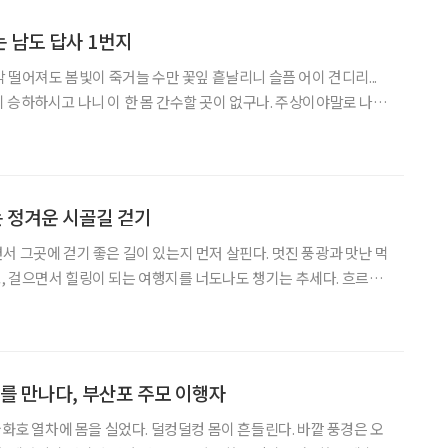
 남도 답사 1번지
 승하하시고 나니 이 한 몸 간수할 곳이 없구나. 주상이야말로 나에
분 형님은 순교하시고, 다른 한 분 형님은 따로 떨어져 다른 곳으로 유
은 더 이
 정겨운 시골길 걷기
서 그곳에 걷기 좋은 길이 있는지 먼저 살핀다. 멋진 풍광과 맛난 먹
걸으면서 힐링이 되는 여행지를 너도나도 챙기는 추세다. 흐르는
 숲길을 따라 걸으며 자연 속에 파묻혀볼 수 있는 걷기 좋은 길이
름다운 섬마을 경북 예천의 회룡포(回龍浦) 길은
’를 만나다, 부산포 주모 이행자
궁화호 열차에 몸을 실었다. 덜컹덜컹 몸이 흔들린다. 바깥 풍경은 오