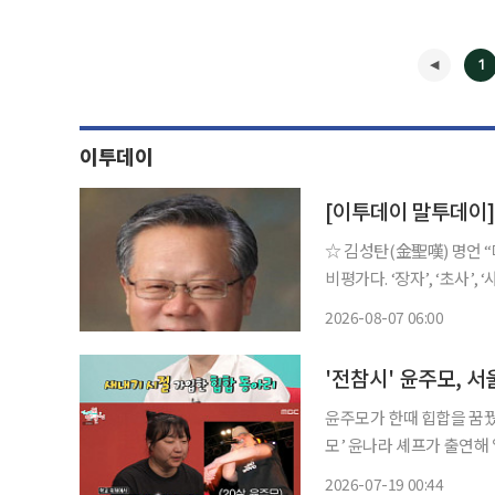
1
이투데이
[이투데이 말투데이
☆ 김성탄(金聖嘆) 명언 “머리가 잘리는 건 아플 뿐이고.” 중국 명말(明末) 청초(淸初) 문예
비평가다. ‘장자’, ‘초사’,
라 하여 같은 수준에서 평가
2026-08-07 06:00
그의 발자취는 독특했다.
◀
'전참시' 윤주모, 서
윤주모가 한때 힙합을 꿈꿨다고 고백했다. 18일 방송된 MB
모’ 윤나라 셰프가 출연해 일상을 공개했다. 이날 윤나
소개하면서도 송은이, 이
2026-07-19 00:44