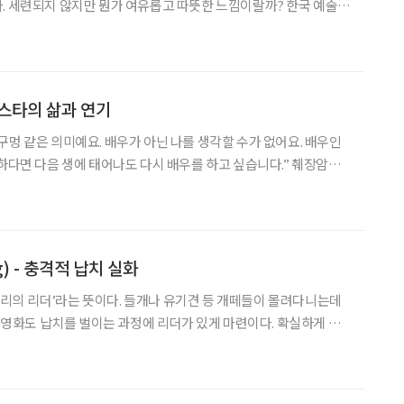
. 세련되지 않지만 뭔가 여유롭고 따뜻한 느낌이랄까? 한국 예술인
 부산포 주모(酒母) 이행자(李幸子·71)씨를 만나러 가는 길. 옛
느릿느릿 기차 여행이 새삼 낭만적이다. 한껏 기대에 부
스타의 삶과 연기
구멍 같은 의미예요. 배우가 아닌 나를 생각할 수가 없어요. 배우인
다면 다음 생에 태어나도 다시 배우를 하고 싶습니다.” 췌장암으
오는데도 연기에 방해가 된다며 진통제도 거부한 채 드라마 촬영을
마친 뒤 숨을 거둔 연기자 김영애의 말이다. 그녀는 KBS2 주말극 50회 촬영
g) - 충격적 납치 실화
 ‘무리의 리더’라는 뜻이다. 들개나 유기견 등 개떼들이 몰려다니는데
, 무슨 일이든 주모자나 주도자가 있게 마련이다. 그리고 일에 대한
책임도 리더가 가장 크게 지게 되어 있다. 이 영화는 미국의 닉