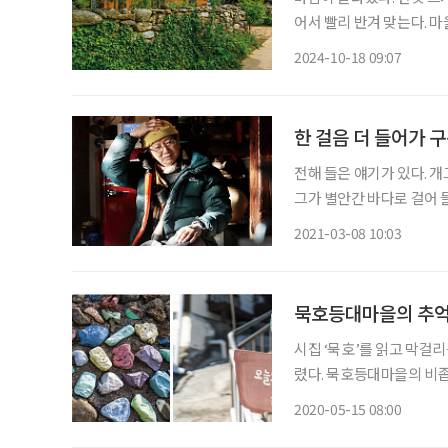
어서 빨리 반겨 맞는다. 
걸음을 늦추게 한다. 작은 행복이 폴폴, 금당실마을 산책 경북 예천 읍내에서 자동차로 15분
2024-10-18 09:07
쯤 달리면 나타나는 금당실
한 걸음 더 들어가 구
전해 들은 얘기가 있다. 개
그가 별안간 바다로 걸어
사라졌다. 그러자 놀란 친
2021-03-08 10:03
리를 수면 위로 쑥 내밀더
묵호등대마을의 추억 
시집 ‘묵호’를 읽고 막걸리
렸다. 묵호등대마을의 비좁
에 그려진 소박한 벽화들,
2020-05-15 08:00
난히 묵호에 끌리는 건, 왜