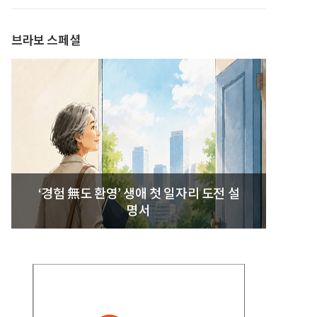
발간
브라보 스페셜
‘경험 無도 환영’ 생애 첫 일자리 도전 설
명서