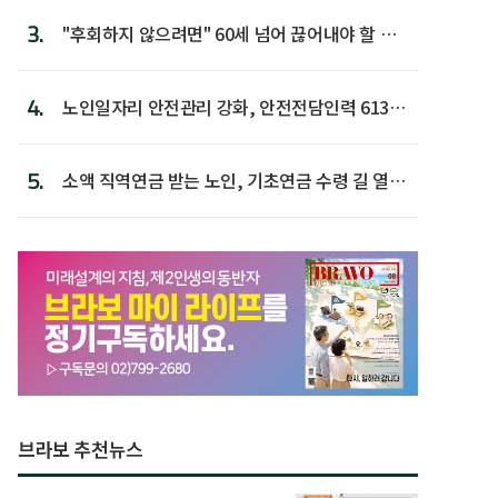
3.
"후회하지 않으려면" 60세 넘어 끊어내야 할 사
람 1위
4.
노인일자리 안전관리 강화, 안전전담인력 613명
첫 배치
5.
소액 직역연금 받는 노인, 기초연금 수령 길 열린
다
브라보 추천뉴스