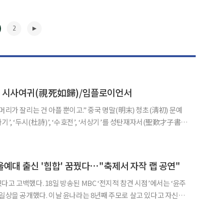
2
] 시사여귀(視死如歸)/임플로이언서
 ‘사기’, ‘두시(杜詩)’, ‘수호전’, ‘서상기’를 성탄재자서(聖歎才子書)
했고, ‘수호전’을 70회에 끊고, 시를 두 개로 분해하여 비평하는 등
 탐관오리의 비리를 고발하는 시
▶
울예대 출신 '힙합' 꿈꿨다⋯"축제서 자작 랩 공연"
C ‘전지적 참견 시점’에서는 ‘윤주
라는 8년째 주모로 살고 있다고 자신을
영자의 대학 후배인 사실이 드러나며 놀라움을 안겼다. 서울예술대