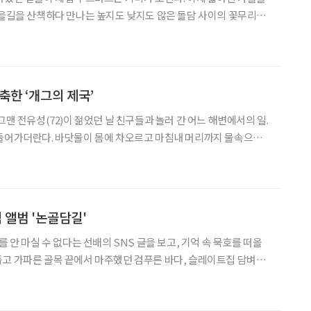
마을길을 산책하다 만나는 높지도 낮지도 않은 돌담 사이의 꽃무리가
마을. 녹슨 양철 지붕과 헐고 뜯긴 벽에 자물
축한 ‘개그의 제국’
그맨 전유성(72)이 젊었던 날 친구들과 놀러 간 어느 해변에서의 일.
 들어가더란다. 바닷물이 몸에 차오르고 마침내 머리까지 물속으로
구들, 그를 건져내기 위해 우르르 물로 달려갔다. 그때 전유성이 머
니 태연히 해변으로 걸어 나왔다. 그러고선 하는 말이 이
앨범 '논골담길'
를 안 마실 수 없다는 선배의 SNS 글을 보고, 기억 속 묵호를 떠올
고 가파른 골목 끝에서 마주했던 검푸른 바다, 슬레이트집 담벼락
 묵호등대 턱밑 민박집에서 창문으로 감상했던 묵호의 밤 풍경을. 유
일까. 좋은 건 이유가 없다더니 묵호가 그렇다.