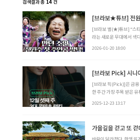
검색결과 총
14
건
[브라보★튜브] 전원
[브라보 별(★)튜브] “
라는 새로운 무대에서 색다
비’로 사랑받는 이유를 짚
2026-01-20 18:00
움으로 확장할 수 있는 실
[브라보 Pick] 시
[브라보 픽(Pick)]은 
한 주간 가장 주목 받은 
라이프는 시시각각 변하는 
2025-12-23 13:17
니다. 12월 셋째 주 
가을길을 걷고 또 걷
바람이 달라졌다. 한껏 뜨