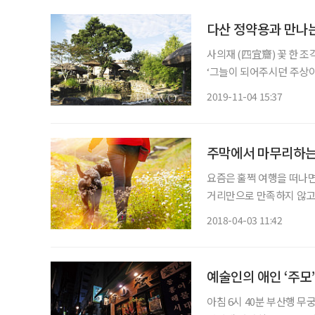
다산 정약용과 만나는
사의재 (四宜齎) 꽃 한 조각 떨어져도 봄빛이 죽거늘 수만 꽃잎 흩날리니 슬픔 어이 견디리...
‘그늘이 되어주시던 주상이
겐 꽃이셨네. 꽃 잎인 한 
2019-11-04 15:37
배되고...... 견딜 수 없는 것
주막에서 마무리하는
요즘은 훌쩍 여행을 떠나면
거리만으로 만족하지 않고, 
강물이 내려다보이는 울창한
2018-04-03 11:42
있다. 육지 안에 있는 아
예술인의 애인 ‘주모
아침 6시 40분 부산행 무