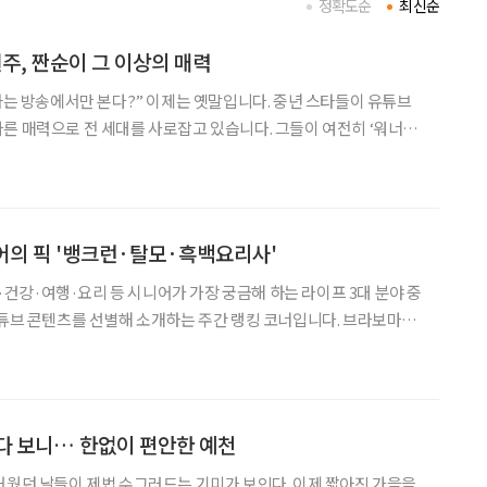
정확도순
최신순
주, 짠순이 그 이상의 매력
스타는 방송에서만 본다?” 이제는 옛말입니다. 중년 스타들이 유튜브
른 매력으로 전 세대를 사로잡고 있습니다. 그들이 여전히 ‘워너
어보는 동시에, 꽃중년 독자들이 스타에게서 영감을 얻어 취미와 배
질적인 팁을 함께 제안합니다. ‘브라보 마이 라이프’가 전하는 중
니어의 픽 '뱅크런·탈모·흑백요리사'
금융·건강·여행·요리 등 시니어가 가장 궁금해 하는 라이프 3대 분야 중
유튜브 콘텐츠를 선별해 소개하는 주간 랭킹 코너입니다. 브라보마이
시니어 독자의 마음을 살피고, 최신 트렌드 흐름을 빠르게 전달합
유튜브 주요 채널의 조회 흐름과 포털 사이트
다 보니… 한없이 편안한 예천
거웠던 날들이 제법 수그러드는 기미가 보인다. 이제 짧아진 가을을