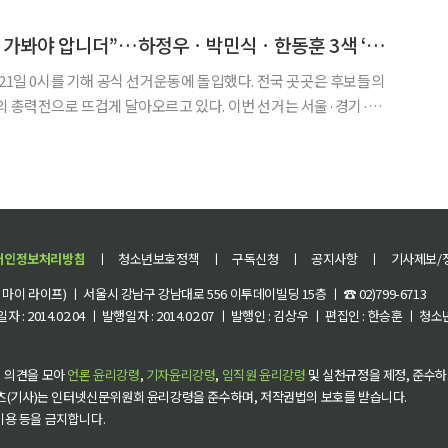
학 영화과 출신이었던 것. 이를 증명하듯 윤나라는 직원의 부재를 대신해 영화
“이번엔 진짜 끝까지 가봐야 압니더”…하정우ㆍ박민식ㆍ한동훈 3색 ‘북심’ [6ㆍ3 선거 풍향계]
 21일 0시를 기해 공식 선거운동에 돌입했다. 전국 곳곳은 후보들의
의 총력전으로 뜨겁게 달아오르고 있다. 이번 선거는 서울·경기·인
·대구·충청까지 전국 민심의 향배를 가를 중대 분수령으로 평가된
범 이후 처음 치러지는 전국 단위 선거라는 점에서 단순한 지방
개인정보처리방침
ㅣ
청소년보호정책
ㅣ
구독신청
ㅣ
공지사항
ㅣ
기사제보/
이 라이프) ㅣ 서울시 강남구 강남대로 556 이투데이빌딩 15층 ㅣ ☎ 02)799-6713
 : 2014.02.04 ㅣ 발행일자 : 2014.02.07 ㅣ 발행인 : 김상우 ㅣ 편집인 : 한승훈 ㅣ
 의견을 모아
언론 윤리강령
,
기자윤리강령
,
임직원 윤리강령
및 실천규정을 제정, 준수하
츠(기사)는 인터넷신문위원회 윤리강령을 준수하며, 저작권법의 보호를 받습니다.
 이용 등을 금지합니다.