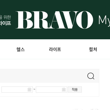
헬스
라이프
컬처
~
적용