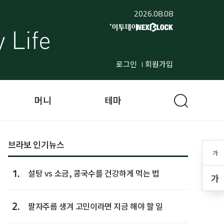
2026.08.08
로그인
회원가입
머니
테마
브라보 인기뉴스
가
1.
설탕 vs 소금, 콩국수를 건강하게 먹는 법
가
2.
팔자주름 생겨 고민이라면 지금 해야 할 일