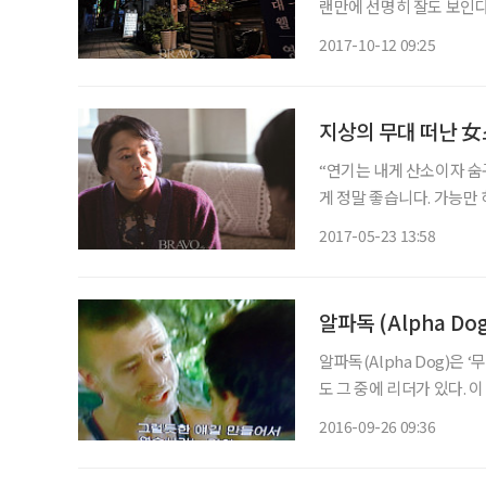
랜만에 선명히 잘도 보인다
들의 사랑을 한 몸에 받았던
2017-10-12 09:25
추억으로 젖어들기에 앞서 
지상의 무대 떠난 女
“연기는 내게 산소이자 숨
게 정말 좋습니다. 가능만 하
로 죽음의 그림자가 다가
2017-05-23 13:58
알파독 (Alpha Do
알파독(Alpha Dog)은
도 그 중에 리더가 있다. 이 영화도 납치를 벌이는 과정에 리더가 있게 마련이다. 확실하게 계
급이 정해진 것은 아니지만
2016-09-26 09:36