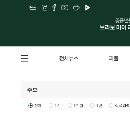
전체뉴스
피플
전체
1주
1개월
1년
직접입력