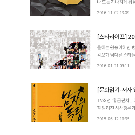
나 또는 지나치게 뒤틀려 있거나. 김유준 영화 전문 프리랜서
독신들의 있을 법하지
2016-11-02 13:09
멜 깁슨이나 조지 클
[스타라이프] 2
올해는 원숭이해인 병
각오가 남다른 스타들이 있다. “드라마뿐만 아니라 예능 프로그램
해 기분이 좋아요. 
2016-01-21 09:11
더 열심히 해야겠다는 
TV조선 '황금펀치',
잘 알려진 시사평론가
자유분방한 라이프 스
2015-06-12 16:35