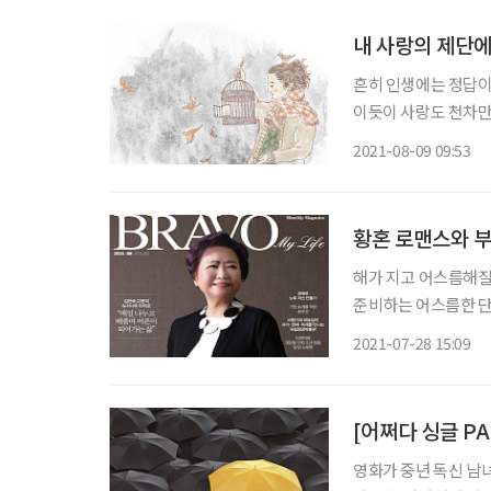
내 사랑의 제단
흔히 인생에는 정답이
이듯이 사랑도 천차만
유혹을 포기할 수 없으
2021-08-09 09:53
것처럼 헤어질 수 있다
황혼 로맨스와 부
해가 지고 어스름해질
준비하는 어스름한 단
황혼은 죽음만을 준비하
2021-07-28 15:09
마이 라이프 8월호는
영화가 중년 독신 남