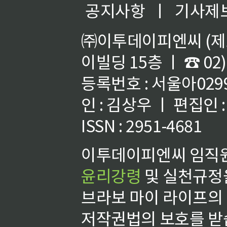
공지사항
ㅣ
기사제
㈜이투데이피엔씨 (제호
이빌딩 15층 ㅣ ☎ 02)
등록번호 : 서울아02992
인 : 김상우 ㅣ 편집인
ISSN : 2951-4681
이투데이피엔씨 임직원
윤리강령
및 실천규정을
브라보 마이 라이프의
저작권법의 보호를 받