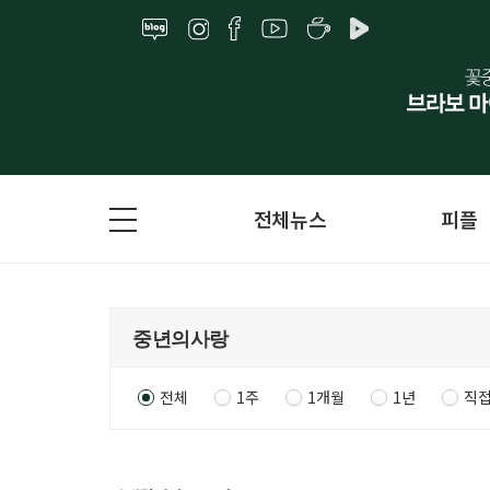
전체뉴스
피플
전체
1주
1개월
1년
직