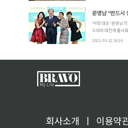
‘달짝지근해: 7510
문영남 “반드시 
‘막장 대모’ 문영남 
드라마 대전에 출사표
라마에 대한 기대감을 높였다. KBS 2TV 새 주말드라마 ‘오케이
2021-03-12 16:10
오후 온라인 생중계됐다
회사소개
ㅣ
이용약