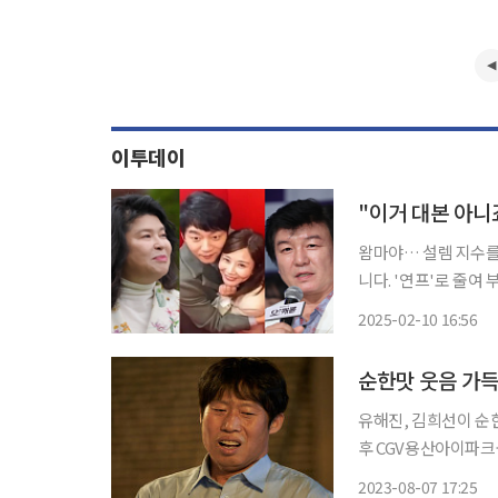
이투데이
왐마야… 설렘 지수를 한껏 드높이는 연애 예능 프로그램의 인기가 굳건하게 이어지고 있습
니다. '연프'로 줄여
비스(OTT), 웹 예
2025-02-10 16:56
웃음을 지었던 시청자
순한맛 웃음 가득
유해진, 김희선이 순
후 CGV용산아이파크
“희선 씨가 모든 걸 
2023-08-07 17:25