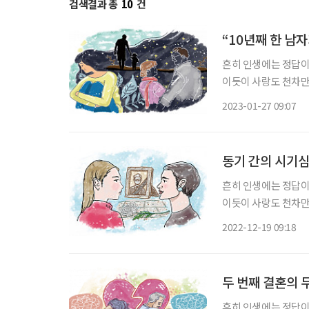
검색결과 총
10
건
“10년째 한 남
흔히 인생에는 정답이
이듯이 사랑도 천차만
유혹을 포기할 수 없으
2023-01-27 09:07
것처럼 헤어질 수 있다
동기 간의 시기심
흔히 인생에는 정답이
이듯이 사랑도 천차만
유혹을 포기할 수 없
2022-12-19 09:18
것처럼 헤어질 수 있다
두 번째 결혼의 
흔히 인생에는 정답이