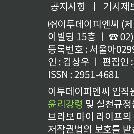
공지사항
ㅣ
기사제
㈜이투데이피엔씨 (제호
이빌딩 15층 ㅣ ☎ 02)
등록번호 : 서울아02992
인 : 김상우 ㅣ 편집인
ISSN : 2951-4681
이투데이피엔씨 임직원
윤리강령
및 실천규정을
브라보 마이 라이프의
저작권법의 보호를 받