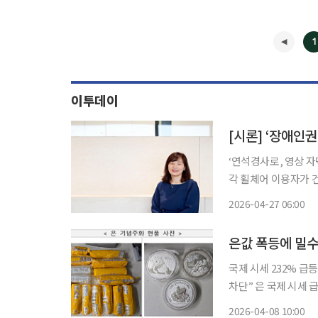
1
이투데이
[시론] ‘장애인
‘연석경사로, 영상 자
각 휠체어 이용자가 
수 있게 하려고 만들
2026-04-27 06:00
은값 폭등에 밀수
국제 시세 232% 급
차단” 은 국제 시세 급등에 따른 시세 차익을 노린 밀수가 급증하면서 올해 1분기 적발액이 지
난해 전체의 2.7배
2026-04-08 10:00