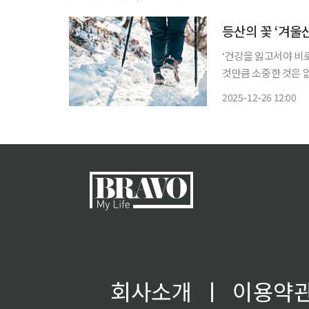
등산의 꽃 ‘겨울산
‘건강을 잃고서야 비
것만큼 소중한 것은 
쏙)’을 통해 일상생활에
2025-12-26 12:00
는 등산객들로 겨울 산
회사소개
ㅣ
이용약