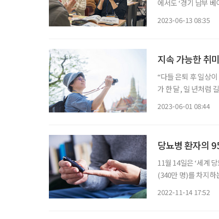
에서도 ‘경기 남부 
헌 등을 아우르는 생
2023-06-13 08:35
교 내에 위치해, 대
지속 가능한 취미
“다들 은퇴 후 일상이
가 한 달, 일 년처럼
“이젠 해외여행도 감흥
2023-06-01 08:44
다. 막연히 긴 자유 
당뇨병 환자의 95
11월 14일은 ‘세계 
(340만 명)를 차지하는 것으로 나타났다. 국민건
맞아 ‘당뇨병(E10~E
2022-11-14 17:52
까지 건강보험 진료 