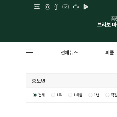
전체뉴스
피플
전체
1주
1개월
1년
직