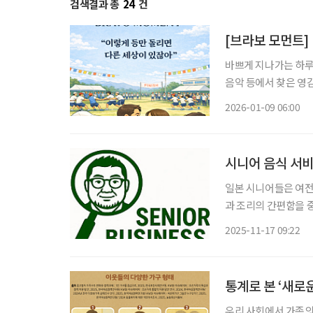
검색결과 총
24
건
[브라보 모먼트]
바쁘게 지나가는 하루 
음악 등에서 찾은 영감의 한순간
스'는 제주도를 배경
2026-01-09 06:00
형식으로 풀어낸 드라
시니어 음식 서비
일본 시니어들은 여전
과 조리의 간편함을 
품이나 요리 교실 등
2025-11-17 09:22
·배달 등 새로운 식
통계로 본 ‘새로운
우리 사회에서 가족의