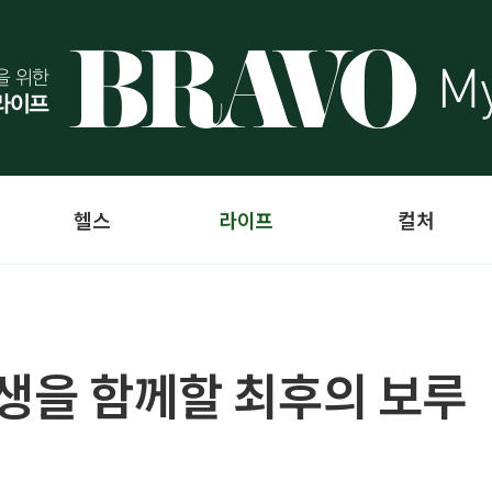
헬스
라이프
컬처
여생을 함께할 최후의 보루