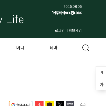
2026.08.06
로그인
회원가입
머니
테마
가
가
선호매체 추가