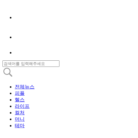
전체뉴스
피플
헬스
라이프
컬처
머니
테마