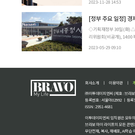
2023-11-28 14:53
[정부 주요 일정] 경
◇기획재정부 30일(화) △부총리 10:00 국무회의(서울청사) △기재부 2차관 10:00 보조금관
리위원회(비공개), 14:
(KOSIS) 서비스 개시 △2023년 제
2023-05-29 09:10
제 규제혁신 TF(서울청사
회사소개
ㅣ
이용약관
ㅣ
㈜이투데이피엔씨 (제호 : 브라보 마
등록번호 : 서울아02992 ㅣ 등록일자
ISSN : 2951-4681
이투데이피엔씨 임직원은 모두의
브라보 마이 라이프의 모든 콘텐
무단전재, 복사, 재배포, AI학습