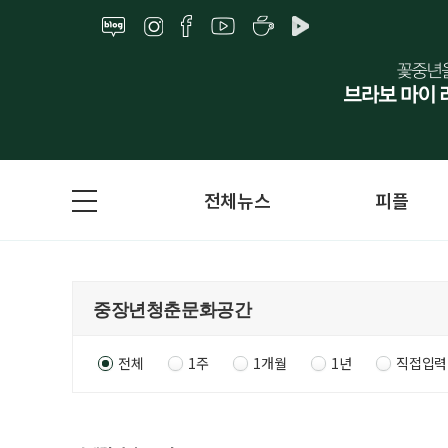
전체뉴스
피플
전체
1주
1개월
1년
직접입력