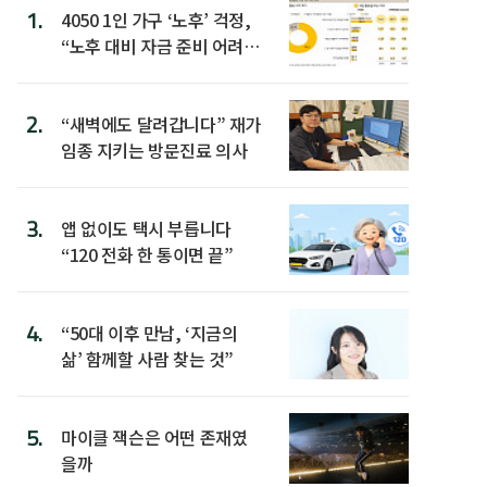
1.
4050 1인 가구 ‘노후’ 걱정,
“노후 대비 자금 준비 어려
워”
2.
“새벽에도 달려갑니다” 재가
임종 지키는 방문진료 의사
3.
앱 없이도 택시 부릅니다
“120 전화 한 통이면 끝”
4.
“50대 이후 만남, ‘지금의
삶’ 함께할 사람 찾는 것”
5.
마이클 잭슨은 어떤 존재였
을까