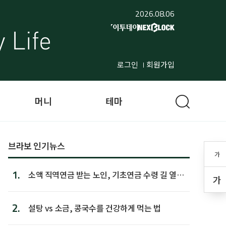
2026.08.06
로그인
회원가입
머니
테마
브라보 인기뉴스
가
1.
소액 직역연금 받는 노인, 기초연금 수령 길 열린
가
다
2.
설탕 vs 소금, 콩국수를 건강하게 먹는 법