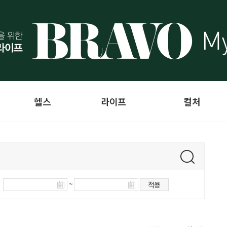
헬스
라이프
컬처
~
적용