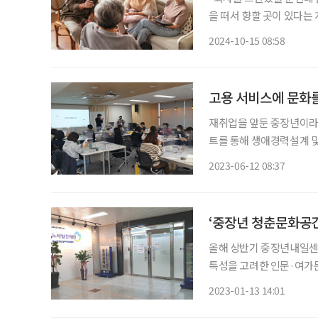
을 떠서 향할 곳이 있다는
로 하는 말이다. 그래서인지
2024-10-15 08:58
공적 노화(Successful 
고용 서비스에 문화를
재취업을 앞둔 중장년이라
트를 통해 생애경력설계 및
터 제주까지 총 30여 곳이 
2023-06-12 08:37
중장년내일센터에서 좀 더 
‘중장년 청춘문화공간
올해 상반기 중장년내일센
특성을 고려한 인문·여가문화 
고용노동부(이하 고용부)와
2023-01-13 14:01
용부 소관 취업지원기관인