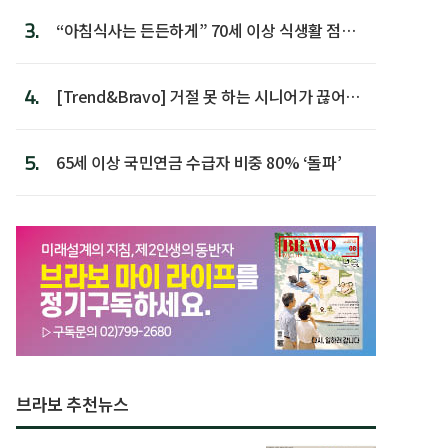
3.
“아침식사는 든든하게” 70세 이상 식생활 점수
가장 높아
4.
[Trend&Bravo] 거절 못 하는 시니어가 끊어야
할 행동 5
5.
65세 이상 국민연금 수급자 비중 80% ‘돌파’
브라보 추천뉴스