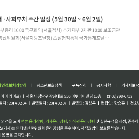
수 있는 계기가 됐다"며 이같이 밝혔다. 이 사업은 문체부가 중장년층이
제·사회부처 주간 일정 (5월 30일 ~ 6월 2일)
00 복권위원회(서울지방조달청) △실험적통계 국가통계포털
1차 보조금관리위원회 개최 31일(수) △부총리 14:00 경
) △기재부 2차관 10:00 국유재산정책심의위
개인정보처리방침
ㅣ
청소년보호정책
ㅣ
구독신청
ㅣ
공지사항
ㅣ
기사제보/
이 라이프) ㅣ 서울시 강남구 강남대로 556 이투데이빌딩 15층 ㅣ ☎ 02)799-6713
 : 2014.02.04 ㅣ 발행일자 : 2014.02.07 ㅣ 발행인 : 김상우 ㅣ 편집인 : 한승훈 ㅣ
 의견을 모아
언론 윤리강령
,
기자윤리강령
,
임직원 윤리강령
및 실천규정을 제정, 준수하
츠(기사)는 인터넷신문위원회 윤리강령을 준수하며, 저작권법의 보호를 받습니다.
 이용 등을 금지합니다.