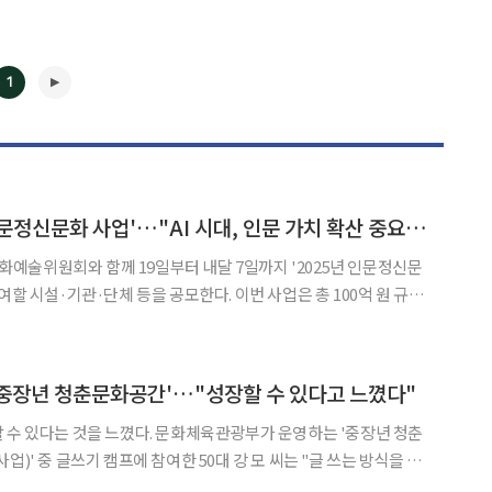
1
100억 투자하는 '인문정신문화 사업'…"AI 시대, 인문 가치 확산 중요해"
◀
▶
술위원회와 함께 19일부터 내달 7일까지 '2025년 인문정신문
여할 시설·기관·단체 등을 공모한다. 이번 사업은 총 100억 원 규모
실험', '중장년 청춘문화공간', '인문
'중장년 청춘문화공간'…"성장할 수 있다고 느꼈다"
다. 문화체육관광부가 운영하는 '중장년 청춘
업)' 중 글쓰기 캠프에 참여한 50대 강 모 씨는 "글 쓰는 방식을 배
한 권으로 만드는 동안 나도 모르고 있었던 잠재력과 용기를 끌어낼