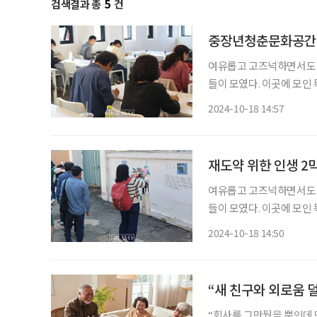
검색결과 총
5
건
중장년청춘문화공간 2
여유롭고 고즈넉하면서도 
들이 모였다. 이곳에 모인
고민은 일맥상통했다. 웃고 
2024-10-18 14:57
후 살아온 시간보다 더 긴
재도약 위한 인생 2
여유롭고 고즈넉하면서도 
들이 모였다. 이곳에 모인
고민은 일맥상통했다. 웃고 
2024-10-18 14:50
는 빨라졌고 보내야 할 노후
“새 친구와 외로움 덜
“회사를 그만뒀을 뿐인데 