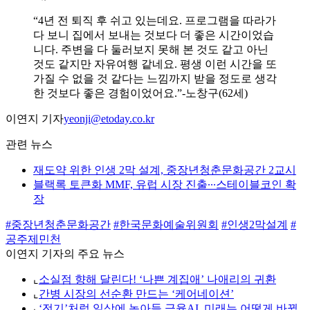
“4년 전 퇴직 후 쉬고 있는데요. 프로그램을 따라가
다 보니 집에서 보내는 것보다 더 좋은 시간이었습
니다. 주변을 다 둘러보지 못해 본 것도 같고 아닌
것도 같지만 자유여행 같네요. 평생 이런 시간을 또
가질 수 없을 것 같다는 느낌까지 받을 정도로 생각
한 것보다 좋은 경험이었어요.”-노창구(62세)
이연지 기자
yeonji@etoday.co.kr
관련 뉴스
재도약 위한 인생 2막 설계, 중장년청춘문화공간 2교시
블랙록 토큰화 MMF, 유럽 시장 진출∙∙∙스테이블코인 확
장
#중장년청춘문화공간
#한국문화예술위원회
#인생2막설계
#
공주제민천
이연지 기자의 주요 뉴스
⌞
소실점 향해 달린다! ‘나쁜 계집애’ 나애리의 귀환
⌞
간병 시장의 선순환 만드는 ‘케어네이션’
⌞
‘전기’처럼 일상에 녹아들 금융AI, 미래는 어떻게 바뀔