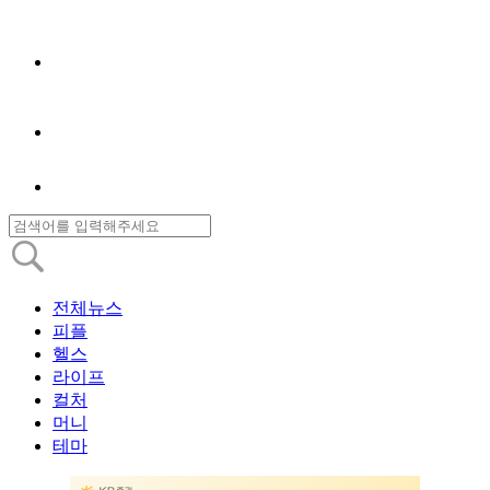
전체뉴스
피플
헬스
라이프
컬처
머니
테마