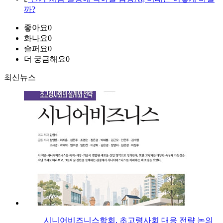
까?
좋아요
0
화나요
0
슬퍼요
0
더 궁금해요
0
최신뉴스
시니어비즈니스학회, 초고령사회 대응 전략 논의