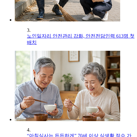
3.
노인일자리 안전관리 강화, 안전전담인력 613명 첫
배치
4.
“아침식사는 든든하게” 70세 이상 식생활 점수 가