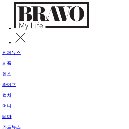
전체뉴스
피플
헬스
라이프
컬처
머니
테마
카드뉴스