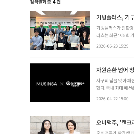
검색결과 총
4
건
기빙플러스, 기
기빙플러스가 친환경 자원
러스는 최근 ‘제5회
시상식을 진행했다고 23일 밝혔다. 기브그린 캠페인은 
2026-06-23 15:29
장에서 판매하고, 이
자원순환 넘어 청
지구의 날을 맞아 패
했다. 국내 최대 패
진하는 ‘무한대 프로젝트’다. 이번 프로젝트는 생산과 유통 과정에서 
2026-04-22 15:00
플 원단을 자원화해 
오비맥주, '캔크
오비맥주가 환경 캠페