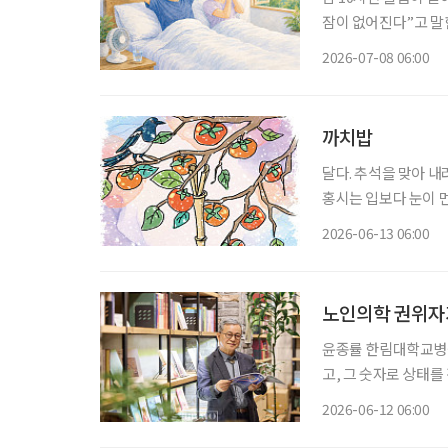
잠이 없어진다”고 말한다. 정말 그럴까. 대한수면
태’에 따르면 한국인의
2026-07-08 06:00
로 나타났다. 숙면을 
까치밥
달다. 추석을 맞아 
홍시는 입보다 눈이 먼
진다. 홍시는 감나무 
2026-06-13 06:00
법이 없다. 가지를 살
노인의학 권위자가
윤종률 한림대학교병원 명예교수
고, 그 숫자로 상태를
국내 노인의학 권위자
2026-06-12 06:00
기한다. “혈압