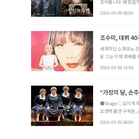
짚어봅니다. 왜 떴을까? ENA 범죄 수사 스릴러 드라마 ‘허수아비’의 인기가 심상치 않다. 이
춘재 연쇄살인사건(구
2026-05-09 08:00
을 모았다. 사실 이춘
조수미, 데뷔 4
세계적인 소프라노 조
온 그는 이제 후배를 키우
대 데뷔 40주년 기
2026-05-06 15:58
서 열렸다. 
“가정의 달, 손
●Stage ◇오지게 재밌는 가시나들 일정 5월 15일 ~ 6월 28일 장소 국립극장 하늘극장 연출
오경택 출연 구옥분, 김
지컬 ‘오지게 재밌는
2026-05-02 06:00
곡 가시나들’과 에세