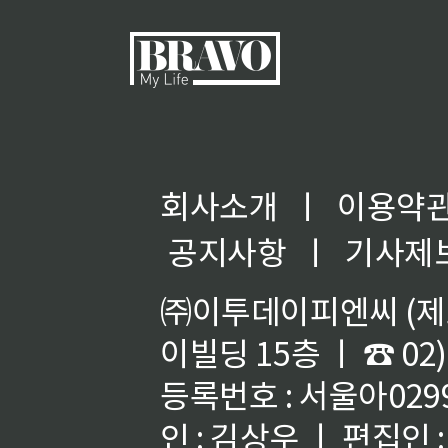
회사소개
ㅣ
이용약
공지사항
ㅣ
기사제
㈜이투데이피엔씨 (제호
이빌딩 15층 ㅣ ☎ 02)
등록번호 : 서울아02992
인 : 김상우 ㅣ 편집인