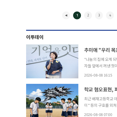
1
2
3
4
이투데이
추미애 "우리 목
"나눔의 집에 오게 
자들 앞에서 꺼낸 첫마디였다. 8일 이투데이 취재를 종합하면 경
집에서 '2026년 일
2026-08-08 16:15
◀
학교 혐오표현, 
최근 배재고등학교 야
이” 등의 구호를 외
에서는 인종이나 장애,
2026-08-08 07:00