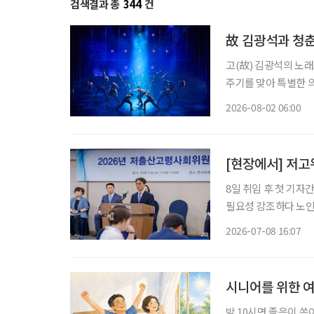
검색결과 총
344
건
故 김광석과 청춘
고(故) 김광석의 노래
주기를 맞아 특별한 
러져 청춘의 추억을 
2026-08-02 06:00
될 것이다. 
[현장에서] 저
8일 취임 후 첫 기
필요성 강조하다 노인
보면 어떨까” 말해 저출산·고령화 등 인구정책을 총괄할 대통령 직속 인구전략위원회 출범
2026-07-08 16:07
시니어를 위한 여
밤 10시면 졸음이 쏟