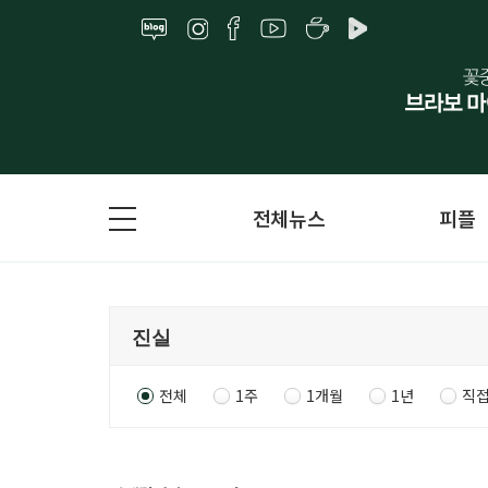
전체뉴스
피플
전체
1주
1개월
1년
직