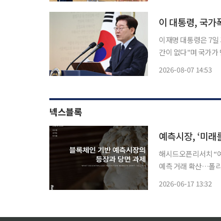
이나 유행어처럼 사용
력
이 대통령, 국가
이재명 대통령은 7일
간이 없다"며 국가가
나서겠다고 약속했다. 이 대통령은 이날 청와대 영빈관에서 열린 진실·화해를위한과거
2026-08-07 14:53
리위원회 3기 출범을
의 간절
넥스블록
예측시장, ‘미래
해시드오픈리서치 “예
예측 거래 확산…폴리
공백은 해결 과제로 지목 정치, 경제, 스포츠 등 미래 사건의 결과를 거래하는
2026-06-17 13:32
예측시장이 새로운 정