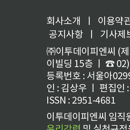
회사소개
ㅣ
이용약
공지사항
ㅣ
기사제
㈜이투데이피엔씨 (제호
이빌딩 15층 ㅣ ☎ 02)
등록번호 : 서울아02992
인 : 김상우 ㅣ 편집인
ISSN : 2951-4681
이투데이피엔씨 임직원
윤리강령
및 실천규정을