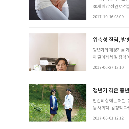
30세 이상 성인 여성
도로 가장 높은 발생
2017-10-16 08:09
소변이 새는 증상으로
위축성 질염, 발
갱년기와 폐경기를 거
이 떨어져서 질 점막
비물이 적어져서 생기
2017-06-27 13:10
또는 노인성 질염이라
갱년기 겪은 중년
인간의 삶에는 어쩔 
등 사회적, 감정적 과
별로 예방을 필요로 
2017-06-01 12:12
이다. 노화를 비켜갈