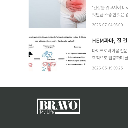
‘건강을 잃고서야 비
것만큼 소중한 것은 
쏙)’을 통해 일상생활에
2026-07-04 06:00
피가 비친다면 ‘나이가
마이크로바이옴 전문 
학적으로 입증하며 글로벌 학술
굴한 신규 유산균주 ‘락토
2026-05-19 09:25
질 건강 개선 가능성을