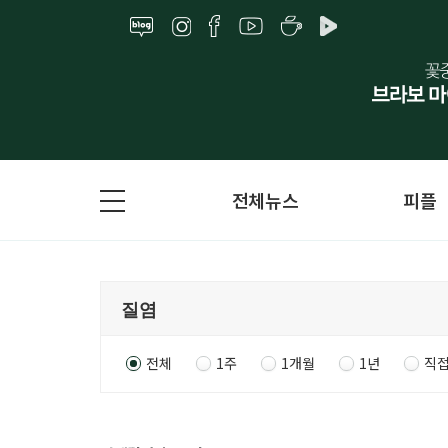
전체뉴스
피플
전체
1주
1개월
1년
직