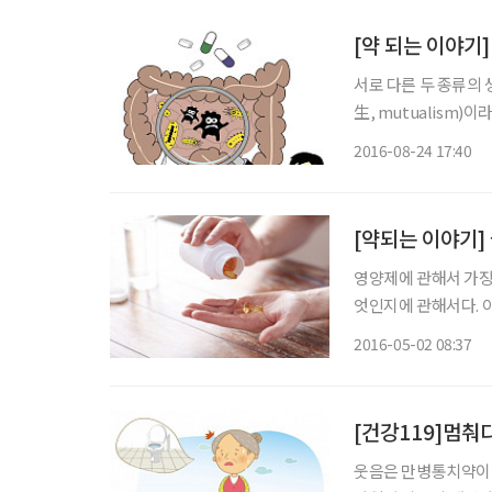
[약 되는 이야기
서로 다른 두 종류의
生, mutualism)
에게 집을 제공한다.
2016-08-24 17:40
순간 포식자로부터 공
[약되는 이야기]
영양제에 관해서 가장
엇인지에 관해서다. 
긴다든지 하는 증상부
2016-05-02 08:37
때문에 자연스럽게 관
을
[건강119]멈춰
웃음은 만병통치약이라