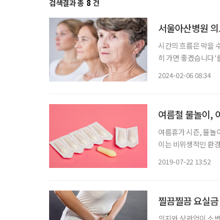
검색결과 총
8
건
서울아산병원 의료
시간의 흐름은 막을 수
히 가면 좋겠습니다’
이상, 심지어는 20년
2024-02-06 08:34
커져갈 현대사회, 전
여름철 물놀이, 
여름휴가 시즌, 물놀
이는 비위생적인 환경에
의 등을 입다 보면 땀
2019-07-22 13:52
지 않으니 질 내부에
찔끔찔끔 요실금 
의지와 상관없이 소변