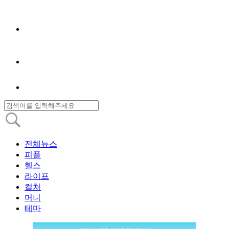
전체뉴스
피플
헬스
라이프
컬처
머니
테마