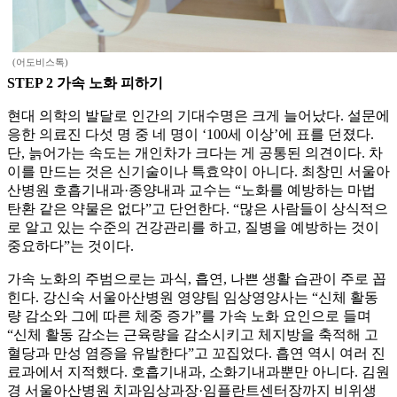
(어도비스톡)
STEP 2 가속 노화 피하기
현대 의학의 발달로 인간의 기대수명은 크게 늘어났다. 설문에
응한 의료진 다섯 명 중 네 명이 ‘100세 이상’에 표를 던졌다.
단, 늙어가는 속도는 개인차가 크다는 게 공통된 의견이다. 차
이를 만드는 것은 신기술이나 특효약이 아니다. 최창민 서울아
산병원 호흡기내과·종양내과 교수는 “노화를 예방하는 마법
탄환 같은 약물은 없다”고 단언한다. “많은 사람들이 상식적으
로 알고 있는 수준의 건강관리를 하고, 질병을 예방하는 것이
중요하다”는 것이다.
가속 노화의 주범으로는 과식, 흡연, 나쁜 생활 습관이 주로 꼽
힌다. 강신숙 서울아산병원 영양팀 임상영양사는 “신체 활동
량 감소와 그에 따른 체중 증가”를 가속 노화 요인으로 들며
“신체 활동 감소는 근육량을 감소시키고 체지방을 축적해 고
혈당과 만성 염증을 유발한다”고 꼬집었다. 흡연 역시 여러 진
료과에서 지적했다. 호흡기내과, 소화기내과뿐만 아니다. 김원
경 서울아산병원 치과임상과장·임플란트센터장까지 비위생