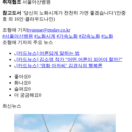
취재협조
서울아산병원
참고도서
‘당신의 노화시계가 천천히 가면 좋겠습니다’(안중
호 외 16인·클라우드나인)
조형애 기자
hyungae@etoday.co.kr
#서울아산병원
#노화시계
#가속노화
#감속노화
#노화
조형애 기자의 주요 뉴스
⌞
[카드뉴스] 어른답게 말하는 법
⌞
[카드뉴스] 김소영 작가 “어떤 어른이 되어야 할까?”
⌞
[카드뉴스] ‘영화 아저씨’ 김경식의 행복론
좋아요
0
화나요
0
슬퍼요
0
더 궁금해요
0
최신뉴스