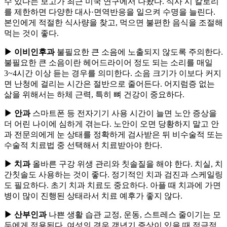
수 있다는 보고가 최근 미국 연구에서 나왔다. 식사 시 칼로리
를 제한하면 다양한 대사·면역반응을 일으켜 수명을 늘린다.
본인에게 적절한 식사량을 찾고, 먹으면 불편한 음식을 조절해
먹는 것이 좋다.
▶ 이비인후과
불필요한 큰 소음에 노출되지 않도록 주의한다.
불필요한 큰 소음이란 헤어드라이어 정도 되는 소리를 매일
3~4시간 이상 듣는 경우를 의미한다. 소음 크기가 이보다 커지
면 난청에 걸리는 시간은 절반으로 줄어든다. 어지럼증 없는
삶을 위해서는 하체 근력, 특히 뼈 건강이 중요하다.
▶ 안과
스마트폰 등 전자기기 사용 시간이 늘면 노안 증상을
더 어린 나이에 심하게 겪는다. 노안이 오면 당황하지 말고 안
과 전문의에게 눈 상태를 정확하게 검사받은 뒤 비수술적 또는
수술적 치료법 중 선택해서 치료받아야 한다.
▶ 치과
올바른 구강 위생 관리와 칫솔질을 해야 한다. 치실, 치
간칫솔도 사용하는 것이 좋다. 정기적인 치과 검진과 스케일링
도 필요하다. 초기 치과 치료도 중요하다. 아플 때 치과에 가면
병이 많이 진행된 상태라서 치료 예후가 좋지 않다.
▶ 산부인과
나쁜 생활 습관 교정, 운동, 스트레스 줄이기는 모
두에게 적용된다. 여성의 경우 갱년기 증상이 있을 때 적극적