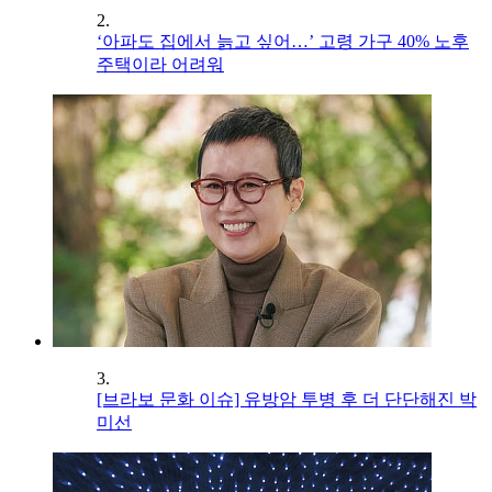
2.
‘아파도 집에서 늙고 싶어…’ 고령 가구 40% 노후
주택이라 어려워
3.
[브라보 문화 이슈] 유방암 투병 후 더 단단해진 박
미선