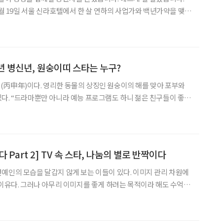
3월 19일 서울 신라호텔에서 한 살 연하의 사업가와 백년가약을 맺으
중하며 사랑하고 ‘나’를 위한 인생이 아닌 ‘우리’를 위한 인생을 위해
)도 3월 26일 세 살 연상의 사업가 양준무
6년 병신년, 원숭이띠 스타는 누구?
(丙申年)이다. 영리한 동물의 상징인 원숭이의 해를 맞아 포부와
친구들이 좋아
든 예능 프로그램이든 행복하게 작업을 할 생각입니다. 나이 들수록
 들어요.”(백일섭), “올해는 더 열심히 활동해야지요. 후
 Part 2] TV 속 스타, 나눔의 별로 반짝이다
예인의 모습을 달갑지 않게 보는 이들이 있다. 이미지 관리 차원에
 이유다. 그러나 아무리 이미지를 좋게 하려는 목적이라 해도 수억 원
를 기증하고, 머나먼 아프리카에 봉사활동을 가는 것은 일반인에게
최근에는 팬클럽 회원들과 봉사활동을 하거나, 목소리 재능기부,