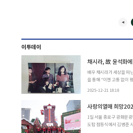
이투데이
배우 채시라가 세상을 떠난 故 윤석화에 
을 통해 "이젠 고통 없이
게재했다. 채시라는 "석화 언니를 처음 만나게 해 준 '샴푸의 요정' 그 후 후배와 팬으로서 많
2025-12-21 18:18
은 공연을 봤다"라며 " 
사랑의열매 희망202
1일 서울 종로구 광화문광
도탑 점등식에서 김병준 사
하고 있다. 왼쪽부터 황인