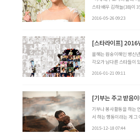
스타 배우 김하늘(38)이 
면서 한 말이다. “평생 존
2016-05-26 09:23
살겠습니다.” 가수 가희(36
[스타라이프] 201
올해는 원숭이해인 병신년
각오가 남다른 스타들이 있다. “드라마뿐만 아니라 예능 프로그램도 하니 젊은 
해 기분이 좋아요. 드라마
2016-01-21 09:11
더 열심히 해야겠다는 생각이
[기부는 주고 받음이다
기부나 봉사활동을 하는 연
서 하는 행동이라는 게 그
의 금액을 기부하고, 장기
2015-12-18 07:44
도 쉽지 않은 선택이다. 