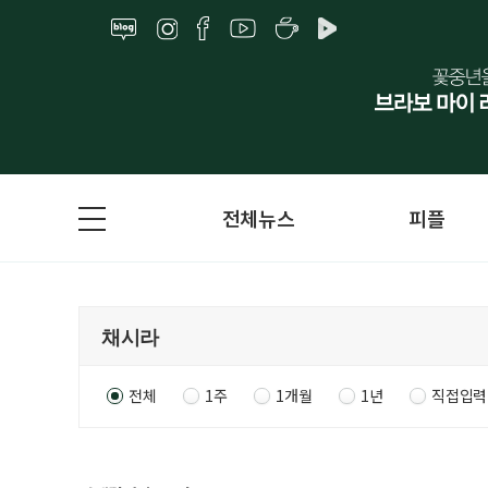
전체뉴스
피플
전체
1주
1개월
1년
직접입력