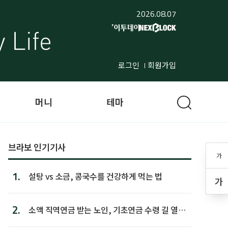
2026.08.07
로그인
회원가입
머니
테마
브라보 인기기사
가
1.
설탕 vs 소금, 콩국수를 건강하게 먹는 법
가
2.
소액 직역연금 받는 노인, 기초연금 수령 길 열린
다