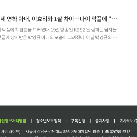
관, 함영주 하나금융그룹 회장, 김병준 사랑의열매
'살림남2' 박영규 25세 연하 아내, 이효리와 1살 차이⋯나이 악플에 "상처 받아"
러냈다. 19일 방송된 KBS2 ‘살림하는 남자들
 상처받은 박영규 아내의 모습이 그려졌다. 이날 박영규의 아
인다’, ‘아내와 25살이 아니라 2~3살 차이 나 보인다’, ‘데미 무어,
 관련 댓글을 보며 풀죽은 모습을 보
개인정보처리방침
ㅣ
청소년보호정책
ㅣ
구독신청
ㅣ
공지사항
ㅣ
기사제보/
이 라이프) ㅣ 서울시 강남구 강남대로 556 이투데이빌딩 15층 ㅣ ☎ 02)799-6713