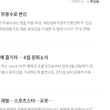
정확도순
최신순
라 무용수로 변신
라가 무용수라는 꿈을 이룬 무대, 국립정동극장의 전통연희극 ‘단심
 국립정동극장 개관 30주년을 기념한 ‘K-컬처 시리즈’의 두 번째 작
 재해석했다. ◇공연 소개 일정 6월 28일까지 장
소 국립정동극장 연출 정구호 출연진 •심청 : 조하늘
함께 즐기자… 6월 문화소식
 출시 50주년을 기념하는 특별전으로, 간식을 넘어 문화적 키워드
했던 가나 초콜릿의 지난 50년을 되짚어본다. 전시에는 국적과 세
미술 작가 5명(그라플렉스, 김
료…재벌…스포츠스타…교포…
불어 평생을 함께할 동반자를 만났습니다. 예쁘게 잘 살겠습니다.”