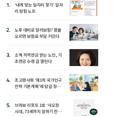
1.
‘내게 맞는 일자리 찾기’ 일자
리 탐험 노트
2.
노후 대비로 달러보험? 환율
오르면 보험료 부담 커진다
3.
소액 직역연금 받는 노인, 기
초연금 수령 길 열린다
4.
초고령사회 ‘제1차 국가인구
전략 기본계획’에 담길 정책
은
5.
브라보 리포트 1호 ‘사오정
시대, 73세까지 일하기 전략’