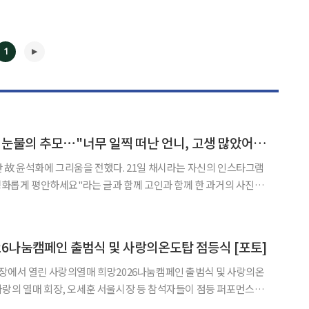
1
채시라, 故 윤석화에 눈물의 추모⋯"너무 일찍 떠난 언니, 고생 많았어요"
◀
▶
그리움을 전했다. 21일 채시라는 자신의 인스타그램
 평화롭게 평안하세요"라는 글과 함께 고인과 함께 한 과거의 사진을
애니메이션 '돌아온 영웅 홍길동'에선 배우와 제작
6나눔캠페인 출범식 및 사랑의온도탑 점등식 [포토]
장에서 열린 사랑의열매 희망2026나눔캠페인 출범식 및 사랑의온
랑의 열매 회장, 오세훈 서울시장 등 참석자들이 점등 퍼포먼스를
식 사랑의열매 사무총장, 채시라 홍보대사, 양종회 KB금융그룹 회