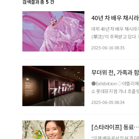
검색결과 총
5
건
40년 차 배우 채시
데뷔 40년 차 배우 채시
(單沈)’이 주목받고 있다.
품으로, 한국 전통문화의 미학을 현대적으로
2025-06-16 08:35
무더위 전, 가족과 
●Exhibition ◇아뜰리에 가나 : since 1975-행복은 초콜릿으로부터 일정 6월 29일까지 장
소 롯데뮤지엄 가나 초콜릿
이자 예술 작품이 되고자 
2025-06-05 08:34
대, 장르를 아우르는 현대
[스타라이프] 동
“이제 배우로서의 삶과 더