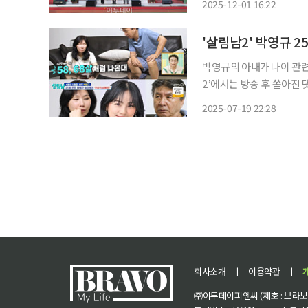
2025-12-01 16:22
장, 정은경 보건복지부 장
박영규의 아내가 나이 관련 악플에 착잡함을 드
2’에서는 방송 후 쏟아진 댓글에
내는 ‘박영규가 진짜 젊어 보
2025-07-19 22:28
채시라가 운다’ 등의 나이
회사소개
ㅣ
이용약관
ㅣ
㈜이투데이피엔씨 (제호 : 브라보 마