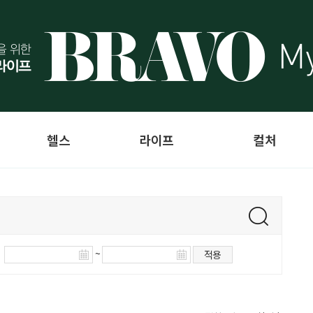
헬스
라이프
컬처
~
적용