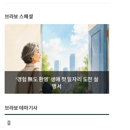
발간
브라보 스페셜
‘경험 無도 환영’ 생애 첫 일자리 도전 설
명서
브라보 테마기사
[]