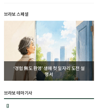
발간
브라보 스페셜
‘경험 無도 환영’ 생애 첫 일자리 도전 설
명서
브라보 테마기사
[]