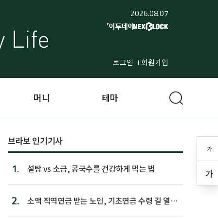
2026.08.07
로그인
회원가입
머니
테마
브라보 인기기사
가
1.
설탕 vs 소금, 콩국수를 건강하게 먹는 법
가
2.
소액 직역연금 받는 노인, 기초연금 수령 길 열린
다