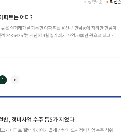
정확도순
최신순
아파트는 어디?
 높은 실거래가를 기록한 아파트는 용산구 한남동에 자리한 한남더
 243.642㎡는 지난해 9월 실거래가 77억5000만 원으로 최고가
 청담동 효성빌라청담101로, 지난 11월
1
◀
▶
절반, 정비사업 수주 톱5가 지었다
최고가 아파트 절반 가까이가 올해 상반기 도시정비사업 수주 상위