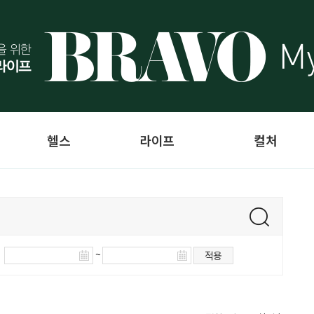
헬스
라이프
컬처
~
적용