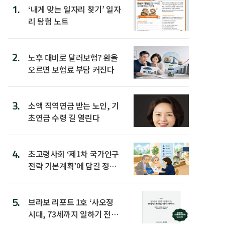
1.
‘내게 맞는 일자리 찾기’ 일자
리 탐험 노트
2.
노후 대비로 달러보험? 환율
오르면 보험료 부담 커진다
3.
소액 직역연금 받는 노인, 기
초연금 수령 길 열린다
4.
초고령사회 ‘제1차 국가인구
전략 기본계획’에 담길 정책
은
5.
브라보 리포트 1호 ‘사오정
시대, 73세까지 일하기 전략’