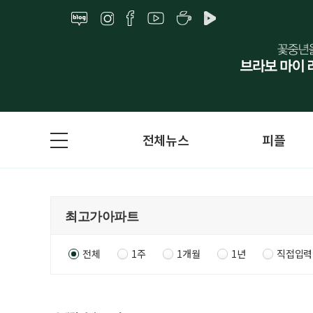
전체뉴스
피플
전체
1주
1개월
1년
직접입력