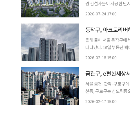
권 건설사들이 시공한 단
경험이 브랜드 경쟁력을 
2026-07-24 17:00
다. 25일 부동산인포가 아실 자료를 토대로 수도권과 부산·대구·대전·울산·광주의 올해 상
반기
동작구, 아크로리버하
올해 들어 서울 동작구에서
나타났다. 18일 부동산 빅데이터 플랫폼 호갱노노에 따르면 아크로리버하임 전용면적 59㎡
는 지난달 28일 26억60
2026-02-18 15:00
서울 금천·관악·구로구에서
천동, 구로구는 신도림동으로 거래가 집
에 따르면 금천구 올해 최
2026-02-17 15:00
㎡가 지난달 31일 12억4