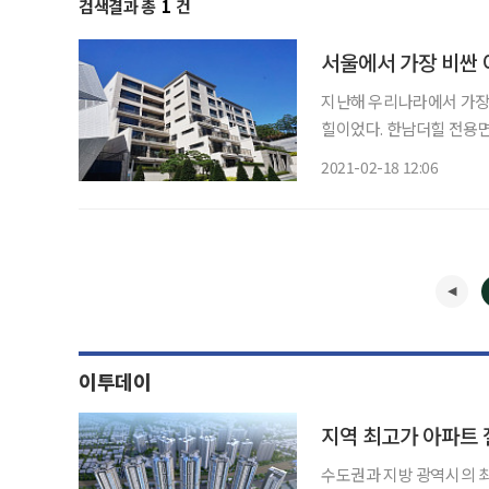
검색결과 총
1
건
서울에서 가장 비싼 
지난해 우리나라에서 가장
힐이었다. 한남더힐 전용면적
기록을 세웠다. 2위는 강남구 압구정동 현대7차아파트였다. 지난 10월 67억 원(전용 245.2㎡)
2021-02-18 12:06
에 거래됐다. 3위는 강남구
이투데이
지역 최고가 아파트 
수도권과 지방 광역시의 