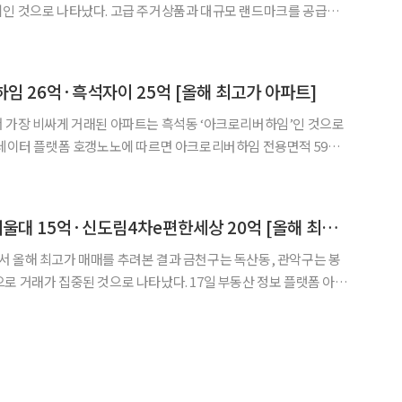
지인 것으로 나타났다. 고급 주거상품과 대규모 랜드마크를 공급한
높이고 다시 정비사업 수주 실적으로 이어지고 있다는 분석이 나온
임 26억·흑석자이 25억 [올해 최고가 아파트]
 가장 비싸게 거래된 아파트는 흑석동 ‘아크로리버하임’인 것으로
00만원에 거래됐다. 지난해 7월 같은 타입이 23억원에 팔린 것과 비교
하면 3억6000만원 높은 가격이다. 아크로리버하임은 2019년 12월 준공된
금관구, e편한세상서울대 15억·신도림4차e편한세상 20억 [올해 최고가 아파트]
 올해 최고가 매매를 추려본 결과 금천구는 독산동, 관악구는 봉
중된 것으로 나타났다. 17일 부동산 정보 플랫폼 아실
고가 거래 1위는 독산동 ‘롯데캐슬골드파크1차’였다. 전용면적 84
000만원에 손바뀜하며 구 최고가를 기록했다. 이 단지는