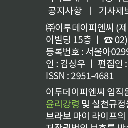
공지사항
ㅣ
기사제
㈜이투데이피엔씨 (제호
이빌딩 15층 ㅣ ☎ 02)
등록번호 : 서울아02992
인 : 김상우 ㅣ 편집인
ISSN : 2951-4681
이투데이피엔씨 임직원
윤리강령
및 실천규정을
브라보 마이 라이프의
저작권법의 보호를 받