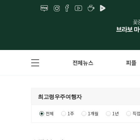
전체뉴스
피플
전체
1주
1개월
1년
직