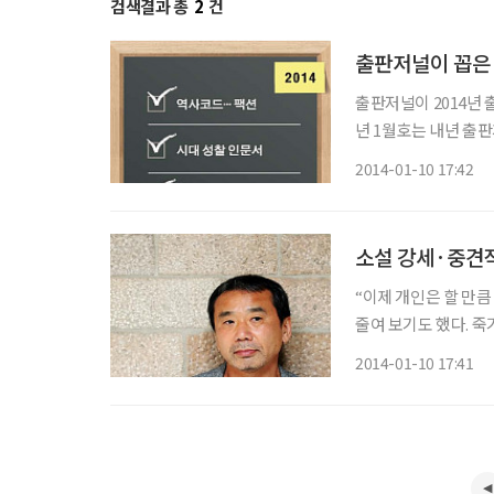
검색결과 총
2
건
출판저널이 꼽은 
출판저널이 2014년 
년 1월호는 내년 출판계
Use)·SNS를 4개의 키워드로 제시했다. ◇
2014-01-10 17:42
과목으로 지정됨에 따
소설 강세·중견작
“이제 개인은 할 만큼
줄여 보기도 했다. 죽
나 삶의 근원적 문제는 해결되지 않았다.” 올
2014-01-10 17:41
벗어나 문학 읽기를 