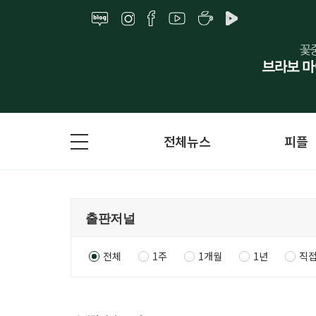
전체뉴스
피플
전체
1주
1개월
1년
직