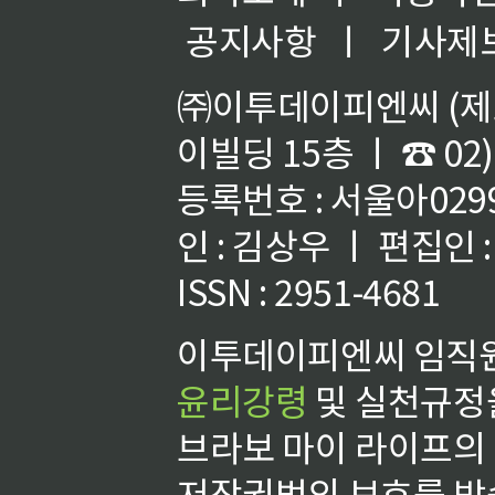
공지사항
ㅣ
기사제
㈜이투데이피엔씨 (제호
이빌딩 15층 ㅣ ☎ 02)
등록번호 : 서울아02992
인 : 김상우 ㅣ 편집인
ISSN : 2951-4681
이투데이피엔씨 임직원
윤리강령
및 실천규정을
브라보 마이 라이프의
저작권법의 보호를 받