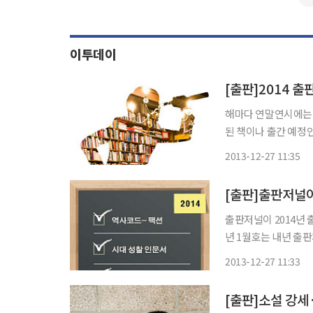
이투데이
해마다 연말연시에는 각
된 책이나 출간 예정인
계의 2014년은 어떤 모습일까. ◇출판계, 여전한 정체와 대안= 
2013-12-27 11:35
체기를 겪을 것으로 
[출판]출판저널이
출판저널이 2014년 
년 1월호는 내년 출판계
Use)·SNS를 4개의 키워드로 제시했다. ◇
2013-12-27 11:33
과목으로 지정됨에 따
[출판]소설 강세