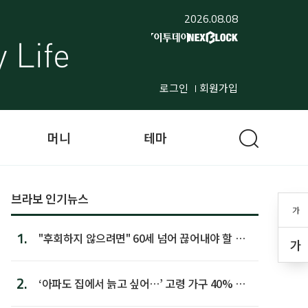
2026.08.08
로그인
회원가입
머니
테마
브라보 인기뉴스
가
1.
"후회하지 않으려면" 60세 넘어 끊어내야 할 사
가
람 1위
2.
‘아파도 집에서 늙고 싶어…’ 고령 가구 40% 노
후 주택이라 어...