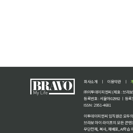
회사소개
ㅣ
이용약관
ㅣ
㈜이투데이피엔씨 (제호 : 브라보 마
등록번호 : 서울아02992 ㅣ 등록일자
ISSN : 2951-4681
이투데이피엔씨 임직원은 모두의
브라보 마이 라이프의 모든 콘텐
무단전재, 복사, 재배포, AI학습