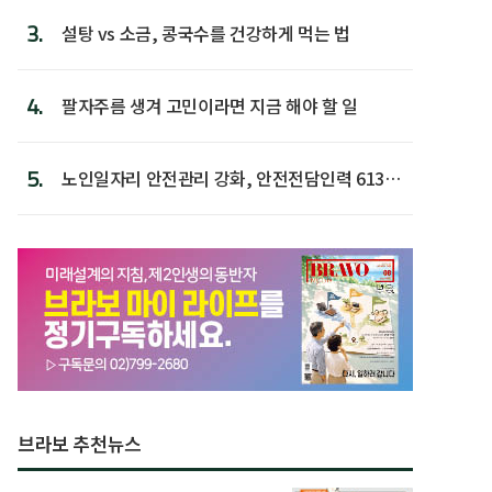
3.
설탕 vs 소금, 콩국수를 건강하게 먹는 법
4.
팔자주름 생겨 고민이라면 지금 해야 할 일
5.
노인일자리 안전관리 강화, 안전전담인력 613명
첫 배치
브라보 추천뉴스