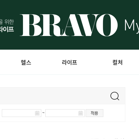
헬스
라이프
컬처
~
적용