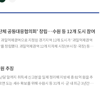
◀
▶
체 공동대응협의회' 창립…수원 등 12개 도시 참여
 과밀억제권역으로 지정된 경기지역 12개 도시가 '과밀억제권역
지자체 시장(부시장·국장) 등은
이닝룸에서 공동대응협의회 창립총회를 열고, 이재준 수원시장을
안) 등 안건을 심의했다. 수도권정비계획법에 따라 과
억원 추징
난달 말까지 취득세 신고분을 일제 정리해 지방세 총 81억 원을 추
주택 4276건과 위텍스 부동산 취득세 신고·납부분 10만5908건
등 총 11만184건에 대해 일제 정리를 했다. 주택 취득 중과세율 예