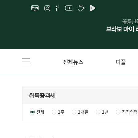
전체뉴스
피플
전체
1주
1개월
1년
직접입력