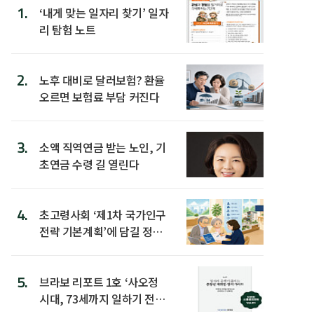
1.
‘내게 맞는 일자리 찾기’ 일자
리 탐험 노트
2.
노후 대비로 달러보험? 환율
오르면 보험료 부담 커진다
3.
소액 직역연금 받는 노인, 기
초연금 수령 길 열린다
4.
초고령사회 ‘제1차 국가인구
전략 기본계획’에 담길 정책
은
5.
브라보 리포트 1호 ‘사오정
시대, 73세까지 일하기 전략’