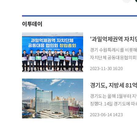
이투데이
'과밀억제권역 자치단
경기 수원특례시를 비롯해
자치단체 공동대응협의회'를 창립했다. 과밀억제권역 12개 
30일 수원컨벤션센터 다
2023-11-30 16:20
대표회장으로 선출했다. 또 운영 규정(
밀억
경기도, 지방세 81
경기도는 올해 1월부터 지
징했다. 14일 경기도에 따르면 도는 세수 확보를 위해 수원시 등 31개 시·군 내 최근 3년간 주
택건설사업자 등이 취득한 
2023-06-14 14:23