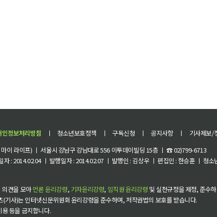
개인정보처리방침
ㅣ
청소년보호정책
ㅣ
구독신청
ㅣ
공지사항
ㅣ
기사제보/
이 라이프) ㅣ 서울시 강남구 강남대로 556 이투데이빌딩 15층 ㅣ ☎ 02)799-6713
 : 2014.02.04 ㅣ 발행일자 : 2014.02.07 ㅣ 발행인 : 김상우 ㅣ 편집인 : 한승훈 ㅣ
 의견을 모아
언론 윤리강령
,
기자윤리강령
,
임직원 윤리강령
및 실천규정을 제정, 준수하
츠(기사)는 인터넷신문위원회 윤리강령을 준수하며, 저작권법의 보호를 받습니다.
 이용 등을 금지합니다.