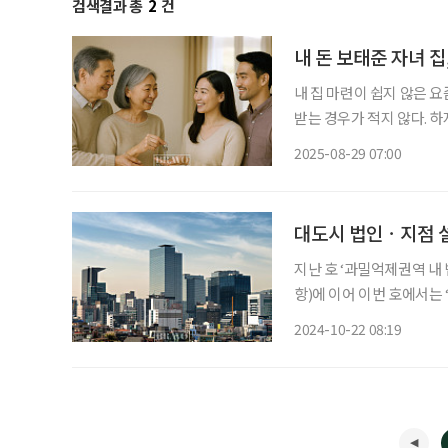
검색결과 총
2
건
내 돈 보태준 자녀 집
내 집 마련이 쉽지 않은 
받는 경우가 적지 않다. 하
에게 집 관련 자금을 지원
2025-08-29 07:00
자. 주택 취득 시 취득
대도시 법인ㆍ지점 설
지난 호 ‘과밀억제권역 내 
항)에 이어 이번 호에서는 
취득세 중과’ (지방세법 1
2024-10-22 08:19