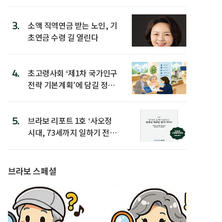
3.
소액 직역연금 받는 노인, 기
초연금 수령 길 열린다
4.
초고령사회 ‘제1차 국가인구
전략 기본계획’에 담길 정책
은
5.
브라보 리포트 1호 ‘사오정
시대, 73세까지 일하기 전략’
발간
브라보 스페셜