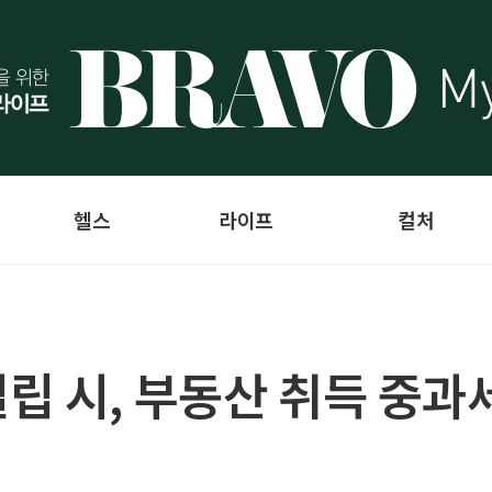
헬스
라이프
컬처
립 시, 부동산 취득 중과