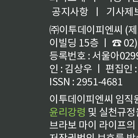
공지사항
ㅣ
기사제
㈜이투데이피엔씨 (제호
이빌딩 15층 ㅣ ☎ 02)
등록번호 : 서울아02992
인 : 김상우 ㅣ 편집인
ISSN : 2951-4681
이투데이피엔씨 임직원
윤리강령
및 실천규정을
브라보 마이 라이프의
저작권법의 보호를 받