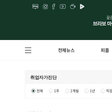
전체뉴스
피플
전체
1주
1개월
1년
직