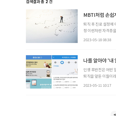
검색결과 총
2
건
MBTI처럼 손쉽
퇴직 후 진로 설정에
정 이런저런 자격증을
로의 도약을 위한 시작
2023-05-18 08:38
민하는 이들이 있다면
나를 알아야 '내
인생 후반전은 어떤 
퇴직을 앞둔 이들이라
자리 탐색은 곧 자신
2023-05-11 10:17
과 역량, 여생 동안 