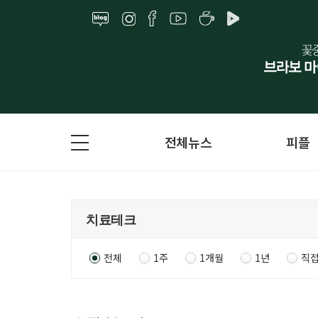
전체뉴스
피플
전체
1주
1개월
1년
직