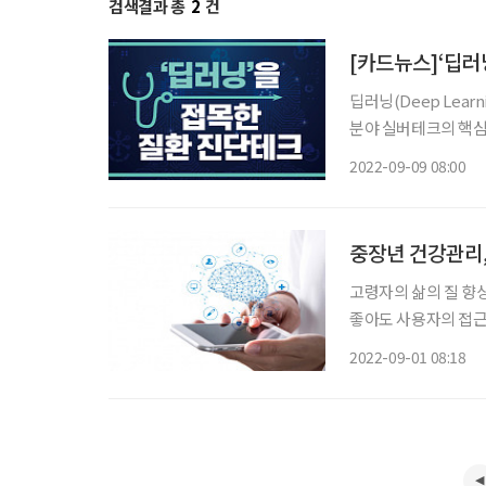
검색결과 총
2
건
[카드뉴스]‘딥러
딥러닝(Deep Lea
분야 실버테크의 핵심 기술로 주목받는다. 신
제 주입 전후의 CT
2022-09-09 08:00
다. 그
중장년 건강관리,
고령자의 삶의 질 향상
좋아도 사용자의 접근
화력이 강한 시니어가
2022-09-01 08:18
인 만큼, 치매를 비롯