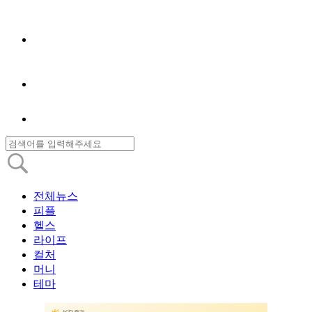
전체뉴스
피플
헬스
라이프
컬처
머니
테마