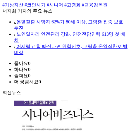
#가상자산
#코인사기
#시니어
#고령화
#금융감독원
서지희 기자의 주요 뉴스
⌞
온열질환 사망자 62%가 80세 이상, 고령층 집중 보호
추진
⌞
노인일자리 안전관리 강화, 안전전담인력 613명 첫 배
치
⌞
어지럽고 힘 빠진다면 위험신호, 고령층 온열질환 예방
비상
좋아요
0
화나요
0
슬퍼요
0
더 궁금해요
0
최신뉴스