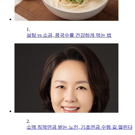
1.
설탕 vs 소금, 콩국수를 건강하게 먹는 법
2.
소액 직역연금 받는 노인, 기초연금 수령 길 열린다