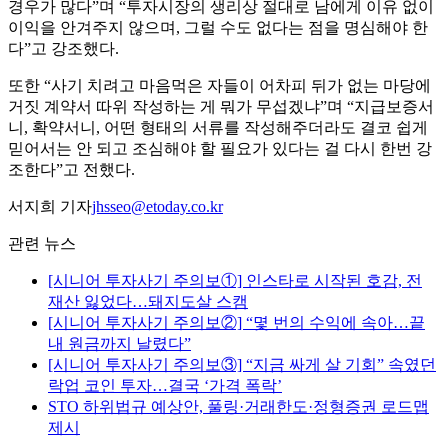
경우가 많다”며 “투자시장의 생리상 절대로 남에게 이유 없이
이익을 안겨주지 않으며, 그럴 수도 없다는 점을 명심해야 한
다”고 강조했다.
또한 “사기 치려고 마음먹은 자들이 어차피 뒤가 없는 마당에
거짓 계약서 따위 작성하는 게 뭐가 무섭겠냐”며 “지급보증서
니, 확약서니, 어떤 형태의 서류를 작성해주더라도 결코 쉽게
믿어서는 안 되고 조심해야 할 필요가 있다는 걸 다시 한번 강
조한다”고 전했다.
서지희 기자
jhsseo@etoday.co.kr
관련 뉴스
[시니어 투자사기 주의보①] 인스타로 시작된 호감, 전
재산 잃었다…돼지도살 스캠
[시니어 투자사기 주의보②] “몇 번의 수익에 속아…끝
내 원금까지 날렸다”
[시니어 투자사기 주의보③] “지금 싸게 살 기회” 속였던
락업 코인 투자…결국 ‘가격 폭락’
STO 하위법규 예상안, 풀링·거래한도·정형증권 로드맵
제시