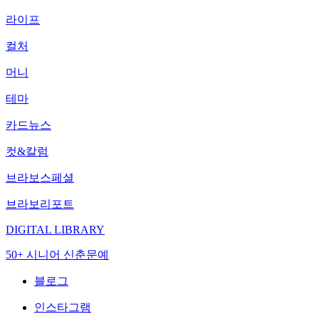
라이프
컬처
머니
테마
카드뉴스
컷&칼럼
브라보스페셜
브라보리포트
DIGITAL LIBRARY
50+ 시니어 신춘문예
블로그
인스타그램