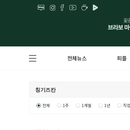
전체뉴스
피플
전체
1주
1개월
1년
직