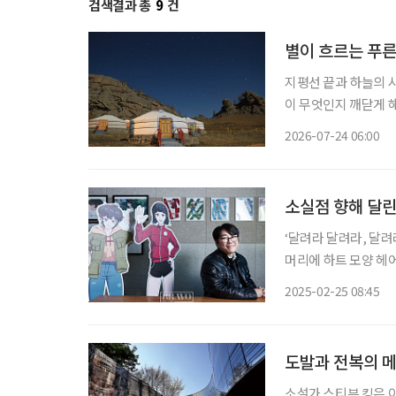
검색결과 총
9
건
별이 흐르는 푸른
지평선 끝과 하늘의 
이 무엇인지 깨닫게 해
8월 사이다. 짧은 여름 동안 몽골의 대지는 가장 생기 넘치는 초록을 뿜어낸다. 낮에는 쾌적한
2026-07-24 06:00
바람이, 밤에는 쏟아
소실점 향해 달린
‘달려라 달려라, 달려
머리에 하트 모양 헤어
들에게 큰 인기를 끌었
2025-02-25 08:45
애’ 나애리와 함께. 
도발과 전복의 
소설가 스티븐 킹은 이