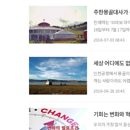
주한몽골대사가 
친애하는 ‘브라보 마이
16일부터 7월 17일
하고 있습니다. 국립
2018-07-03 08:43
제로 기획되고, 선사
세상 어디에도 없
인천공항에서 몽골의 
하는 사람이라도 어렵
가장 먼저 나를 툭 치
2018-06-28 10:45
행해봤지만 몽골의 바
기회는 변화와 
우리가 가장 많이 듣는