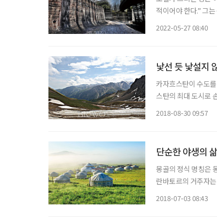
적이어야 한다.” 그
관습과 관점을 타격
2022-05-27 08:40
준(1932~2006)
낯선 듯 낯설지 
카자흐스탄이 수도를 아
스탄의 최대 도시로 손
버지’를 뜻하는 아타(
2018-08-30 09:57
무가 많아 개울에 사
단순한 야생의 삶
몽골의 정식 명칭은 몽
란바토르의 거주자는 1
62.9세, 여자 67.6
2018-07-03 08:43
만 두에 이른다. 몽