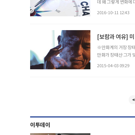
데 왜 그렇게 변화에 
는 자연법칙에 어긋납
2016-10-11 12:43
하고 정지하고 있는 
[보람과 여유] 미
※만화계의 거장 장태산이 웹툰 로 돌아왔다
만화가 장태산 그가 맞
독자들은 그런다. 내가
2015-04-03 09:29
이투데이