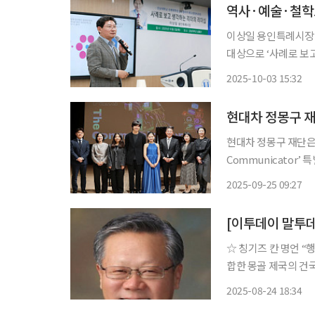
이상일 용인특례시장
대상으로 ‘사례로 보고
이어진 강연에서 이 
2025-10-03 15:32
현대차 정몽구 재
현대차 정몽구 재단은 
Communicator’
22일까지 미국 뉴욕한국문화원에서 열린다. 
2025-09-25 09:27
인 '칭기즈 칸의 복권', '
[이투데이 말투
☆ 칭기즈 칸 명언 “행동의 가치는 그 행동을 끝까지 이루는 데 있다.” 몽골의 여러 부족을 통
합한 몽골 제국의 건
아와 동유럽에 이르는
2025-08-24 18:34
가장 위대한 정복자이