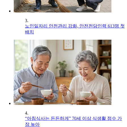
3.
노인일자리 안전관리 강화, 안전전담인력 613명 첫
배치
4.
“아침식사는 든든하게” 70세 이상 식생활 점수 가
장 높아