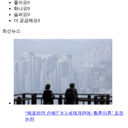
좋아요
0
화나요
0
슬퍼요
0
더 궁금해요
0
최신뉴스
“해로하면 손해?” 8·3 세제개편에 ‘황혼이혼’ 조장
논란