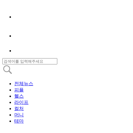
전체뉴스
피플
헬스
라이프
컬처
머니
테마