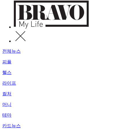
전체뉴스
피플
헬스
라이프
컬처
머니
테마
카드뉴스