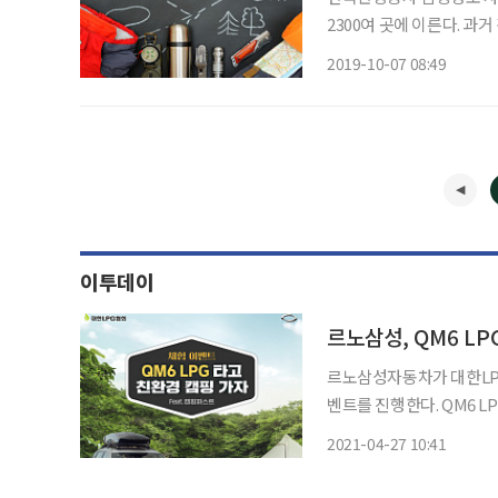
2300여 곳에 이른다. 과
즘은 펜션이나 휴양림, 
2019-10-07 08:49
캠핑장도 늘어났다. 산, 바
이투데이
르노삼성, QM6 L
르노삼성자동차가 대한LPG협
벤트를 진행한다. QM6 LPe 차박ㆍ캠핑 이벤트는 캠핑 동호회 ‘캠핑퍼스트’ 회원을 대상으로
5월부터 6월까지 두 달간 
2021-04-27 10:41
다. 신청 방법은 게시글