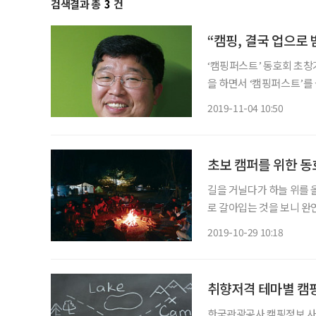
검색결과 총
3
건
“캠핑, 결국 업으로
‘캠핑퍼스트’ 동호회 초창
을 하면서 ‘캠핑퍼스트’를
운영진 등으로 함께 활동해왔다. “2002년에 아웃도어 활동을 시작했습니
2019-11-04 10:50
형, 동생하는 사이로 각
초보 캠퍼를 위한 동
길을 거닐다가 하늘 위를 
로 갈아입는 것을 보니 완
자연 속으로 녹아들기 딱.
2019-10-29 10:18
는 사람들이 속속 늘고 있
취향저격 테마별 캠
한국관광공사 캠핑정보 사이트 