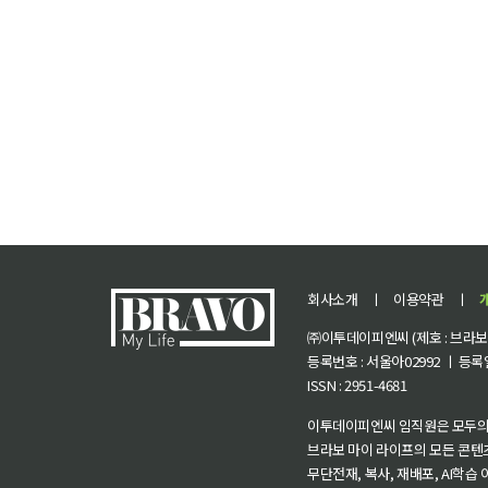
회사소개
ㅣ
이용약관
ㅣ
㈜이투데이피엔씨 (제호 : 브라보 마
등록번호 : 서울아02992 ㅣ 등록일자
ISSN : 2951-4681
이투데이피엔씨 임직원은 모두의
브라보 마이 라이프의 모든 콘텐
무단전재, 복사, 재배포, AI학습