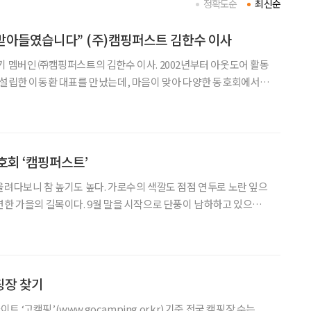
정확도순
최신순
 받아들였습니다” (주)캠핑퍼스트 김한수 이사
기 멤버인 ㈜캠핑퍼스트의 김한수 이사. 2002년부터 아웃도어 활동
 설립한 이동환 대표를 만났는데, 마음이 맞아 다양한 동호회에서
다. 대표님과 저는
각 가을하늘과 미르라는 닉네임으로 활동합니다. 등산동호회 운
호회 ‘캠핑퍼스트’
올려다보니 참 높기도 높다. 가로수의 색깔도 점점 연두로 노란 잎으
연한 가을의 길목이다. 9월 말을 시작으로 단풍이 남하하고 있으니
 단풍도 시원한 바람도 좋은데 등산보다는 여유롭게 캠핑을 즐기려
다. 그런데 막상 캠핑을 하고 싶어도 어디서부터 어떻게 시작해야
핑장 찾기
‘고캠핑’(www.gocamping.or.kr) 기준 전국 캠핑장 수는