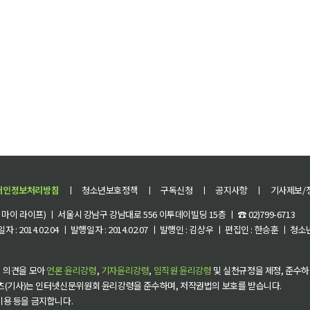
개인정보처리방침
ㅣ
청소년보호정책
ㅣ
구독신청
ㅣ
공지사항
ㅣ
기사제보/
이 라이프) ㅣ 서울시 강남구 강남대로 556 이투데이빌딩 15층 ㅣ ☎ 02)799-6713
 : 2014.02.04 ㅣ 발행일자 : 2014.02.07 ㅣ 발행인 : 김상우 ㅣ 편집인 : 한승훈 ㅣ
 의견을 모아
언론 윤리강령
,
기자윤리강령
,
임직원 윤리강령
및 실천규정을 제정, 준수하
츠(기사)는 인터넷신문위원회 윤리강령을 준수하며, 저작권법의 보호를 받습니다.
 이용 등을 금지합니다.