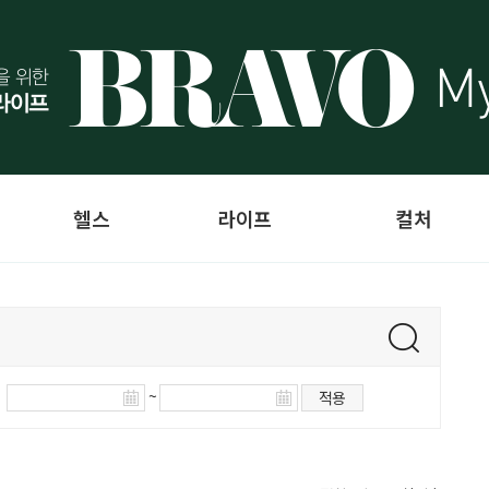
헬스
라이프
컬처
~
적용