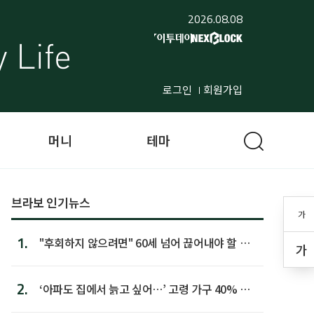
2026.08.08
로그인
회원가입
머니
테마
브라보 인기뉴스
가
1.
"후회하지 않으려면" 60세 넘어 끊어내야 할 사
가
람 1위
2.
‘아파도 집에서 늙고 싶어…’ 고령 가구 40% 노
후 주택이라 어...