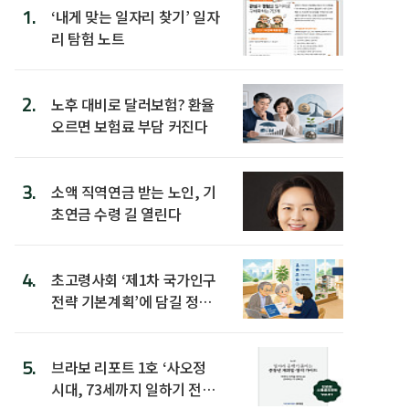
1.
‘내게 맞는 일자리 찾기’ 일자
리 탐험 노트
2.
노후 대비로 달러보험? 환율
오르면 보험료 부담 커진다
3.
소액 직역연금 받는 노인, 기
초연금 수령 길 열린다
4.
초고령사회 ‘제1차 국가인구
전략 기본계획’에 담길 정책
은
5.
브라보 리포트 1호 ‘사오정
시대, 73세까지 일하기 전략’