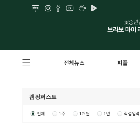
전체뉴스
피플
전체
1주
1개월
1년
직접입력