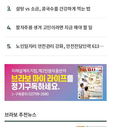
3.
설탕 vs 소금, 콩국수를 건강하게 먹는 법
4.
팔자주름 생겨 고민이라면 지금 해야 할 일
5.
노인일자리 안전관리 강화, 안전전담인력 613명
첫 배치
브라보 추천뉴스