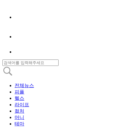
전체뉴스
피플
헬스
라이프
컬처
머니
테마