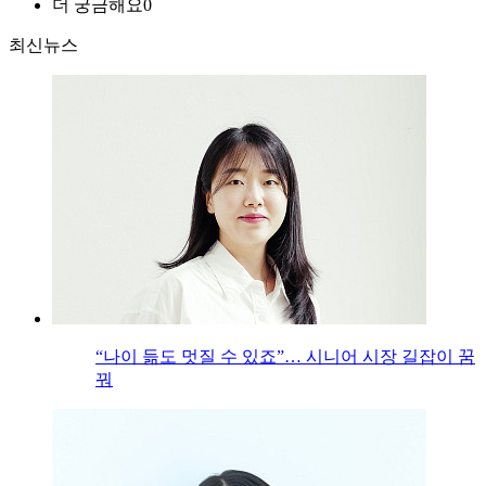
더 궁금해요
0
최신뉴스
“나이 듦도 멋질 수 있죠”… 시니어 시장 길잡이 꿈
꿔