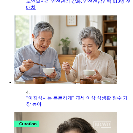
노인일자리 안전관리 강화, 안전전담인력 613명 첫
배치
4.
“아침식사는 든든하게” 70세 이상 식생활 점수 가
장 높아