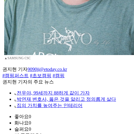
▲SAMSUNG CSC
권지현 기자
9090ji@etoday.co.kr
#캠핑퍼스트
#초보캠핑
#캠핑
권지현 기자의 주요 뉴스
⌞
전우야, 99세까지 88하게 같이 가자
⌞
박연재 변호사, 옳은 것을 알리고 정의롭게 살다
⌞
집의 가치를 높여주는 인테리어
좋아요
0
화나요
0
슬퍼요
0