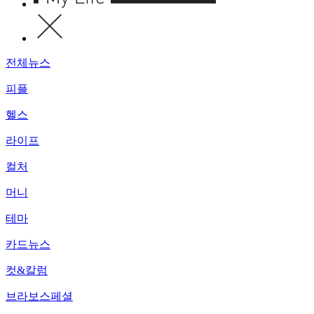
전체뉴스
피플
헬스
라이프
컬처
머니
테마
카드뉴스
컷&칼럼
브라보스페셜